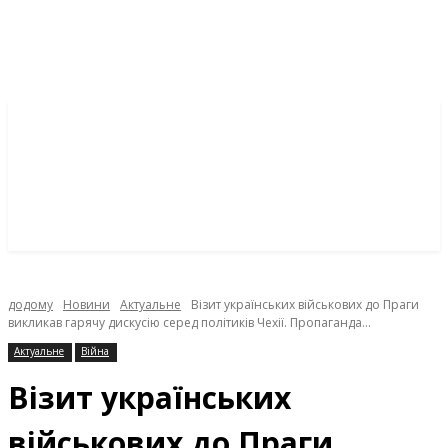
додому
Новини
Актуальне
Візит українських військових до Праги
викликав гарячу дискусію серед політиків Чехії. Пропаганда...
Актуальне
Війна
Візит українських
військових до Праги