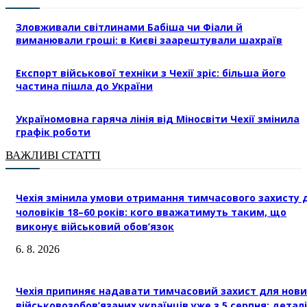
Зловживали світлинами Бабіша чи Фіали й
виманювали гроші: в Києві заарештували шахраїв
Експорт військової техніки з Чехії зріс: більша його
частина пішла до України
Україномовна гаряча лінія від Міносвіти Чехії змінила
графік роботи
ВАЖЛИВІ СТАТТІ
Чехія змінила умови отримання тимчасового захисту 
чоловіків 18–60 років: кого вважатимуть таким, що
виконує військовий обов’язок
6. 8. 2026
Чехія припиняє надавати тимчасовий захист для нови
військовозобов’язаних українців уже з 5 серпня: деталі