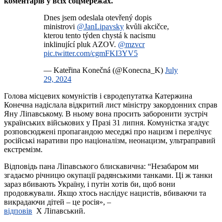
коментарів у всіх соцмережах.
Dnes jsem odeslala otevřený dopis
ministrovi
@JanLipavsky
kvůli akcičce,
kterou tento týden chystá k nacismu
inklinující pluk AZOV.
@mzvcr
pic.twitter.com/cgmFKI3YV5
— Kateřina Konečná (@Konecna_K)
July
29, 2024
Голова місцевих комуністів і євродепутатка Катержина
Конечна надіслала відкритий лист міністру закордонних справ
Яну Ліпавському. В ньому вона просить заборонити зустріч
українських військових у Празі 31 липня. Комуністка згадує
розповсюджені пропагандою меседжі про нацизм і перелічує
російські наративи про націоналізм, неонацизм, ультраправий
екстремізм.
Відповідь пана Ліпавського блискавична: “Незабаром ми
згадаємо річницю окупації радянськими танками. Ці ж танки
зараз вбивають Україну, і путін хотів би, щоб вони
продовжували. Якщо хтось наслідує нацистів, вбиваючи та
викрадаючи дітей – це росія», –
відповів
X Ліпавський.