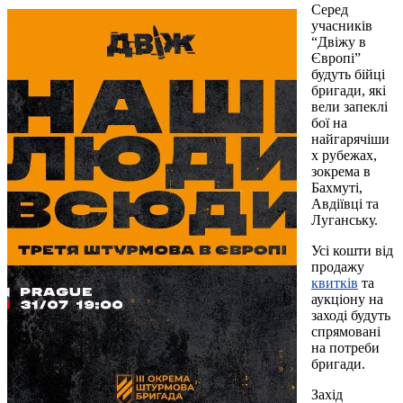
Серед
учасників
“Двіжу в
Європі”
будуть бійці
бригади, які
вели запеклі
бої на
найгарячіши
х рубежах,
зокрема в
Бахмуті,
Авдіївці та
Луганську.
Усі кошти від
продажу
квитків
та
аукціону на
заході будуть
спрямовані
на потреби
бригади.
Захід