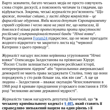
Варто зазначити, багато чеських медіа не просто озвучують
слова сторін дискусії, а пояснюють читачам та глядачам, що
відбувається. Зокрема, чеські журналісти роз’яснюють: “
Що
вражає, точніше смішно, у листі лідера комуністів – це
фарисейське обурення. Якби колега-депутат Європарламенту
справді серйозно і чесно мала на увазі те, що написала, їй
довелося б кілька разів протестувати проти присутності
російської ультранаціоналістичної банди “Нічні вовки
“.
Редактор видання
Forum24
підкреслює, що не може пригадати
жодного відкритого чи закритого листа від “червоної
Катерини з цього приводу”.
Журналіст нагадує вислови керівника угруповання “Нічні
вовки” Олександра Залдостанова на прізвисько Хірург.
“Йосип Сталін залишається кумиром російської історії,
неперевершеним лідером” або “прихильники американської
демократії не мають права засуджувати Сталіна, тому що вони
породжують у сто разів більше зла, ніж він сам”. А ще ця
людина – Залдостанов – вважає окупацію Чехословаччини в
1968 році й криваве придушення угорського повстання в 1956
році “великими актами державної мудрості”.
Журналісти також нагадують депутатці Конечной, що “
в
чеському кримінальному кодексі є
§ 405
, який ставить її
справедливо зневажений нацизм на один рівень з її