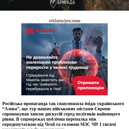
reklama/реклама
Російська пропаганда так спаплюжила імідж українського
“Азова”, що тур наших військових містами Європи
спровокував хвилю дискусій серед політиків найвищого
рівня. В соцмережах публічна перепалка між
євродепутаткою від Чехії та головою МЗС ЧР. І тисячі