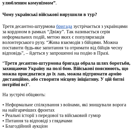
улюбленим комунізмом”
.
Чому українські військові вирушили в тур?
Третя десантно-штурмова
бригада
зустрічається з українцями
за кордоном в рамках “Двіжу”. Так називається серія
неформальних подій, метою яких є популяризація
волонтерського руху. “Жива взаємодія з бійцями. Можна
поставити будь-яке запитання та отримати від бійців чесну
відповідь”, – йдеться у запрошенні на подію в Празі.
“
Третя десантно-штурмова бригада обрала шлях боротьби,
захищаючи Україну на полі бою. Військові пояснюють, що
можна приєднатися до їх лав, можна підтримати армію
дистанційно, або створити місцеву ініціативу. У цій битві
потрібні всі
“.
На зустрічі обіцяють:
• Неформальне спілкування з воїнами, які знищували ворога
на найгарячіших фронтах
• Реальні історії з передової та військовий гумор
• Питання та відповіді з глядачами
• Благодійний аукціон