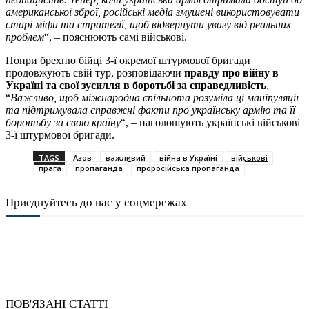
американської зброї, російські медіа змушені використовувати
старі міфи та стратегії, щоб відвернути увагу від реальних
проблем
“, – пояснюють самі військові.
Попри брехню бійці 3-ї окремої штурмової бригади
продовжують свій тур, розповідаючи
правду про війну в
Україні та свої зусилля в боротьбі за справедливість
.
“
Важливо, щоб міжнародна спільнота розуміла ці маніпуляції
та підтримувала справжні факти про українську армію та її
боротьбу за свою країну
“, – наголошують українські військові
3-ї штурмової бригади.
TAGS
Азов
важливий
війна в Україні
військові
прага
пропаганда
проросійська пропаганда
Приєднуйтесь до нас у соцмережах
ПОВ'ЯЗАНІ СТАТТІ