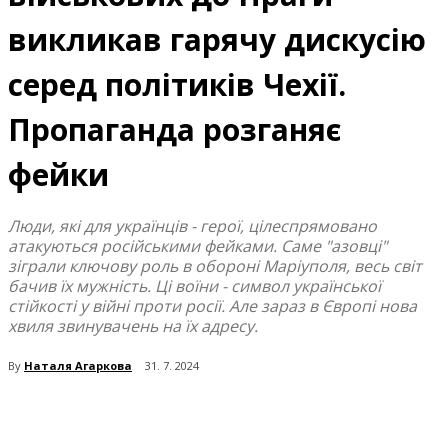
викликав гарячу дискусію
серед політиків Чехії.
Пропаганда розганяє
фейки
Люди, які для українців - герої, цілеспрямовано
атакуються російськими фейками. Саме "азовці"
зіграли ключову роль в обороні Маріуполя, весь світ
бачив їх мужність. Ці воїни - символ української
стійкості у війні проти росії. Але зараз в Європі нова
хвиля звинувачень на їх адресу.
By
Наталя Агаркова
31. 7. 2024