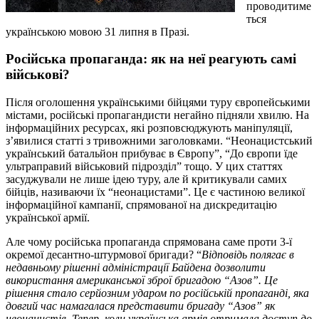
проводитиме
ться
українською мовою 31 липня в Празі.
Російська пропаганда: як на неї реагують самі
військові?
Після оголошення українськими бійцями туру європейськими
містами, російські пропагандисти негайно підняли хвилю. На
інформаційних ресурсах, які розповсюджують маніпуляції,
з’явилися статті з тривожними заголовками. “Неонацистський
український батальйон прибуває в Європу”, “До європи їде
ультраправий військовий підрозділ” тощо. У цих статтях
засуджували не лише ідею туру, але й критикували самих
бійців, називаючи їх “неонацистами”. Це є частиною великої
інформаційної кампанії, спрямованої на дискредитацію
української армії.
Але чому російська пропаганда спрямована саме проти 3-ї
окремої десантно-штурмової бригади? “
Відповідь полягає в
недавньому рішенні адміністрації Байдена дозволити
використання американської зброї бригадою “Азов”. Це
рішення стало серйозним ударом по російській пропаганді, яка
довгий час намагалася представити бригаду “Азов” як
неонацистів. Тепер, коли українська армія отримала доступ до