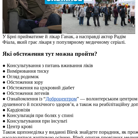
У Брні прийматиме й лікар Ганак, а насправді актор Радім
Фіала, який грає лікаря у популярному медичному серіалі.
Які обстеження тут можна пройти?
● Консультування з питань вживання ліків
● Вимірювання тиску
● Огляд родимок
● Обстеження зору
● Обстеження на цукровий діабет
● Обстеження легенів
● Ознайомлення із “
Доброцентром
” — волонтерським центром 
душевного й психічного здоров’я, а також на реабілітаційну до
● Кардіовізія
● Консультація при болях у спині
● Консультування при інсульті
● Центр крові
Також щопонеділка у виданні Blesk знайдете порадник, як пр
насолодитися життєвою осінню. Blesk опитав провідних медични