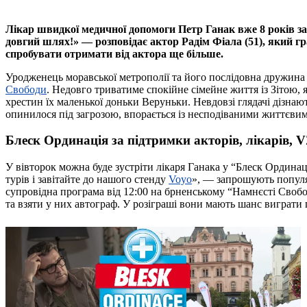
Лікар швидкої медичної допомоги Петр Ганак вже 8 років з
довгий шлях!» — розповідає актор Радім Фіала (51), який гр
спробувати отримати від актора ще більше.
Уродженець моравської метрополії та його послідовна дружина
Свободи
. Недовго триватиме спокійне сімейне життя із Зітою, я
хрестин їх маленької доньки Веруньки. Невдовзі глядачі дізна
опинилося під загрозою, впорається із несподіваними життєви
Блеск Ординація за підтримки акторів, лікарів,
У вівторок можна буде зустріти лікаря Ганака у “Блеск Ордина
турів і завітайте до нашого стенду
Voyo
», — запрошують популяр
супровідна програма від 12:00 на брненському “Намнєсті Свобо
та взяти у них автограф. У розіграші вони мають шанс виграти