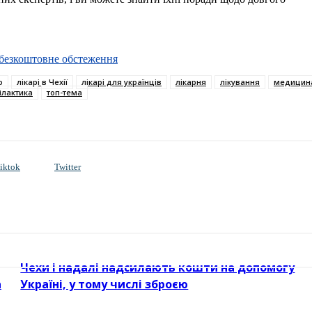
и безкоштовне обстеження
о
лікарі в Чехії
лікарі для українців
лікарня
лікування
медицин
ілактика
топ-тема
iktok
Twitter
Чехи і надалі надсилають кошти на допомогу
а
Україні, у тому числі зброєю