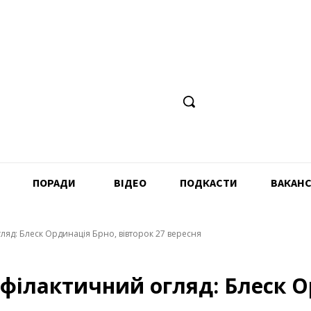
ПОРАДИ
ВІДЕО
ПОДКАСТИ
ВАКАНС
яд: Блеск Ординація Брно, вівторок 27 вересня
ілактичний огляд: Блеск Ор