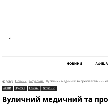
22.6
C
Czech Republic
НОВИНИ
АФIША
додому
Новини
Актуальне
Вуличний медичний та профілактичний огл
АФIША
Здоров'я
Новини
Актуальне
Вуличний медичний та проф