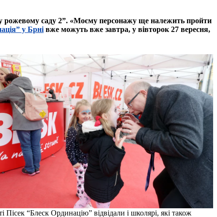
я у рожевому саду 2”. «Моєму персонажу ще належить пройти
ація” у Брні
вже можуть вже завтра, у вівторок 27 вересня,
ті Пісек “Блеск Ординацію” відвідали і школярі, які також