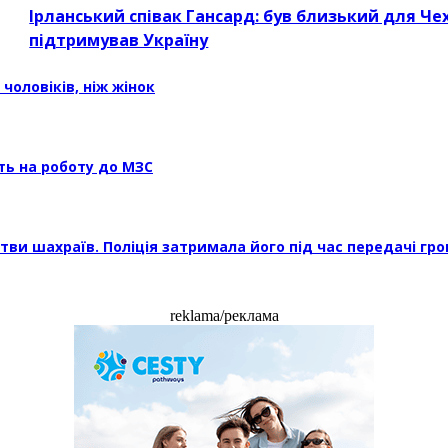
Ірланський співак Гансард: був близький для Чех
підтримував Україну
чоловіків, ніж жінок
ть на роботу до МЗС
тви шахраїв. Поліція затримала його під час передачі гр
reklama/реклама