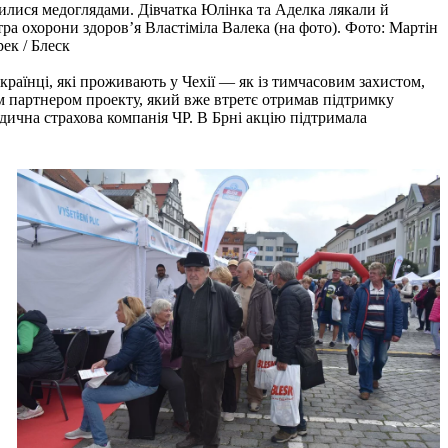
илися медоглядами. Дівчатка Юлінка та Аделка лякали й
тра охорони здоров’я Властіміла Валека (на фото). Фото: Мартін
ек / Блеск
українці, які проживають у Чехії — як із тимчасовим захистом,
м партнером проекту, який вже втретє отримав підтримку
едична страхова компанія ЧР. В Брні акцію підтримала