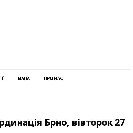
ІЇ
MAПА
ПРО НАС
динація Брно, вівторок 27