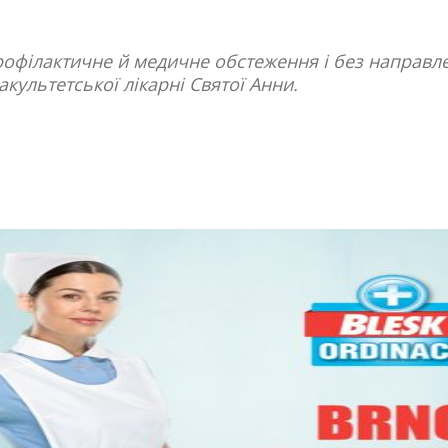
рофілактичне й медичне обстеження і без направле
культетської лікарні Святої Анни.