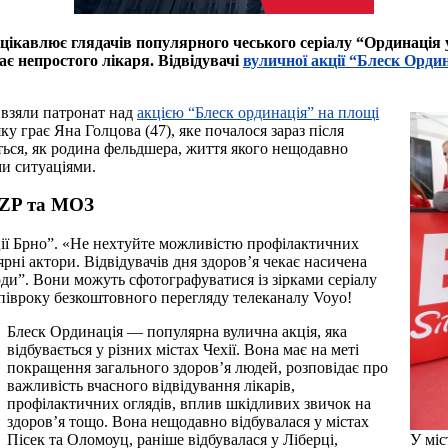
ацікавлює глядачів популярного чеського серіалу “Ординаці
ає непростого лікаря. Відвідувачі
вуличної акції “Блеск Ордин
 взяли патронат над
акцією “Блеск ординація” на площі
ку грає Яна Голцова (47), яке почалося зараз після
ються, як родина фельдшера, життя якого нещодавно
ми ситуаціями.
 VZP та МОЗ
ції Брно”. «Не нехтуйте можливістю профілактичних
ні актори. Відвідувачів дня здоров’я чекає насичена
ди”. Вони можуть сфотографуватися із зірками серіалу
 півроку безкоштовного перегляду телеканалу Voyo!
Блеск Ординація — популярна вулична акція, яка
відбувається у різних містах Чехії. Вона має на меті
покращення загального здоров’я людей, розповідає про
важливість вчасного відвідування лікарів,
профілактичних оглядів, вплив шкідливих звичок на
здоров’я тощо. Вона нещодавно відбувалася у містах
У міс
Пісек та Оломоуц, раніше відбувалася у Ліберці,