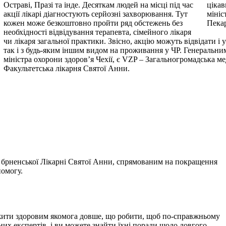
цікав
Остраві, Празі та інде. Десяткам людей на місці під час
мініс
акції лікарі діагностують серйозні захворювання. Тут
Пекар
кожен може безкоштовно пройти ряд обстежень без
необхідності відвідування терапевта, сімейного лікаря
чи лікаря загальної практики. Звісно, акцію можуть відвідати і 
так і з будь-яким іншим видом на проживання у ЧР. Генеральни
міністра охорони здоров’я Чехії, є VZP – Загальногромадська м
Факультетська лікарня Святої Анни.
брненської Лікарні Святої Анни, спрямованим на покращення
помогу.
ожити здоровим якомога довше, що робити, щоб по-справжньому
х експертів, і ви можете знайти їхні поради щодо довгого