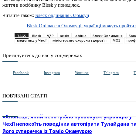
життя в посібнику Blesk у понеділок.
Читайте також:
Блеск ординація Оломоуц
Blesk Ordinace в Оломоуці: українці можуть пройт
TAGS
Blesk
VZP
акція
афіша
Блеск Ординація
Брн
медогляд у Чехії
міністерство охорони здоров'я
МОЗ
проф
Приєднуйтесь до нас у соцмережах
Facebook
Instagram
Youtube
Telegram
T
ПОВ'ЯЗАНІ СТАТТІ
«Хлопець, який непотрібно провокує»: українців у
Чехії непокоїть поведінка автопірата Тулайдана т
його суперечка із Томіо Окамурою