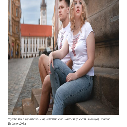
Футболки з українським орнаментом на моделях у місті Оломоуц. Фото:
Войтєх Дуда