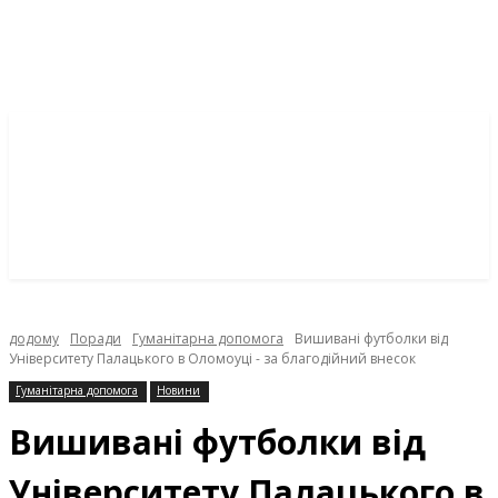
додому
Поради
Гуманітарна допомога
Вишивані футболки від
Університету Палацького в Оломоуці - за благодійний внесок
Гуманітарна допомога
Новини
Вишивані футболки від
Університету Палацького в