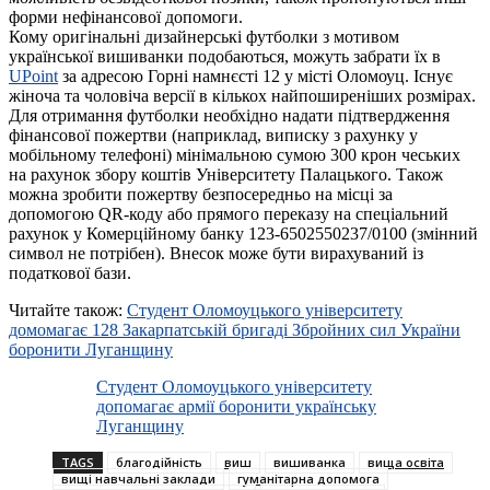
форми нефінансової допомоги.
Кому оригінальні дизайнерські футболки з мотивом
української вишиванки подобаються, можуть забрати їх в
UPoint
за адресою Горні намнєсті 12 у місті Оломоуц. Існує
жіноча та чоловіча версії в кількох найпоширеніших розмірах.
Для отримання футболки необхідно надати підтвердження
фінансової пожертви (наприклад, виписку з рахунку у
мобільному телефоні) мінімальною сумою 300 крон чеських
на рахунок збору коштів Університету Палацького. Також
можна зробити пожертву безпосередньо на місці за
допомогою QR-коду або прямого переказу на спеціальний
рахунок у Комерційному банку 123-6502550237/0100 (змінний
символ не потрібен). Внесок може бути вирахуваний із
податкової бази.
Читайте також:
Студент Оломоуцького університету
домомагає 128 Закарпатській бригаді Збройних сил України
боронити Луганщину
Студент Оломоуцького університету
допомагає армії боронити українську
Луганщину
TAGS
благодійність
виш
вишиванка
вища освіта
вищі навчальні заклади
гуманітарна допомога