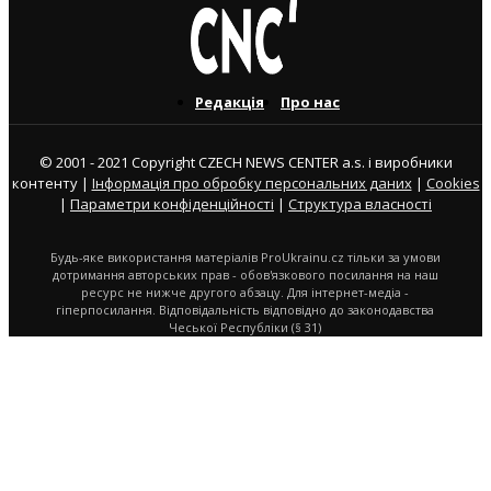
Редакція
Про нас
© 2001 - 2021 Copyright CZECH NEWS CENTER a.s. і виробники
контенту |
Інформація про обробку персональних даних
|
Cookies
|
Параметри конфіденційності
|
Структура власності
Будь-яке використання матеріалів ProUkrainu.cz тільки за умови
дотримання авторських прав - обов'язкового посилання на наш
ресурс не нижче другого абзацу. Для інтернет-медіа -
гіперпосилання. Відповідальність відповідно до законодавства
Чеської Республіки (§ 31)