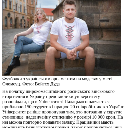
Футболки з українським орнаментом на моделях у місті
Оломоуц. Фото: Войтєх Дуда
На початку широкомасштабного російського військового
вторгнення в Україну представники університету
розповідали, що в Університеті Палацького навчається
приблизно 150 студентів і працює 20 співробітників з України.
Університет раніше пропонував тим, хто потрапив у скрутне
становище, надзвичайну стипендію у розмірі 10 000 крон. На
неї можна повторно подавати заявку. Працівники мають
можливість безвідсоткової позики, також пропонуються інші