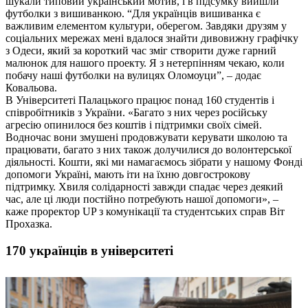
шукали типовий український мотив, і в підсумку вийшли
футболки з вишиванкою. “Для українців вишиванка є
важливим елементом культури, оберегом. Завдяки друзям у
соціальних мережах мені вдалося знайти дивовижну графічку
з Одеси, який за короткий час зміг створити дуже гарний
малюнок для нашого проекту. Я з нетерпінням чекаю, коли
побачу наші футболки на вулицях Оломоуци”, – додає
Ковальова.
В Університеті Палацького працює понад 160 студентів і
співробітників з України. «Багато з них через російську
агресію опинилося без коштів і підтримки своїх сімей.
Водночас вони змушені продовжувати керувати школою та
працювати, багато з них також долучилися до волонтерської
діяльності. Кошти, які ми намагаємось зібрати у нашому Фонді
допомоги Україні, мають іти на їхню довгострокову
підтримку. Хвиля солідарності завжди спадає через деякий
час, але ці люди постійно потребують нашої допомоги», –
каже проректор UP з комунікації та студентських справ Віт
Прохазка.
170 українців в університеті