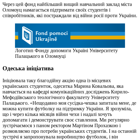
Через цей фонд найбільший вищий навчальний заклад міста
Оломоуц намагається підтримати своїх студентів і
співробітників, які постраждали від війни росії проти України.
Логотип Фонду допомоги Україні Університету
Палацького в Оломоуці
Одеська ініціатива
Ініціювала таку благодійну акцію одна із місцевих
українських студенток, одеситка Марина Ковальова, яка
навчається на кафедрі комунікаційних досліджень Кирило-
Мефодіївського теологічного факультету Університету
Палацького. «Нещодавно моя сусідка-чешка запитала мене, де
можна купити футболку на підтримку України. Я зрозуміла,
що і через кілька місяців війни чехи і надалі хочуть
допомагати і демонструвати своє ставлення. Ми регулярно
зустрічаємося з паном ректором Мартіном Прохазкою і
розмовляємо про потреби українських студентів. І на останній
зустрічі я запропонувала виробництво футболок, і він