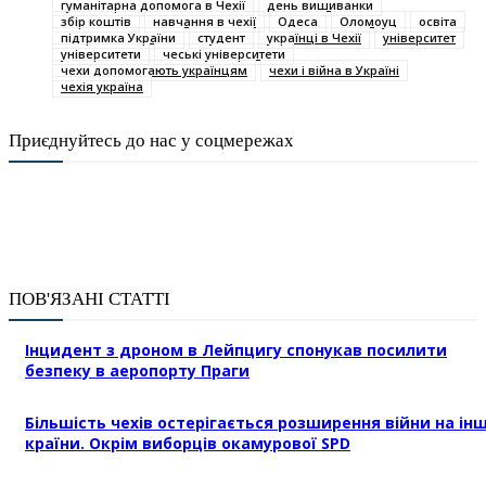
гуманітарна допомога в Чехії
день вишиванки
збір коштів
навчання в чехії
Одеса
Оломоуц
освіта
підтримка України
студент
українці в Чехії
університет
університети
чеські університети
чехи допомогають українцям
чехи і війна в Україні
чехія україна
Приєднуйтесь до нас у соцмережах
ПОВ'ЯЗАНІ СТАТТІ
Інцидент з дроном в Лейпцигу спонукав посилити
безпеку в аеропорту Праги
Більшість чехів остерігається розширення війни на інш
країни. Окрім виборців окамурової SPD