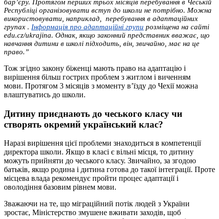
бар’єру. Протягом перших трьох місяців перебування в Чеській
Республіці організовувати вступ до школи не потрібно. Можна
використовувати, наприклад, перебування в адаптаційних
групах .
Інформація про адаптаційні групи
розміщена на сайті
edu.cz/ukrajina. Однак, якщо законний представник вважає, що
навчання дитини в школі підходить, він, звичайно, має на це
право.”
Тож згідно закону біженці мають право на адаптацію і
вирішення більш гострих проблем з житлом і виченням
мови. Протягом 3 місяців з моменту в’їзду до Чехії можна
влаштуватись до школи.
Дитину приєднають до чеського класу чи
створять окремий український клас?
Наразі вирішення цієї проблеми знаходиться в компетенції
директора школи. Якщо в класі є вільні місця, то дитину
можуть прийняти до чеського класу. Звичайно, за згодою
батьків, якщо родина і дитина готова до такої інтеграції. Проте
місцева влада рекомендує пройти процес адаптації і
оволодіння базовим рівнем мови.
Зважаючи на те, що міграційний потік людей з України
зростає, Міністерство змушене вживати заходів, щоб