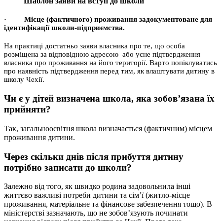
Шаблон заяви на вступ до школи
· Місце
(фактичного) проживання задокументоване для
ідентифікації школи-підприємства.
На практиці достатньо заяви власника про те, що особа
розміщена за відповідною адресою або усне підтвердження
власника про проживання на його території. Варто попіклуватись
про наявність підтвердження перед тим, як влаштувати дитину в
школу Чехії.
Чи є у дітей визначена школа, яка зобов’язана їх
прийняти?
Так, загальноосвітня школа визначається (фактичним) місцем
проживання дитини.
Через скільки днів після прибуття дитину
потрібно записати до школи?
Залежно від того, як швидко родина задовольнила інші
життєво важливі потреби дитини та сім’ї (житло-місце
проживання, матеріальне та фінансове забезпечення тощо). В
міністерстві зазначають, що не зобов’язують починати