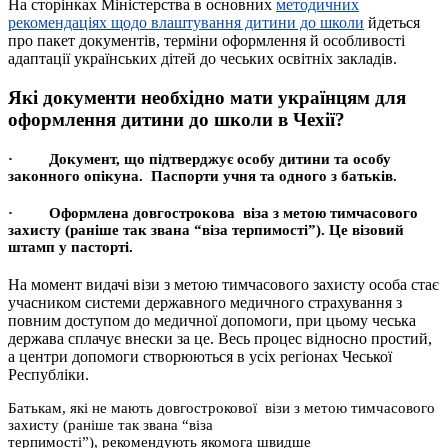
На сторінках Міністерства в основних
методичних
рекомендаціях щодо влаштування дитини до школи
йдеться
про пакет документів, терміни оформлення й особливості
адаптації українських дітей до чеських освітніх закладів.
Які документи необхідно мати українцям для
оформлення дитини до школи в Чехії?
·
Документ, що підтверджує особу дитини та особу
законного опікуна. Паспорти учня та одного з батьків.
·
Оформлена довгострокова віза з метою тимчасового
захисту (раніше так звана “віза терпимості”). Це візовий
штамп у пасторті.
На момент видачі візи з метою тимчасового захисту особа стає
учасником системи державного медичного страхування з
повним доступом до медичної допомоги, при цьому чеська
держава сплачує внески за це. Весь процес відносно простий,
а центри допомоги створюються в усіх регіонах Чеської
Республіки.
Батькам, які не мають довгострокової візи з метою тимчасового
захисту (раніше так звана “віза
терпимості”), рекомендують якомога швидше