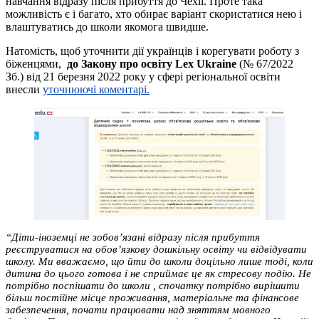
навчання відразу після прибуття до Чехії. Проте така
можливість є і багато, хто обирає варіант скористатися нею і
влаштуватись до школи якомога швидше.
Натомість, щоб уточнити дії українців і корегувати роботу з
біженцями,
до Закону про освіту Lex Ukraine
(№ 67/2022
Зб.) від 21 березня 2022 року у сфері регіональної освіти
внесли
уточнюючі коментарі.
“Діти-іноземці не зобов’язані відразу після прибуття
реєструватися на обов’язкову дошкільну освіту чи відвідувати
школу. Ми вважаємо, що йти до школи доцільно лише тоді, коли
дитина до цього готова і не сприймає це як стресову подію. Не
потрібно поспішати до школи , спочатку потрібно вирішити
більш постійне місце проживання, матеріальне та фінансове
забезпечення, почати працювати над зняттям мовного