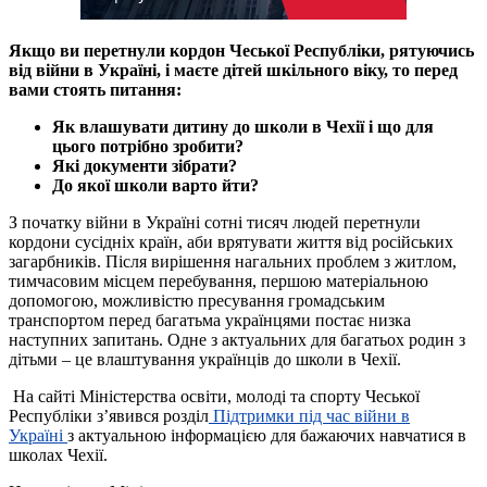
Якщо ви перетнули кордон Чеської Республіки, рятуючись
від війни в Україні, і маєте дітей шкільного віку, то перед
вами стоять питання:
Як влашувати дитину до школи в Чехії і що для
цього потрібно зробити?
Які документи зібрати?
До якої школи варто йти?
З початку війни в Україні сотні тисяч людей перетнули
кордони сусідніх країн, аби врятувати життя від російських
загарбників. Після вирішення нагальних проблем з житлом,
тимчасовим місцем перебування, першою матеріальною
допомогою, можливістю пресування громадським
транспортом перед багатьма українцями постає низка
наступних запитань. Одне з актуальних для багатьох родин з
дітьми – це влаштування українців до школи в Чехії.
На сайті Міністерства освіти, молоді та спорту Чеської
Республіки з’явився розділ
Підтримки під час війни в
Україні
з актуальною інформацією для бажаючих навчатися в
школах Чехії.