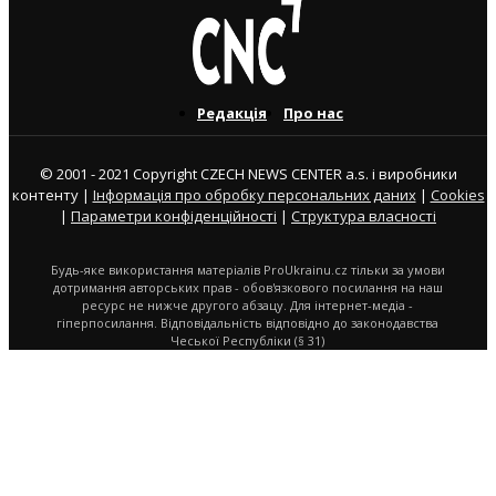
Редакція
Про нас
© 2001 - 2021 Copyright CZECH NEWS CENTER a.s. і виробники
контенту |
Інформація про обробку персональних даних
|
Cookies
|
Параметри конфіденційності
|
Структура власності
Будь-яке використання матеріалів ProUkrainu.cz тільки за умови
дотримання авторських прав - обов'язкового посилання на наш
ресурс не нижче другого абзацу. Для інтернет-медіа -
гіперпосилання. Відповідальність відповідно до законодавства
Чеської Республіки (§ 31)