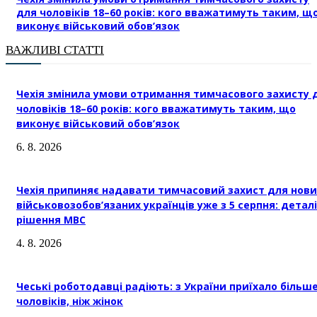
для чоловіків 18–60 років: кого вважатимуть таким, щ
виконує військовий обов’язок
ВАЖЛИВІ СТАТТІ
Чехія змінила умови отримання тимчасового захисту 
чоловіків 18–60 років: кого вважатимуть таким, що
виконує військовий обов’язок
6. 8. 2026
Чехія припиняє надавати тимчасовий захист для нови
військовозобов’язаних українців уже з 5 серпня: деталі
рішення МВС
4. 8. 2026
Чеські роботодавці радіють: з України приїхало більш
чоловіків, ніж жінок