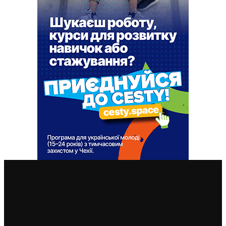
ВАЖЛИВІ СТАТТІ
Чехія припиняє надавати тимчасовий захист для
нових військовозобов’язаних українців уже з 5
серпня: деталі рішення МВС