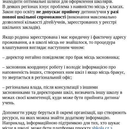
знаходити оптимальні шляхи для оформлення школярів.
В деяких регіонах існує проблема з наявністю місць у класах.
Закон про освіту
не допускає прийому
дитини/учня
у разі
повної шкільної спроможності
(виконання максимально
дозволеної кількості дітей/учнів, зареєстрованих у реєстрі
шкільних закладів).
Якщо родина зареєстрована і має юридичну і фактичну адресу
проживання, а в школі місць не знайшлося, то процедура
влаштування виглядає наступним чином:
– директор негайно повідомляє про брак місць засновника;
– засновник координує роботу і володіє інформацією про
наповненість інших, створених ним шкіл і якщо місць бракує,
то звертається в регіональний офіс;
– регіональна влада, після консультації з іншими
засновниками та директорами шкіл, визначить іншу школу в
межах своєї компетенції, куди може бути прийнята дитина/
учень.
Допомогти уряду беруться й окремі організації, що створюють
ресурси, на яких можна знайти додаткову інформацію.
Наприклад, інформаційною підтримкою для тих, хто шукає
місце в школі, може бути платформа проєкту
shkola.cz з