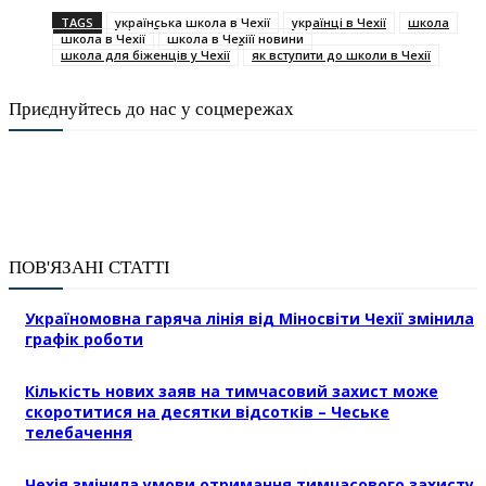
TAGS
українська школа в Чехії
українці в Чехії
школа
школа в Чехії
школа в Чехіїї новини
школа для біженців у Чехії
як вступити до школи в Чехії
Приєднуйтесь до нас у соцмережах
ПОВ'ЯЗАНІ СТАТТІ
Україномовна гаряча лінія від Міносвіти Чехії змінила
графік роботи
Кількість нових заяв на тимчасовий захист може
скоротитися на десятки відсотків – Чеське
телебачення
Чехія змінила умови отримання тимчасового захисту