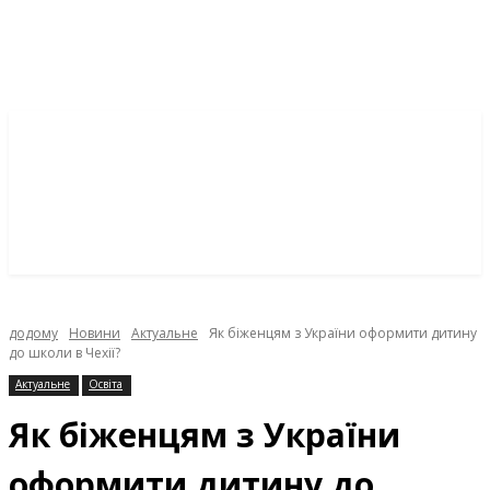
додому
Новини
Актуальне
Як біженцям з України оформити дитину
до школи в Чехії?
Актуальне
Освіта
Як біженцям з України
оформити дитину до