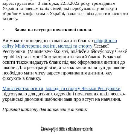
зареєструватися. З вівторка, 22.3.2022 року, громадянам
України та членам їхніх сімей, які перебувають у зв’язку з
збройним конфліктом в Україні, надається віза для тимчасового
захисту.
· Заява на вступ до початкової школи
.
Ви можете попередньо завантажити бланк з
офіційного
сайту Міністерства освіти, молоді та спорту
Чеської
Республіки (Ministerstvo školství, mládeže a tělovýchovy České
republiky) та самостійно заповнити такий бланк. В закладі
освіти також нададуть бланк під час оформлення дитини до
школи. Для реєстрації візи, а також заяви на вступ до школи
необхідно мати чітку адресу проживання дитини, яку
фіксують в бланку.
Міністерство освіти, молоді та спорту Чеської Республіки
підготувало для дитячих садочків і початкових шкіл
чесько-
українські двомовні шаблони заяв про вступ на навчання.
Приклад шаблону для заповнення анкети: