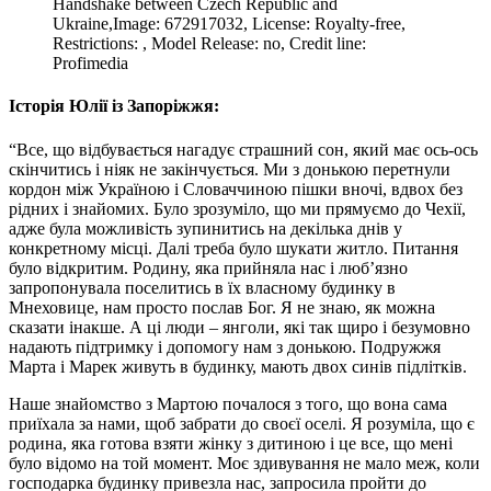
Handshake between Czech Republic and
Ukraine,Image: 672917032, License: Royalty-free,
Restrictions: , Model Release: no, Credit line:
Profimedia
Історія Юлії із Запоріжжя
:
“Все, що відбувається нагадує страшний сон, який має ось-ось
скінчитись і ніяк не закінчується. Ми з донькою перетнули
кордон між Україною і Словаччиною пішки вночі, вдвох без
рідних і знайомих. Було зрозуміло, що ми прямуємо до Чехії,
адже була можливість зупинитись на декілька днів у
конкретному місці. Далі треба було шукати житло. Питання
було відкритим. Родину, яка прийняла нас і люб’язно
запропонувала поселитись в їх власному будинку в
Мнеховице, нам просто послав Бог. Я не знаю, як можна
сказати інакше. А ці люди – янголи, які так щиро і безумовно
надають підтримку і допомогу нам з донькою. Подружжя
Марта і Марек живуть в будинку, мають двох синів підлітків.
Наше знайомство з Мартою почалося з того, що вона сама
приїхала за нами, щоб забрати до своєї оселі. Я розуміла, що є
родина, яка готова взяти жінку з дитиною і це все, що мені
було відомо на той момент. Моє здивування не мало меж, коли
господарка будинку привезла нас, запросила пройти до