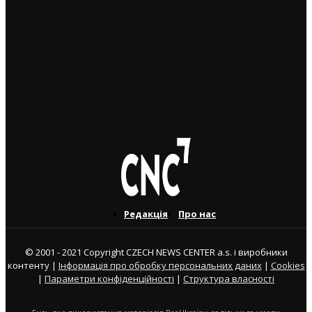
гравців “Спарти Прага”
3. 8. 2026
У Брно відбудеться фестиваль чесько-української
дружби Brno Buď Láska: концерти, театр, кіно та
ярмарок
31. 7. 2026
Редакція
Про нас
© 2001 - 2021 Copyright CZECH NEWS CENTER a.s. і виробники
контенту |
Інформація про обробку персональних даних
|
Cookies
|
Параметри конфіденційності
|
Структура власності