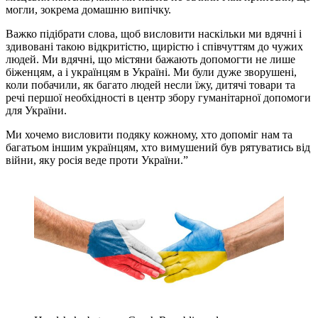
могли, зокрема домашню випічку.
Важко підібрати слова, щоб висловити наскільки ми вдячні і
здивовані такою відкритістю, щирістю і співчуттям до чужих
людей. Ми вдячні, що містяни бажають допомогти не лише
біженцям, а і українцям в Україні. Ми були дуже зворушені,
коли побачили, як багато людей несли їжу, дитячі товари та
речі першої необхідності в центр збору гуманітарної допомоги
для України.
Ми хочемо висловити подяку кожному, хто допоміг нам та
багатьом іншим українцям, хто вимушений був рятуватись від
війни, яку росія веде проти України.”