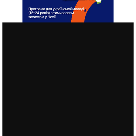
ВАЖЛИВІ СТАТТІ
Чеські роботодавці радіють: з України приїхало
більше чоловіків, ніж жінок
5. 8. 2026
Україна змінить посла в Чехії: Василь Зварич
переходить на роботу до МЗС
3. 8. 2026
Українець приїхав забрати майже 600 тисяч крон у
жертви шахраїв. Поліція затримала його під час
передачі грошей
3. 8. 2026
Юні українські футболісти супроводили на поле