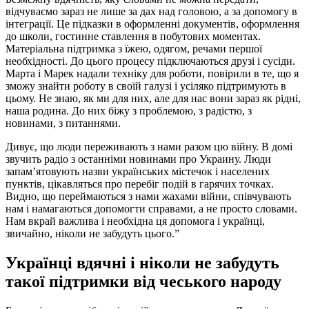
відчуваємо зараз не лише за дах над головою, а за допомогу в
інтеграції. Це підказки в оформленні документів, оформлення
до школи, гостинне ставлення в побутових моментах.
Матеріальна підтримка з їжею, одягом, речами першої
необхідності. До цього процесу підключаються друзі і сусіди.
Марта і Марек надали техніку для роботи, повірили в те, що я
зможу знайти роботу в своїй галузі і усіляко підтримують в
цьому. Не знаю, як ми для них, але для нас вони зараз як рідні,
наша родина. До них біжу з проблемою, з радістю, з
новинами, з питаннями.
Дивує, що люди переживають з нами разом цю війну. В домі
звучить радіо з останніми новинами про Украину. Люди
запам’ятовують назви українських містечок і населених
пунктів, цікавляться про перебіг подій в гарячих точках.
Видно, що переймаються з нами жахами війни, співчувають
нам і намагаються допомогти справами, а не просто словами.
Нам вкрай важлива і необхідна ця допомога і українці,
звичайно, ніколи не забудуть цього.”
Українці вдячні і ніколи не забудуть
такої підтримки від чеського народу