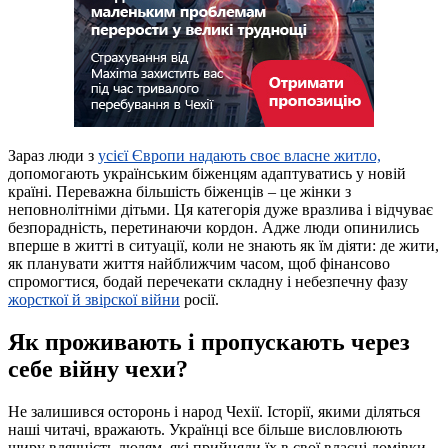
Зараз люди з
усієї Європи надають своє власне житло,
допомогають українським біженцям адаптуватись у новій
країні. Переважна більшість біженців – це жінки з
неповнолітніми дітьми. Ця категорія дуже вразлива і відчуває
безпорадність, перетинаючи кордон. Адже люди опинились
вперше в житті в ситуації, коли не знають як їм діяти: де жити,
як планувати життя найближчим часом, щоб фінансово
спромогтися, бодай перечекати складну і небезпечну фазу
жорсткої й звірскої війни
росії.
Як проживають і пропускають через
себе війну чехи?
Не залишився осторонь і народ Чехії. Історії, якими діляться
наші читачі, вражають. Українці все більше висловлюють
щиру вдячність людям, які прийняли їх в свої власні домівки,