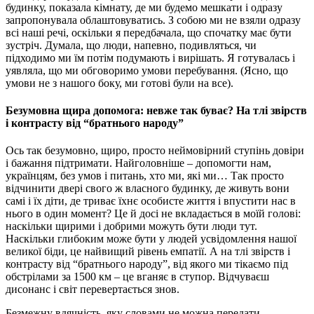
будинку, показала кімнату, де ми будемо мешкати і одразу
запропонувала облаштовуватись. З собою ми не взяли одразу
всі наші речі, оскільки я передбачала, що спочатку має бути
зустріч. Думала, що люди, напевно, подивляться, чи
підходимо ми їм потім подумають і вирішать. Я готувалась і
уявляла, що ми обговоримо умови перебування. (Ясно, що
умови не з нашого боку, ми готові були на все).
Безумовна щира допомога: невже так буває? На тлі звірств
і контрасту від “братнього народу”
Ось так безумовно, щиро, просто неймовірний ступінь довіри
і бажання підтримати. Найголовніше – допомогти нам,
українцям, без умов і питань, хто ми, які ми… Так просто
відчинити двері свого ж власного будинку, де живуть вони
самі і їх діти, де триває їхнє особисте життя і впустити нас в
нього в один момент? Це й досі не вкладається в моїй голові:
наскільки щирими і добрими можуть бути люди тут.
Наскільки глибоким може бути у людей усвідомлення нашої
великої біди, це найвищий рівень емпатії. А на тлі звірств і
контрасту від “братнього народу”, від якого ми тікаємо під
обстрілами за 1500 км – це вганяє в ступор. Відчуваєш
дисонанс і світ перевертається знов.
Безмежну вдячність, яку словами не можна передати,