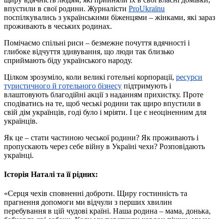
впустили в свої родини. Журналісти
ProUkraїnu
поспілкувались з українськими біженцями – жінками, які зараз
проживають в чеських родинах.
Помічаємо спільні риси – безмежне почуття вдячності і
глибоке відчуття здивування, що люди так близько
сприймають біду українського народу.
Цілком зрозуміло, коли великі готельні корпорації,
ресурси
туристичного й готельного бізнесу
підтримують і
влаштовують благодійні акції з наданням прихистку. Проте
сподіватись на те, щоб чеські родини так щиро впустили в
свій дім українців, годі було і мріяти. І це є неоціненним для
українців.
Як це – стати частиною чеської родини? Як проживають і
пропускають через себе війну в Україні чехи? Розповідають
українці.
Історія Наталі та її рідних:
«Серця чехів сповненні доброти. Щиру гостинність та
прагнення допомоги ми відчули з перших хвилин
перебування в цій чудові країні. Наша родина – мама, донька,