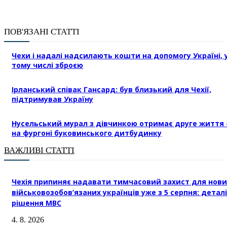
ПОВ'ЯЗАНІ СТАТТІ
Чехи і надалі надсилають кошти на допомогу Україні, 
тому числі зброєю
Ірланський співак Гансард: був близький для Чехії,
підтримував Україну
Нусельський мурал з дівчинкою отримає друге життя 
на фургоні буковинського дитбудинку
ВАЖЛИВІ СТАТТІ
Чехія припиняє надавати тимчасовий захист для нови
військовозобов’язаних українців уже з 5 серпня: деталі
рішення МВС
4. 8. 2026