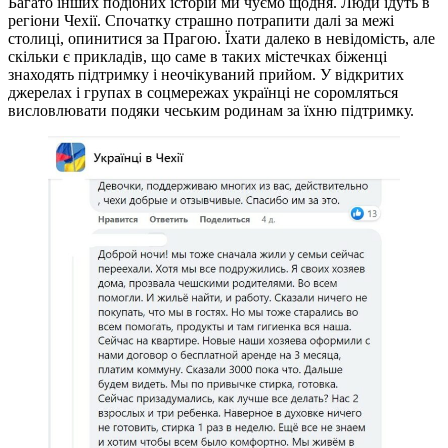
Багато інших подібних історій ми чуємо щодня. Люди їдуть в
регіони Чехії. Спочатку страшно потрапити далі за межі
столиці, опинитися за Прагою. Їхати далеко в невідомість, але
скільки є прикладів, що саме в таких містечках біженці
знаходять підтримку і неочікуваний прийом. У відкритих
джерелах і групах в соцмережах українці не соромляться
висловлювати подяки чеським родинам за їхню підтримку.