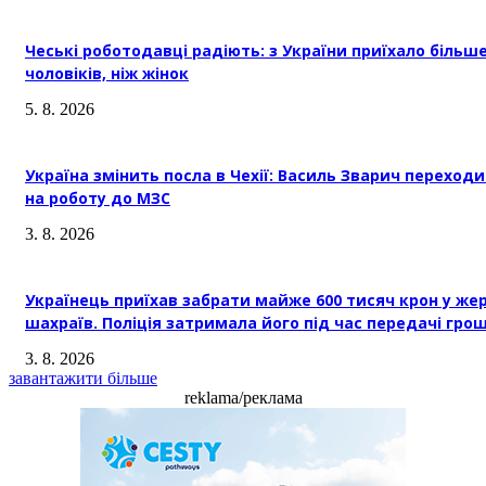
Чеські роботодавці радіють: з України приїхало більш
чоловіків, ніж жінок
5. 8. 2026
Україна змінить посла в Чехії: Василь Зварич переход
на роботу до МЗС
3. 8. 2026
Українець приїхав забрати майже 600 тисяч крон у же
шахраїв. Поліція затримала його під час передачі гро
3. 8. 2026
завантажити більше
reklama/реклама