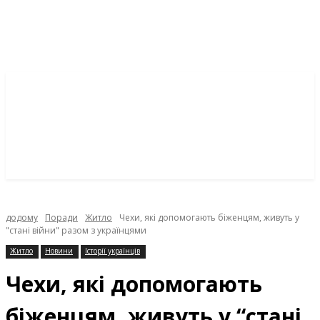
додому
Поради
Житло
Чехи, які допомогають біженцям, живуть у
"стані війни" разом з українцями
Житло
Новини
Історії українців
Чехи, які допомогають
біженцям, живуть у “стані