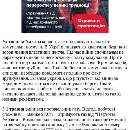
Українці виїхали за кордон, але продовжують платити
комунальні послуги. В Україні лишаються квартири, будинки і
зобов’язання властників житла. Під час війни спочивачам не
нараховують пеню за несвоєчасну сплату комуналки. Проте
повністю від платежів ніхто нікого не звільняв. Крім випадків,
коли житло зруйновано. Тоді аби борги за комунальні послуги
списали, необхідно повідомити поліцію про факт
зруйнування. Загалом українці, що рятуються від війни за
кордоном, намагаються не накопичувати борги. Такий
висновок можна зробити з обговорень в чатах, де люди
активно шукають відповіді, наприклад: як платити за газ за
новими реквізитами.
З
1 травня
змінився постачальник газу. Відтоді побутові
споживачі – майже 97,6% – отримують газ від “Нафтогаз
України”. Компанія надіслала вітальні листи з алгоритмом дій
на звичайну поштову скриньку. Там же було вказано номер
особового рахунку та EIC-код — персональний номер об’єкта