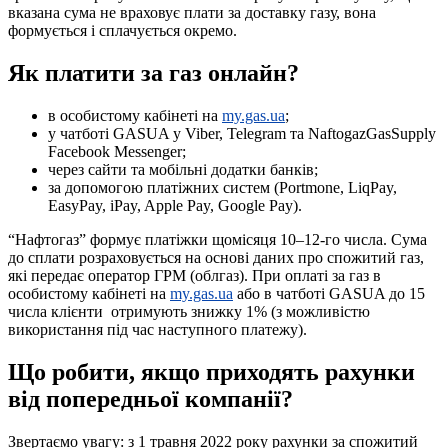
вказана сума не враховує плати за доставку газу, вона
формується і сплачується окремо.
Як платити за газ онлайн?
в особистому кабінеті на
my.gas.ua
;
у чатботі GASUA у Viber, Telegram та NaftogazGasSupply
Facebook Messenger;
через сайти та мобільні додатки банків;
за допомогою платіжних систем (Portmone, LiqPay,
EasyPay, iPay, Apple Pay, Google Pay).
“Нафтогаз” формує платіжки щомісяця 10–12-го числа. Сума
до сплати розраховується на основі даних про спожитий газ,
які передає оператор ГРМ (облгаз). При оплаті за газ в
особистому кабінеті на
my.gas.ua
або в чатботі GASUA до 15
числа клієнти отримують знижку 1% (з можливістю
використання під час наступного платежу).
Що робити, якщо приходять рахунки
від попередньої компанії?
Звертаємо увагу: з 1 травня 2022 року рахунки за спожитий