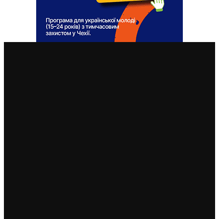
ВАЖЛИВІ СТАТТІ
У Чехії 12 серпня буде найбільше сонячне затемнення
за останні 27 років: де його побачити
7. 8. 2026
Чехія змінила умови отримання тимчасового захисту
для чоловіків 18–60 років: кого вважатимуть таким,
що виконує військовий обов’язок
6. 8. 2026
Чехія припиняє надавати тимчасовий захист для
нових військовозобов’язаних українців уже з 5
серпня: деталі рішення МВС
4. 8. 2026