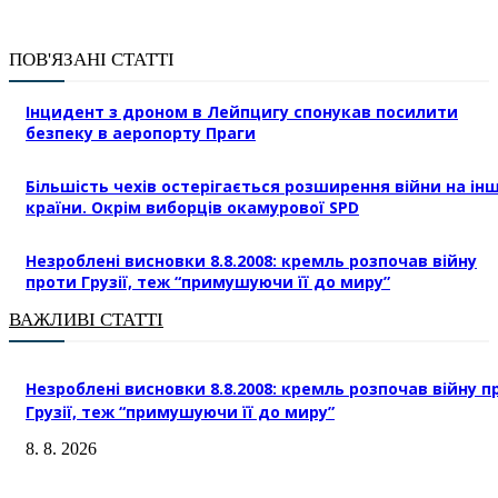
ПОВ'ЯЗАНІ СТАТТІ
Інцидент з дроном в Лейпцигу спонукав посилити
безпеку в аеропорту Праги
Більшість чехів остерігається розширення війни на інш
країни. Окрім виборців окамурової SPD
Незроблені висновки 8.8.2008: кремль розпочав війну
проти Грузії, теж “примушуючи її до миру”
ВАЖЛИВІ СТАТТІ
Незроблені висновки 8.8.2008: кремль розпочав війну п
Грузії, теж “примушуючи її до миру”
8. 8. 2026