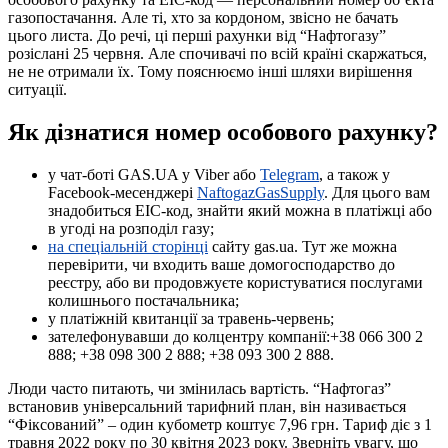
газопостачання. Але ті, хто за кордоном, звісно не бачать
цього листа. До речі, ці перші рахунки від “Нафтогазу”
розіслані 25 червня. Але спочивачі по всій країні скаржаться,
не не отримали їх. Тому пояснюємо інші шляхи вирішення
ситуації.
Як дізнатися номер особового рахунку
?
у чат-боті GAS.UA у Viber або
Telegram
, а також у
Facebook-месенджері
NaftogazGasSupply
. Для цього вам
знадобиться EIC-код, знайти який можна в платіжці або
в угоді на розподіл газу;
на спеціальній сторінці
сайту gas.ua. Тут же можна
перевірити, чи входить ваше домогосподарство до
реєстру, або ви продовжуєте користуватися послугами
колишнього постачальника;
у платіжній квитанції за травень-червень;
зателефонувавши до колцентру компанії:+38 066 300 2
888; +38 098 300 2 888; +38 093 300 2 888.
Люди часто питають, чи змінилась вартість. “Нафтогаз”
встановив універсальний тарифний план, він називається
“Фіксований” – один кубометр коштує 7,96 грн. Тариф діє з 1
травня 2022 року по 30 квітня 2023 року. Зверніть увагу, що