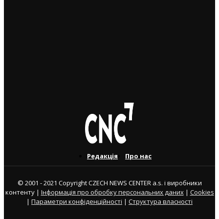
Чеські роботодавці радіють: з України приїхало
більше чоловіків, ніж жінок
5. 8. 2026
Україна змінить посла в Чехії: Василь Зварич
переходить на роботу до МЗС
3. 8. 2026
Редакція
Про нас
© 2001 - 2021 Copyright CZECH NEWS CENTER a.s. і виробники
контенту |
Інформація про обробку персональних даних
|
Cookies
|
Параметри конфіденційності
|
Структура власності