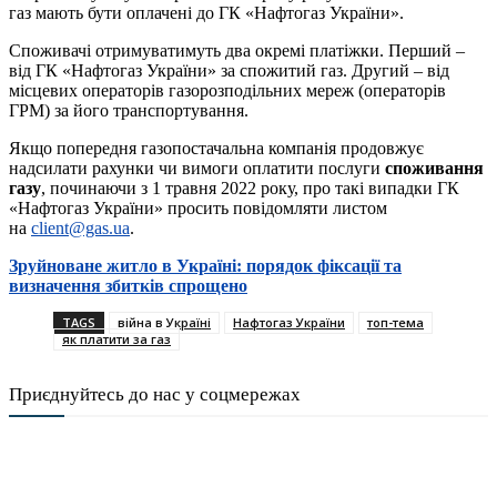
газ мають бути оплачені до ГК «Нафтогаз України».
Споживачі отримуватимуть два окремі платіжки. Перший –
від ГК «Нафтогаз України» за спожитий газ. Другий – від
місцевих операторів газорозподільних мереж (операторів
ГРМ) за його транспортування.
Якщо попередня газопостачальна компанія продовжує
надсилати рахунки чи вимоги оплатити послуги
споживання
газу
, починаючи з 1 травня 2022 року, про такі випадки ГК
«Нафтогаз України» просить повідомляти листом
на
client@gas.ua
.
Зруйноване житло в Україні: порядок фіксації та
визначення збитків спрощено
TAGS
війна в Україні
Нафтогаз України
топ-тема
як платити за газ
Приєднуйтесь до нас у соцмережах