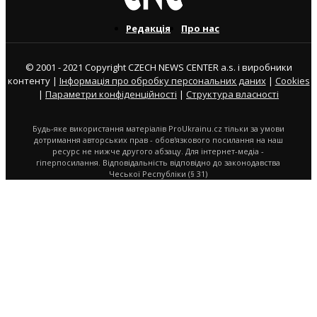
Редакція
Про нас
© 2001 - 2021 Copyright CZECH NEWS CENTER a.s. і виробники
контенту |
Інформація про обробку персональних даних
|
Cookies
|
Параметри конфіденційності
|
Структура власності
Будь-яке використання матеріалів ProUkrainu.cz тільки за умови
дотримання авторських прав - обов'язкового посилання на наш
ресурс не нижче другого абзацу. Для інтернет-медіа -
гіперпосилання. Відповідальність відповідно до законодавства
Чеської Республіки (§ 31)