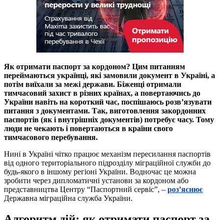
Як отримати паспорт за кордоном? Цим питанням
переймаються українці, які замовили документ в Україні, а
потім виїхали за межі держави. Біженці отримали
тимчасовий захист в різних країнах, а повертаючись до
України навіть на короткий час, поспішаюсь розв’язувати
питання з документами. Так, виготовлення закордонних
паспортів (як і внутрішніх документів) потребує часу. Тому
люди не чекають і повертаються в країни свого
тимчасового перебування.
Нині в Україні чітко працює механізм пересилання паспортів
від одного територіального підрозділу міграційної служби до
будь-якого в іншому регіоні України. Водночас це можна
зробити через дипломатичні установи за кордоном або
представництва Центру “Паспортний сервіс”, –
роз’яснює
Державна міграційна служба України.
Алгоритм дій: як отримати паспорт за