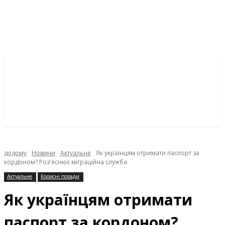
додому
Новини
Актуальне
Як українцям отримати паспорт за
кордоном? Роз'яснює міграційна служба
Актуальне
Корисні поради
Як українцям отримати
паспорт за кордоном?