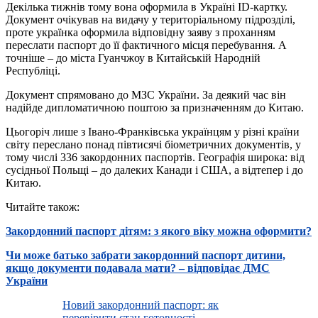
Декілька тижнів тому вона оформила в Україні ID-картку.
Документ очікував на видачу у територіальному підрозділі,
проте українка оформила відповідну заяву з проханням
переслати паспорт до її фактичного місця перебування. А
точніше – до міста Гуанчжоу в Китайській Народній
Республіці.
Документ спрямовано до МЗС України. За деякий час він
надійде дипломатичною поштою за призначенням до Китаю.
Цьогоріч лише з Івано-Франківська українцям у різні країни
світу переслано понад півтисячі біометричних документів, у
тому числі 336 закордонних паспортів. Географія широка: від
сусідньої Польщі – до далеких Канади і США, а відтепер і до
Китаю.
Читайте також:
Закордонний паспорт дітям: з якого віку можна оформити?
Чи може батько забрати закордонний паспорт дитини,
якщо документи подавала мати? – відповідає ДМС
України
Новий закордонний паспорт: як
перевірити стан готовності