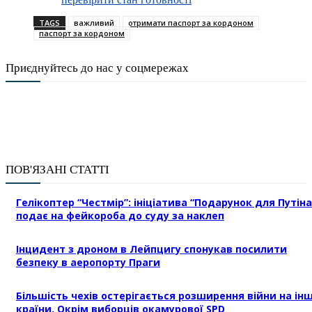
TAGS
важливий
отримати паспорт за кордоном
паспорт за кордоном
Приєднуйтесь до нас у соцмережах
ПОВ'ЯЗАНІ СТАТТІ
Гелікоптер “Честмір”: ініціатива “Подарунок для Путіна
подає на фейкороба до суду за наклеп
Інцидент з дроном в Лейпцигу спонукав посилити
безпеку в аеропорту Праги
Більшість чехів остерігається розширення війни на інш
країни. Окрім виборців окамурової SPD