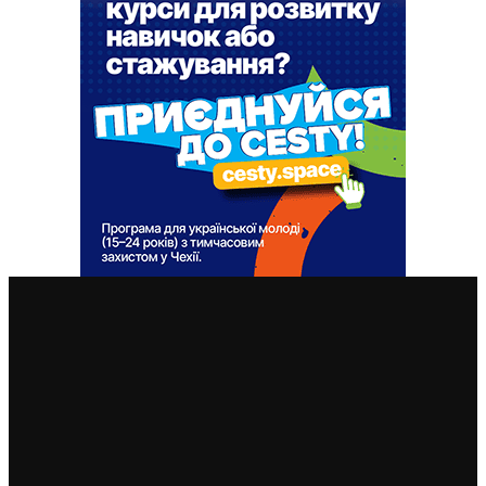
ВАЖЛИВІ СТАТТІ
Незроблені висновки 8.8.2008: кремль розпочав війну
проти Грузії, теж “примушуючи її до миру”
8. 8. 2026
У Чехії 12 серпня буде найбільше сонячне затемнення
за останні 27 років: де його побачити