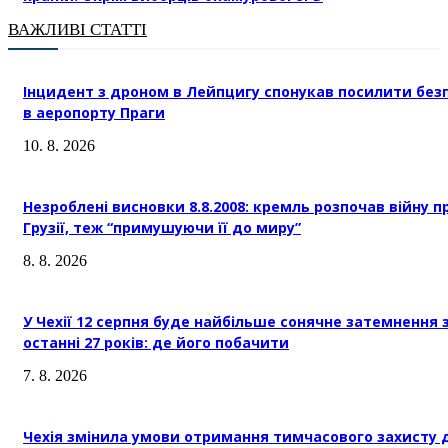
ВАЖЛИВІ СТАТТІ
Інцидент з дроном в Лейпцигу спонукав посилити без
в аеропорту Праги
10. 8. 2026
Незроблені висновки 8.8.2008: кремль розпочав війну п
Грузії, теж “примушуючи її до миру”
8. 8. 2026
У Чехії 12 серпня буде найбільше сонячне затемнення 
останні 27 років: де його побачити
7. 8. 2026
Чехія змінила умови отримання тимчасового захисту 