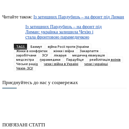
Читайте також:
Із затишних Пардубиць – на фронт під Лиман
Із затишних Пардубиць – на фронт під
Лиман: українка залишила Чехію і
стала фронтовою парамедичкою
TAGS
Бахмут
війна Росії проти України
Жінки в конфліктах
жінки і війна
Закарпаття
заробітчани
ЗСУ
лікарня
медична евакуація
медсестра
парамедики
Пардубіце
реабілітація воїнів
Чеське радіо
чехи і війна в Україні
чехи і українці
Чехія- ЗСУ
Приєднуйтесь до нас у соцмережах
ПОВ'ЯЗАНІ СТАТТІ