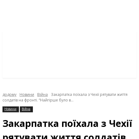
додому
Новини
Війна
Закарпатка поїхала з Чехії рятувати життя
солдатів на фронті. “Найгірше було в...
Новини
Війна
Закарпатка поїхала з Чехії
рятувати життя солдатів