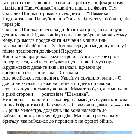
закарпатській Тячівщині, залишила роботу в інфекційному
відділенні Пардубицької лікарні та пішла на фронт. Там
Світлана Шпілка отримала псевдонім — “Шаманка”.
Подивитися до Пардубиць приїхала у відпустку аж більш, ніж
через рік.
Світлана Шпілка переїхала до Чехії з матір’ю, коли їй було
дев’ять років. Під час канікул вона так добре вивчила чеську
мову, що змогла продовжити навчання в звичайній
загальноосвітній школі. Закінчила середню медичну школу і
пішла працювати до лікарні Пардубіце.
Вона також працювала медсестрою в Англії. «Через рік я
повернулася, хотіла спробувати щось інше. Я чула про
Хрудимських десантників і вважала, що мені це
сподобається», – пригадала Світлана.
Але російське вторгнення в Україну порушило плани. «Я
довго не вагалася, і вже на четвертий день стояла на
словацько-українському кордоні. Мама теж була, але ми їхали
в різні сторони», – розповідає “Шаманка”.
Нині вона — бойовий фельдшер, парамедик, служить зовсім
поруч із фронтом під Бахмутом. «Я там одна дівчина», — каже
25-річна медсестра, додаючи, що вона належить до
наймолодших у своєму підрозділі. Має свою рятувальну
бригаду, яка виїжджає до поранених на фронті бійців.