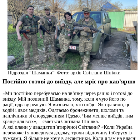
Підрозділ “Шаманки”. Фото: архів Світлани Шпілки
Постійно готові до виїзду, але мріє про кав’ярню
«Ми постійно перебуваємо на зв’язку через рацію і готові до
виїзду. Мій позивний Шаманка, тому, коли я чую його по
рації, одразу реагую. Я визначаю, хто поїде. Як правило, це
водій і двоє медиків. Одягаємо бронежилети, шоломи та
наплічники зі спорядженням і їдемо. Чим менше виїздів, тим
краще для всіх», – сміється Світлана Шпілка.
А які плани у двадцятип’ятирічної Світлани? «Коли Україна
переможе і я повернуся додому, трохи відпочину і зберуся із
думками. Я більше не хочу в десантники. Коли я там на власні