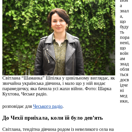
Вон
а
знал
а,
що
буду
ть
пора
нені,
що
воїн
ам
знад
обля
ться
Світлана “Шаманка” Шпілка у цивільному виглядає, як
досв
звичайна українська дівчина, і мало що у ній видає
ідче
парамедичку, яка бачила усі жахи війни. Фото: Шарка
ні
Кухтова, Чеське радіо.
мед
ики,
розповідає для
Чеського радіо
.
До Чехії приїхала, коли їй було дев’ять
Світлана, тендітна дівчина родом із невеликого села на