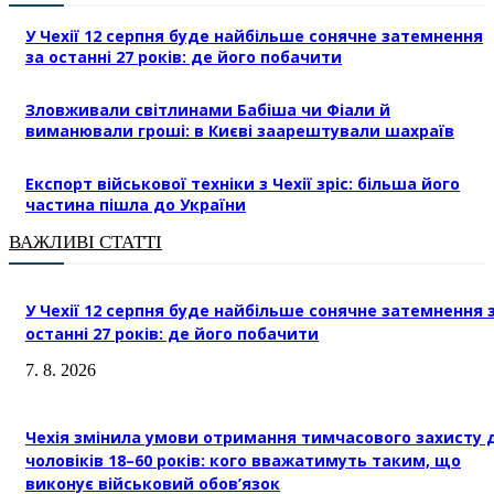
У Чехії 12 серпня буде найбільше сонячне затемнення
за останні 27 років: де його побачити
Зловживали світлинами Бабіша чи Фіали й
виманювали гроші: в Києві заарештували шахраїв
Експорт військової техніки з Чехії зріс: більша його
частина пішла до України
ВАЖЛИВІ СТАТТІ
У Чехії 12 серпня буде найбільше сонячне затемнення 
останні 27 років: де його побачити
7. 8. 2026
Чехія змінила умови отримання тимчасового захисту 
чоловіків 18–60 років: кого вважатимуть таким, що
виконує військовий обов’язок