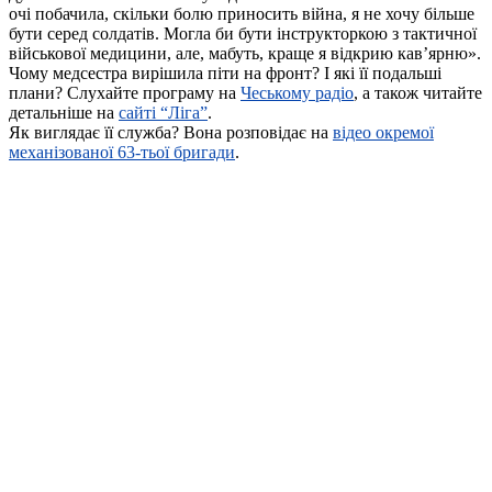
очі побачила, скільки болю приносить війна, я не хочу більше
бути серед солдатів. Могла би бути інструкторкою з тактичної
військової медицини, але, мабуть, краще я відкрию кав’ярню».
Чому медсестра вирішила піти на фронт? І які її подальші
плани? Слухайте програму на
Чеському радіо
, а також читайте
детальніше на
сайті “Ліга”
.
Як виглядає її служба? Вона розповідає на
відео окремої
механізованої 63-тьої бригади
.