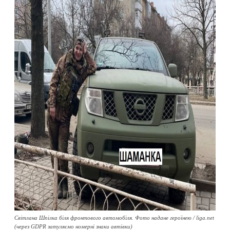
Світлана Шпілка біля фронтового автомобіля. Фото надане героїнею / liga.net
(через GDPR затуляємо номерні знаки автівки)