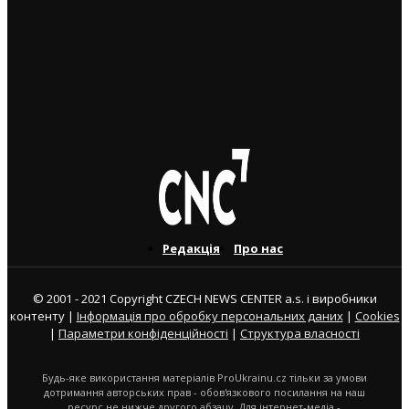
3. 8. 2026
Українець приїхав забрати майже 600 тисяч крон у
жертви шахраїв. Поліція затримала його під час
передачі грошей
3. 8. 2026
Редакція
Про нас
© 2001 - 2021 Copyright CZECH NEWS CENTER a.s. і виробники
контенту |
Інформація про обробку персональних даних
|
Cookies
|
Параметри конфіденційності
|
Структура власності
Будь-яке використання матеріалів ProUkrainu.cz тільки за умови
дотримання авторських прав - обов'язкового посилання на наш
ресурс не нижче другого абзацу. Для інтернет-медіа -