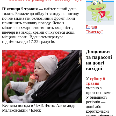
П’ятниця 5 травня
— найтепліший день
тижня. Ближче до обіду із заходу на погоду
почне впливати оклюзійний фронт, який
припинить сонячну погоду. Ясно з
Радар
мінливою хмарністю змінить хмарність,
“Блеску”
ввечері на заході країни очікуються дощі,
місцями грози. Вдень температура
підніметься до 17-22 градусів.
Дощовики
та парасолі
на довгі
вихідні
У
суботу 6
травня
—
хмарно з
проясненнями.
У більшості
регіонів —
Весняна погода в Чехії. Фото: Александр
дощі або
Малаховський / Блеск
короткочасні
зливи, місцями