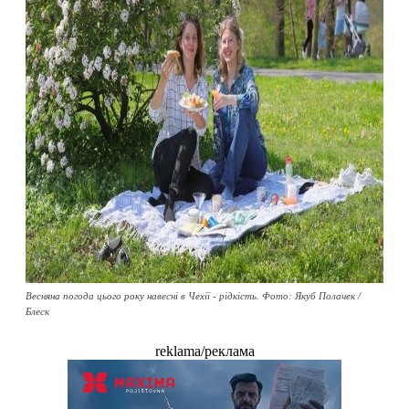
Весняна погода цього року навесні в Чехії - рідкість. Фото: Якуб Полачек /
Блеск
reklama/реклама