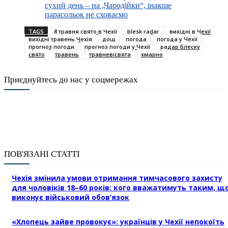
сухий день – на „Чародійки“, інакше
парасольок не сховаємо
TAGS
8 травня свято в Чехії
blesk radar
вихідні в Чехії
вихідні травень Чехія
дощ
погода
погода у Чехії
прогноз погоди
прогноз погоди у Чехії
радар Блеску
свято
травень
травневісвята
хмарно
Приєднуйтесь до нас у соцмережах
ПОВ'ЯЗАНІ СТАТТІ
Чехія змінила умови отримання тимчасового захисту
для чоловіків 18–60 років: кого вважатимуть таким, щ
виконує військовий обов’язок
«Хлопець зайве провокує»: українців у Чехії непокоїть