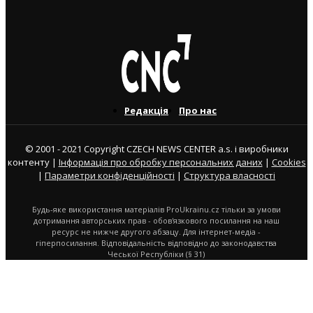
3. 8. 2026
Редакція
Про нас
© 2001 - 2021 Copyright CZECH NEWS CENTER a.s. і виробники
контенту |
Інформація про обробку персональних даних
|
Cookies
|
Параметри конфіденційності
|
Структура власності
Будь-яке використання матеріалів ProUkrainu.cz тільки за умови
дотримання авторських прав - обов'язкового посилання на наш
ресурс не нижче другого абзацу. Для інтернет-медіа -
гіперпосилання. Відповідальність відповідно до законодавства
Чеської Республіки (§ 31)