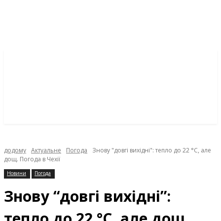
додому
Актуальне
Погода
Знову "довгі вихідні": тепло до 22 °C, але
дощ. Погода в Чехії
Новини
Погода
Знову “довгі вихідні”:
тепло до 22 °C, але дощ.