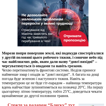
Морози попри поверхню землі, які подекуди спостерігалися
у другій половині цього робочого тижня, і сонячне небо під
час найближчих днів, яким дали назву “довгі вихідні” –
чергуватимуться із опадами та навіть грозами.
Чехію перетинатимуть фронтові системи. Неділя принесе
найменше хмар і опадів за “довгі вихідні”. А багата на дощі
погода буде зеленою і наступного тижня. Навіть за
температурою це не буде гіт-парадом – найвища температура
вдень найчастіше зупинятиметься на позначці 20°C. На першу
цьогорічну літню температуру, тобто 25°C, доведеться чекати
щонайменше до другої половини травня.
Стежте за радаром “Блеску” тут