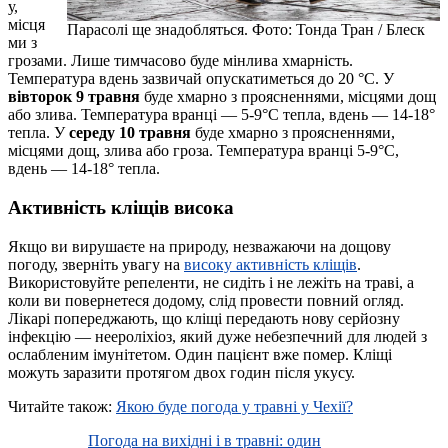
у,
місця
Парасолі ще знадобляться. Фото: Тонда Тран / Блеск
ми з
грозами. Лише тимчасово буде мінлива хмарність.
Температура вдень зазвичай опускатиметься до 20 °C. У
вівторок 9 травня
буде хмарно з проясненнями, місцями дощ
або злива. Температура вранці — 5-9°С тепла, вдень — 14-18°
тепла. У
середу 10 травня
буде хмарно з проясненнями,
місцями дощ, злива або гроза. Температура вранці 5-9°С,
вдень — 14-18° тепла.
Активність кліщів висока
Якщо ви вирушаєте на природу, незважаючи на дощову
погоду, зверніть увагу на
високу активність кліщів
.
Використовуйте репеленти, не сидіть і не лежіть на траві, а
коли ви повернетеся додому, слід провести повний огляд.
Лікарі попереджають, що кліщі передають нову серйозну
інфекцію — неероліхіоз, який дуже небезпечний для людей з
ослабленим імунітетом. Один пацієнт вже помер. Кліщі
можуть заразити протягом двох годин після укусу.
Читайте також:
Якою буде погода у травні у Чехії?
Погода на вихідні і в травні: один