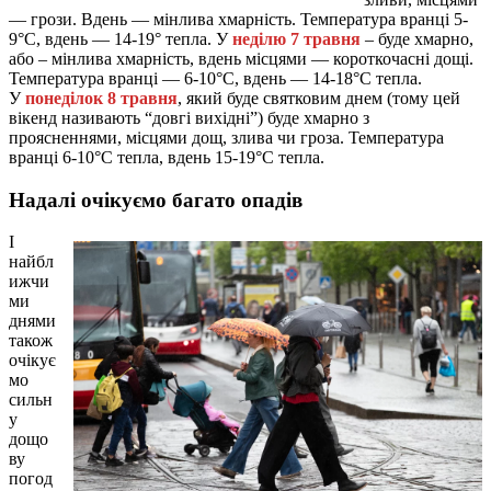
— грози. Вдень — мінлива хмарність. Температура вранці 5-
9°С, вдень — 14-19° тепла. У
неділю 7 травня
– буде хмарно,
або – мінлива хмарність, вдень місцями — короткочасні дощі.
Температура вранці — 6-10°С, вдень — 14-18°С тепла.
У
понеділок 8 травня
, який буде святковим днем (тому цей
вікенд називають “довгі вихідні”) буде хмарно з
проясненнями, місцями дощ, злива чи гроза. Температура
вранці 6-10°С тепла, вдень 15-19°С тепла.
Надалі очікуємо багато опадів
І
найбл
ижчи
ми
днями
також
очікує
мо
сильн
у
дощо
ву
погод