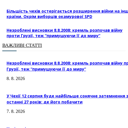
Більшість чехів остерігається розширення війни на інш
країни. Окрім виборців окамурової SPD
Незроблені висновки 8.8.2008: кремль розпочав війну
проти Грузії, теж “примушуючи її до миру”
ВАЖЛИВІ СТАТТІ
Незроблені висновки 8.8.2008: кремль розпочав війну п
Грузії, теж “примушуючи її до миру”
8. 8. 2026
У Чехії 12 серпня буде найбільше сонячне затемнення 
останні 27 років: де його побачити
7. 8. 2026