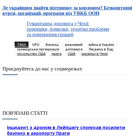
Де українцям знайти підтримку за кордоном? Безкоштовні
курси, організації, програми від УВКБ ООН
Гуманітарна допомога у Чехії:
перевірки, помилки, технічні проблеми
та повернення грошей
TAGS
OPU
біженці
важливий
війна в Україні
громадська організація
допомога
Людина в біді
посольство США
прага
США
українці в Чехії
Приєднуйтесь до нас у соцмережах
ПОВ'ЯЗАНІ СТАТТІ
Інцидент з дроном в Лейпцигу спонукав посилити
безпеку в аеропорту Праги