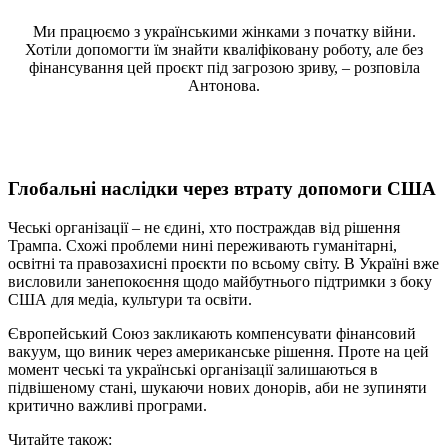
Ми працюємо з українськими жінками з початку війни.
Хотіли допомогти їм знайти кваліфіковану роботу, але без
фінансування цей проєкт під загрозою зриву, – розповіла
Антонова.
Глобальні наслідки через втрату допомоги США
Чеські організації – не єдині, хто постраждав від рішення
Трампа. Схожі проблеми нині переживають гуманітарні,
освітні та правозахисні проєкти по всьому світу. В Україні вже
висловили занепокоєння щодо майбутнього підтримки з боку
США для медіа, культури та освіти.
Європейський Союз закликають компенсувати фінансовий
вакуум, що виник через американське рішення. Проте на цей
момент чеські та українські організації залишаються в
підвішеному стані, шукаючи нових донорів, аби не зупиняти
критично важливі програми.
Читайте також: