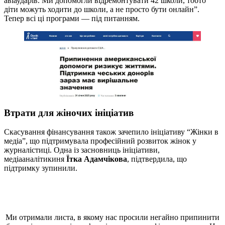
авіаударів. Ми допомогли відремонтувати 42 школи, тобто
діти можуть ходити до школи, а не просто бути онлайн”.
Тепер всі ці програми — під питанням.
Втрати для жіночих ініціатив
Скасування фінансування також зачепило ініціативу “Жінки в
медіа”, що підтримувала професійний розвиток жінок у
журналістиці. Одна із засновниць ініціативи,
медіааналітикиня
Їтка Адамчікова
, підтвердила, що
підтримку зупинили.
Ми отримали листа, в якому нас просили негайно припинити