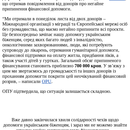
що отримав повідомлення від донорів про негайне
припинення фінансової допомоги.
“Ми отримали в понеділок листа від двох донорів –
Міжнародної організації з міграції та Європейської мережі осіб
без громадянства, що маємо негайно припинити всі проєкти.
Це безпосередньо зачіпає нашу допомогу українським
біженцям, серед яких багато людей з інвалідністю,
онкологічними захворюваннями, люди, які потребують
супроводу до лікарень, отримання гуманітарної допомоги,
фінансової підтримки на оплату житла, придбання ліків, а
також участі дітей у гуртках. Загальний обсяг припиненого
фінансування становить приблизно
700 000 крон
. У зв’язку з
цим ми звертаємось до громадськості та інших донорів із
проханням допомогти покрити цей неочікуваний фінансовий
розрив, – написали
OPU
.
ОПУ підтвердила, що ситуація залишається складною.
Вже давно закінчилася хвиля солідарності чехів щодо
допомоги українським біженцям, і зараз ми не можемо знайти