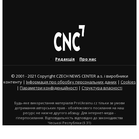
переходить на роботу до МЗС
3. 8. 2026
Редакція
Про нас
© 2001 - 2021 Copyright CZECH NEWS CENTER a.s. і виробники
контенту |
Інформація про обробку персональних даних
|
Cookies
|
Параметри конфіденційності
|
Структура власності
Будь-яке використання матеріалів ProUkrainu.cz тільки за умови
дотримання авторських прав - обов'язкового посилання на наш
ресурс не нижче другого абзацу. Для інтернет-медіа -
гіперпосилання. Відповідальність відповідно до законодавства
Чеської Республіки (§ 31)