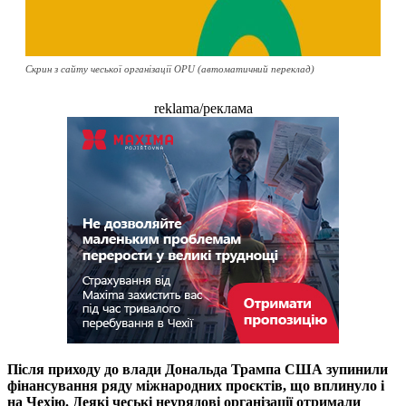
Скрин з сайту чеської організації OPU (автоматичний переклад)
reklama/реклама
Після приходу до влади Дональда Трампа США зупинили
фінансування ряду міжнародних проєктів, що вплинуло і
на Чехію. Деякі чеські неурядові організації отримали