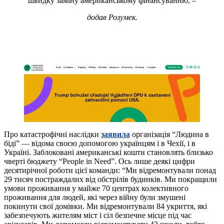
швидку заміну американському фінансуванню, –
додав Розумек.
Про катастрофічні наслідки
заявила
організація “Людина в
біді” — відома своєю допомогою українцям і в Чехії, і в
Україні. Заблоковані американські кошти становлять близько
чверті бюджету “People in Need”. Ось лише деякі цифри
десятирічної роботи цієї команди: “Ми відремонтували понад
29 тисяч постраждалих від обстрілів будинків. Ми покращили
умови проживання у майже 70 центрах колективного
проживання для людей, які через війну були змушені
покинути свої домівки. Ми відремонтували 84 укриття, які
забезпечують жителям міст і сіл безпечне місце під час