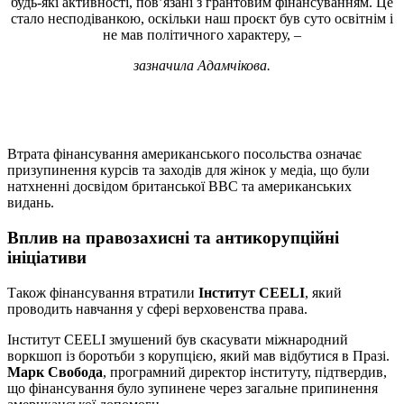
будь-які активності, пов’язані з грантовим фінансуванням. Це
стало несподіванкою, оскільки наш проєкт був суто освітнім і
не мав політичного характеру, –
зазначила Адамчікова.
Втрата фінансування американського посольства означає
призупинення курсів та заходів для жінок у медіа, що були
натхненні досвідом британської BBC та американських
видань.
Вплив на правозахисні та антикорупційні
ініціативи
Також фінансування втратили
Інститут CEELI
, який
проводить навчання у сфері верховенства права.
Інститут CEELI змушений був скасувати міжнародний
воркшоп із боротьби з корупцією, який мав відбутися в Празі.
Марк Свобода
, програмний директор інституту, підтвердив,
що фінансування було зупинене через загальне припинення