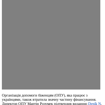
Організація допомоги біженцям (ОПУ), яка працює з
українцями, також втратила значну частину фінансування.
Директор ОПУ Мартін Розумек підтвердив виданню
Deník N
,