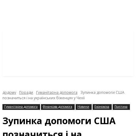
додому
Поради
Гуманітарна допомога
Зупинка допомоги США
позначиться і на українських біженцях у Чехії
Гуманітарна допомога
Фінансова допомога
Новини
Економіка
Політика
Зупинка допомоги США
позначиться і на