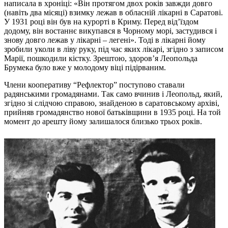
написала в хроніці: «Він протягом двох років завжди довго
(навіть два місяці) взимку лежав в обласній лікарні в Саратові.
У 1931 році він був на курорті в Криму. Перед від’їздом
додому, він востаннє викупався в Чорному морі, застудився і
знову довго лежав у лікарні – легені». Тоді в лікарні йому
зробили уколи в ліву руку, під час яких лікарі, згідно з записом
Марії, пошкодили кістку. Зрештою, здоров’я Леопольда
Брумека було вже у молодому віці підірваним.
Члени кооперативу “Рефлектор” поступово ставали
радянськими громадянами. Так само вчинив і Леопольд, який,
згідно зі слідчою справою, знайденою в саратовському архіві,
прийняв громадянство нової батьківщини в 1935 році. На той
момент до арешту йому залишалося близько трьох років.