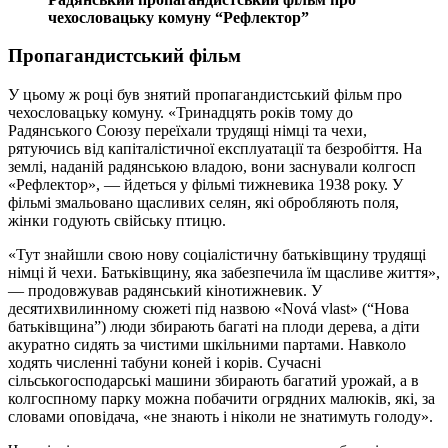
чехословацьку комуну “Рефлектор”
Пропагандистський фільм
У цьому ж році був знятий пропагандистський фільм про
чехословацьку комуну. «Тринадцять років тому до
Радянського Союзу переїхали трудящі німці та чехи,
рятуючись від капіталістичної експлуатації та безробіття. На
землі, наданій радянською владою, вони заснували колгосп
«Рефлектор», — йдеться у фільмі тижневика 1938 року. У
фільмі змальовано щасливих селян, які обробляють поля,
жінки годують свійську птицю.
«Тут знайшли свою нову соціалістичну батьківщину трудящі
німці й чехи. Батьківщину, яка забезпечила їм щасливе життя»,
— продовжував радянський кінотижневик. У
десятихвилинному сюжеті під назвою «Nová vlast» (“Нова
батьківщина”) люди збирають багаті на плоди дерева, а діти
акуратно сидять за чистими шкільними партами. Навколо
ходять численні табуни коней і корів. Сучасні
сільськогосподарські машини збирають багатий урожай, а в
колгоспному парку можна побачити огрядних малюків, які, за
словами оповідача, «не знають і ніколи не знатимуть голоду».