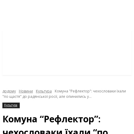
додому
Новини
Культура
Комуна "Рефлектор": чехословаки їхали
"по щастя" до радянської росії, але опинились у...
Культура
Комуна “Рефлектор”:
чехословаки їхали “по