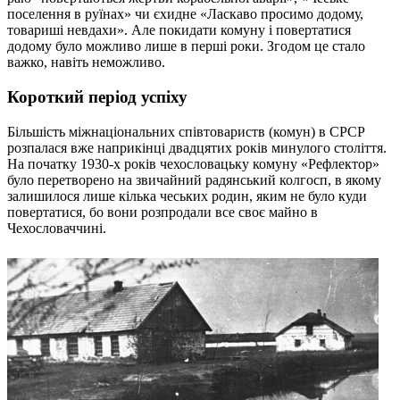
поселення в руїнах» чи єхидне «Ласкаво просимо додому,
товариші невдахи». Але покидати комуну і повертатися
додому було можливо лише в перші роки. Згодом це стало
важко, навіть неможливо.
Короткий період успіху
Більшість міжнаціональних співтовариств (комун) в СРСР
розпалася вже наприкінці двадцятих років минулого століття.
На початку 1930-х років чехословацьку комуну «Рефлектор»
було перетворено на звичайний радянський колгосп, в якому
залишилося лише кілька чеських родин, яким не було куди
повертатися, бо вони розпродали все своє майно в
Чехословаччині.