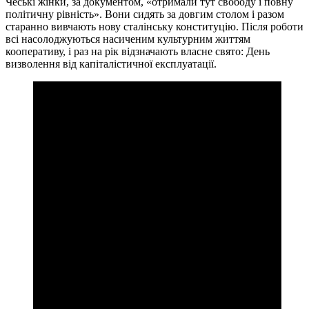
Чеські жінки, за документом, «отримали тут свободу і повну
політичну рівність». Вони сидять за довгим столом і разом
старанно вивчають нову сталінську конституцію. Після роботи
всі насолоджуються насиченим культурним життям
кооперативу, і раз на рік відзначають власне свято: День
визволення від капіталістичної експлуатації.