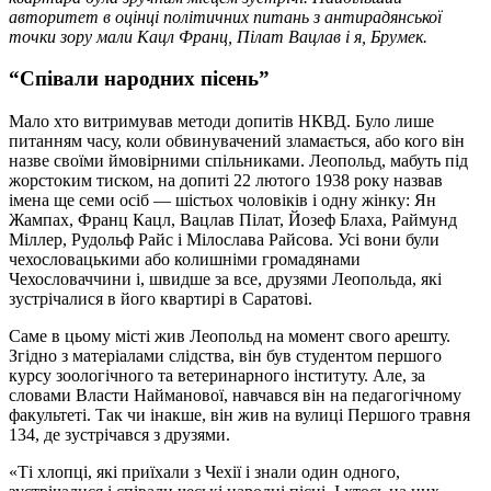
авторитет в оцінці політичних питань з антирадянської
точки зору мали Кацл Франц, Пілат Вацлав і я, Брумек.
“Співали народних пісень”
Мало хто витримував методи допитів НКВД. Було лише
питанням часу, коли обвинувачений зламається, або кого він
назве своїми ймовірними спільниками. Леопольд, мабуть під
жорстоким тиском, на допиті 22 лютого 1938 року назвав
імена ще семи осіб — шістьох чоловіків і одну жінку: Ян
Жампах, Франц Кацл, Вацлав Пілат, Йозеф Блаха, Раймунд
Міллер, Рудольф Райс і Мілослава Райсова. Усі вони були
чехословацькими або колишніми громадянами
Чехословаччини і, швидше за все, друзями Леопольда, які
зустрічалися в його квартирі в Саратові.
Саме в цьому місті жив Леопольд на момент свого арешту.
Згідно з матеріалами слідства, він був студентом першого
курсу зоологічного та ветеринарного інституту. Але, за
словами Власти Найманової, навчався він на педагогічному
факультеті. Так чи інакше, він жив на вулиці Першого травня
134, де зустрічався з друзями.
«Ті хлопці, які приїхали з Чехії і знали один одного,