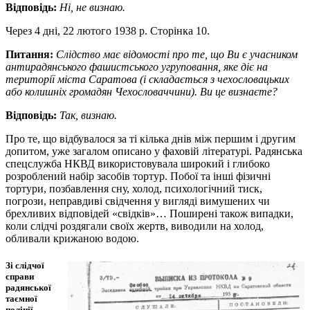
Відповідь:
Ні, не визнаю.
Через 4 дні, 22 лютого 1938 р. Сторінка 10.
Питання:
Слідство має відомості про те, що Ви є учасником
антирадянського фашистського угруповання, яке діє на
території міста Саратова (і складається з чехословацьких
або колишніх громадян Чехословаччини). Ви це визнаєте?
Відповідь:
Так, визнаю.
Про те, що відбувалося за ті кілька днів між першим і другим
допитом, уже загалом описано у фаховій літературі. Радянська
спецслужба НКВД використовувала широкий і глибоко
розроблений набір засобів тортур. Побої та інші фізичні
тортури, позбавлення сну, холод, психологічний тиск,
погрози, неправдиві свідчення у вигляді вимушених чи
брехливих відповідей «свідків»… Поширені також випадки,
коли слідчі роздягали своїх жертв, виводили на холод,
обливали крижаною водою.
Зі слідчої
справи
радянської
таємної
поліції –