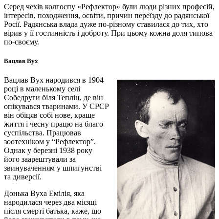
Серед чехів колгоспу «Рефлектор» були люди різних професій,
інтересів, походження, освіти, причин переїзду до радянської
Росії. Радянська влада дуже по-різному ставилася до тих, хто
вірив у її гостинність і доброту. При цьому кожна доля типова
по-своєму.
Вацлав Вух
Вацлав Вух народився в 1904
році в маленькому селі
Собедруги біля Тепліц, де він
опікувався тваринами. У СРСР
він обіцяв собі нове, краще
життя і чесну працю на благо
суспільства. Працював
зоотехніком у “Рефлектор”.
Однак у березні 1938 року
його заарештували за
звинуваченням у шпигунстві
та диверсії.
Донька Вуха Емілія, яка
народилася через два місяці
після смерті батька, каже, що