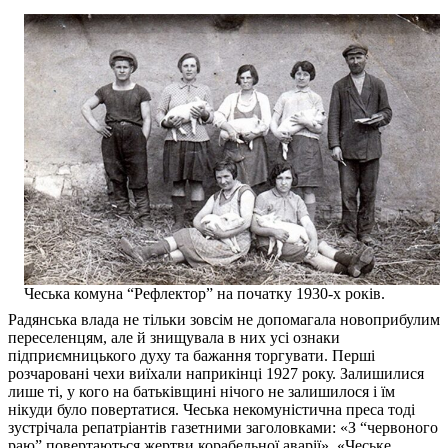
Чеська комуна “Рефлектор” на початку 1930-х років.
Радянська влада не тільки зовсім не допомагала новоприбулим
переселенцям, але й знищувала в них усі ознаки
підприємницького духу та бажання торгувати. Перші
розчаровані чехи виїхали наприкінці 1927 року. Залишилися
лише ті, у кого на батьківщині нічого не залишилося і їм
нікуди було повертатися. Чеська некомуністична преса тоді
зустрічала репатріантів газетними заголовками: «З “червоного
раю” повертаються жертви корабельної аварії», «Чеське