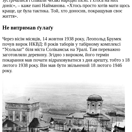
зустрічалися і співали чеські народні пісні. І хтось на них
доніс», – каже пані Найманова. «Хтось просто хотів мати щось
краще, це була тактика. Той, хто доносив, покращував своє
життя».
Не витримав ґулаґу
Через вісім місяців, 14 жовтня 1938 року, Леопольд Брумек
почув вирок НКВД: 8 років таборів у табірному комплексі
“Усольлаґ” біля міста Солікамськ на Уралі. Там переважно
заготовляли деревину. Згідно з вироком, його термін
покарання мав почати відраховуватися з дня арешту, тобто з 18
лютого 1938 року. Він мав бути звільнений 18 лютого 1946
року.