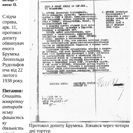
витяг II.
Слідча
справа,
арк. 11,
протокол
допиту
обвинувач
еного
Брумека
Леопольда
Рудольфов
ича від 22
лютого
1938 року.
Питання:
Опишіть
конкретну
антирадя
нську
фашистсь
ку
Протокол допиту Брумека. Зізнався через чотири
діяльність
дні тортур.