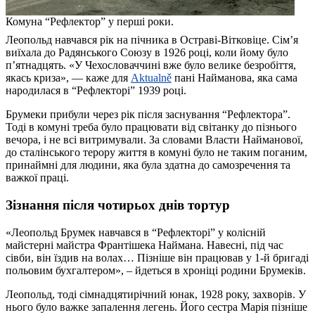
Комуна “Рефлектор” у перші роки.
Леопольд навчався рік на пічника в Остраві-Вітковіце. Сім’я
виїхала до Радянського Союзу в 1926 році, коли йому було
п’ятнадцять. «У Чехословаччині вже було велике безробіття,
якась криза», — каже для
Aktualně
пані Найманова, яка сама
народилася в “Рефлекторі” 1939 році.
Брумеки прибули через рік після заснування “Рефлектора”.
Тоді в комуні треба було працювати від світанку до пізнього
вечора, і не всі витримували. За словами Власти Найманової,
до сталінського терору життя в комуні було не таким поганим,
принаймні для людини, яка була здатна до самозречення та
важкої праці.
Зізнання після чотирьох днів тортур
«Леопольд Брумек навчався в “Рефлекторі” у колісній
майстерні майстра Франтішека Наймана. Навесні, під час
сівби, він їздив на волах… Пізніше він працював у 1-й бригаді
польовим бухгалтером», – йдеться в хроніці родини Брумеків.
Леопольд, тоді сімнадцятирічний юнак, 1928 року, захворів. У
нього було важке запалення легень. Його сестра Марія пізніше