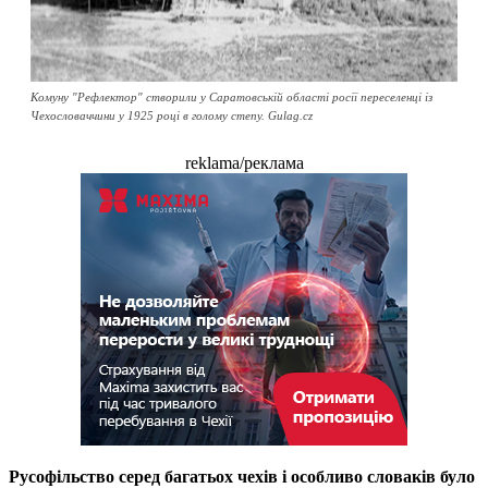
Комуну "Рефлектор" створили у Саратовській області росії переселенці із
Чехословаччини у 1925 році в голому степу. Gulag.cz
reklama/реклама
Русофільство серед багатьох чехів і особливо словаків було