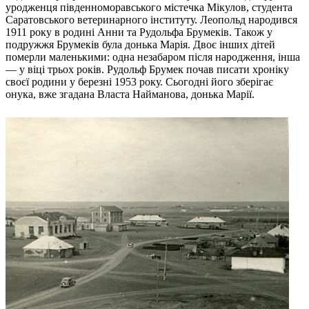
уродженця південноморавського містечка Мікулов, студента
Саратовського ветеринарного інституту. Леопольд народився
1911 року в родині Анни та Рудольфа Брумеків. Також у
подружжя Брумеків була донька Марія. Двоє інших дітей
померли маленькими: одна незабаром після народження, інша
— у віці трьох років. Рудольф Брумек почав писати хроніку
своєї родини у березні 1953 року. Сьогодні його зберігає
онука, вже згадана Власта Найманова, донька Марії.