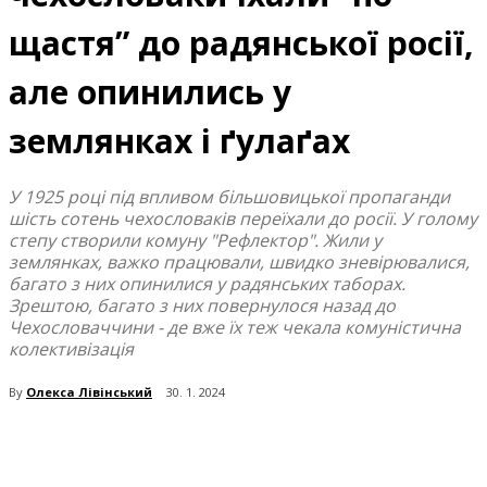
щастя” до радянської росії,
але опинились у
землянках і ґулаґах
У 1925 році під впливом більшовицької пропаганди
шість сотень чехословаків переїхали до росії. У голому
степу створили комуну "Рефлектор". Жили у
землянках, важко працювали, швидко зневірювалися,
багато з них опинилися у радянських таборах.
Зрештою, багато з них повернулося назад до
Чехословаччини - де вже їх теж чекала комуністична
колективізація
By
Олекса Лівінський
30. 1. 2024