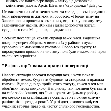
якийсь час навіть верблюдів – влітку це дозволяли
кліматичні умови. Архів Штєпана Черноушека / gulag.cz
Незважаючи на наближення зими та холодів, чеські родини не
були забезпечені ні житлом, ні роботою. «Першу зиму на
Заволжі вони провели в землянках, виритих у покинутому
залізничному насипі. Жінкам і дітям допомогли жителі
сусіднього села Маврінка», — додає вона.
Чеських поселенців чекали справді важкі часи. Радянська
влада всупереч обіцянкам вивезла їх у райони з дуже
суворими кліматичними умовами. Обробіток ґрунту та
вирощування врожаю на чистому полі були неможливі через
умови землеробства.
“Рефлектор”: важка праця і поверненці
Навесні ситуація все-таки покращилася, і чехи почали
обробляти землю, будувати будинки та створювати правила
комуни. Відповідно до прийнятого статуту, кожен член мав
обов’язки перед комуною. Наприклад, він повинен був взяти
на себе зобов’язання, що “виконуватиме будь-яку роботу
незалежно від кваліфікації та освіти, та не покине комуну
раніше ніж через два роки”. У разі дострокового вибуття
учасник втрачав право на частку спільного господарства.