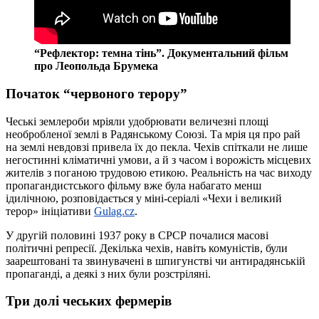
“Рефлектор: темна тінь”. Документальний фільм
про Леопольда Брумека
Початок “червоного терору”
Чеські землероби мріяли удобрювати величезні площі
необробленої землі в Радянському Союзі. Та мрія ця про рай
на землі невдовзі привела їх до пекла. Чехів спіткали не лише
негостинні кліматичні умови, а й з часом і ворожість місцевих
жителів з поганою трудовою етикою. Реальність на час виходу
пропагандистського фільму вже була набагато менш
ідилічною, розповідається у міні-серіалі «Чехи і великий
терор» ініціативи
Gulag.cz
.
У другій половині 1937 року в СРСР почалися масові
політичні репресії. Декілька чехів, навіть комуністів, були
заарештовані та звинувачені в шпигунстві чи антирадянській
пропаганді, а деякі з них були розстріляні.
Три долі чеських фермерів