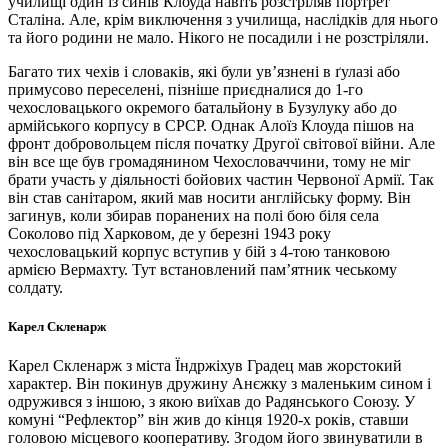
училищі один із синів Клоуда навіть розстріляв портрет
Сталіна. Але, крім виключення з училища, наслідків для нього
та його родини не мало. Нікого не посадили і не розстріляли.
Багато тих чехів і словаків, які були ув’язнені в ґулазі або
примусово переселені, пізніше приєдналися до 1-го
чехословацького окремого батальйону в Бузулуку або до
армійського корпусу в СРСР. Однак Алоїз Клоуда пішов на
фронт добровольцем після початку Другої світової війни. Але
він все ще був громадянином Чехословаччини, тому не міг
брати участь у діяльності бойових частин Червоної Армії. Так
він став санітаром, який мав носити англійську форму. Він
загинув, коли збирав поранених на полі бою біля села
Соколово під Харковом, де у березні 1943 року
чехословацький корпус вступив у бій з 4-тою танковою
армією Вермахту. Тут встановлений пам’ятник чеському
солдату.
Карел Скленарж
Карел Скленарж з міста Їндржіхув Градец мав жорстокий
характер. Він покинув дружину Анєжку з маленьким сином і
одружився з іншою, з якою виїхав до Радянського Союзу. У
комуні “Рефлектор” він жив до кінця 1920-х років, ставши
головою місцевого кооперативу. Згодом його звинуватили в