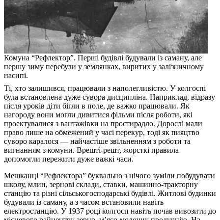
Комуна “Рефлектор”. Перші будівлі будували із саману, але
першу зиму перебули у землянках, виритих у залізничному
насипі.
Ті, хто залишився, працювали з наполегливістю. У колгоспі
була встановлена дуже сувора дисципліна. Наприклад, відразу
після уроків діти бігли в поле, де важко працювали. Як
нагороду вони могли дивитися фільми після роботи, які
проектувалися з вантажівки на простирадло. Дорослі мали
право лише на обмежений у часі перекур, тоді як пияцтво
суворо каралося — найчастіше звільненням з роботи та
вигнанням з комуни. Врешті-решт, жорсткі правила
допомогли пережити дуже важкі часи.
Мешканці “Рефлектора” буквально з нічого зуміли побудувати
школу, млин, зернові склади, ставки, машинно-тракторну
станцію та різні сільськогосподарські будівлі. Житлові будинки
будували із саману, а з часом встановили навіть
електростанцію. У 1937 році колгосп навіть почав вивозити до
місцевого райцентру зерно, м’ясо-молочну продукцію. На