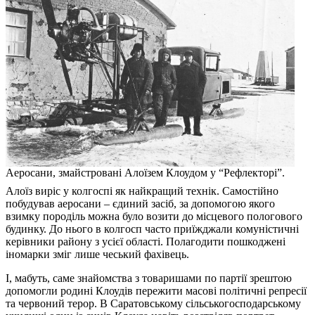
Аеросани, змайстровані Алоїзем Клоудом у “Рефлекторі”.
Алоїз виріс у колгоспі як найкращий технік. Самостійно
побудував аеросани – єдиний засіб, за допомогою якого
взимку породіль можна було возити до місцевого пологового
будинку. До нього в колгосп часто приїжджали комуністичні
керівники району з усієї області. Полагодити пошкоджені
іномарки зміг лише чеський фахівець.
І, мабуть, саме знайомства з товаришами по партії зрештою
допомогли родині Клоудів пережити масові політичні репресії
та червоний терор. В Саратовському сільськогосподарському