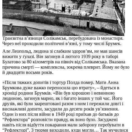
Транзитна в’язниця Солікамськ, перебудована із монастиря.
Через неї проходили політичні в’язні, у тому числі Брумек.
Але Леопольд, людина зі слабким здоров’ям, не мав шансів
вижити у ґулазі. Він загинув 4 лютого 1939 року в таборі
Булатово за 80 кілометрів на північ від Солікамська. Вказана
причина смерті — комплексна, зокрема плеврит. Йому не було
й двадцяти восьми років.
«Після тяжких допитів і тортур Полда помер. Мати Анна
Брумкова дуже важко переносила цю втрату», – йдеться в
хроніці родини Брумків. «Він був хорошою і невинною
людиною, загинув марно, як і багато інших у той час. Його
друзів, які були заарештовані разом з ним і пережили довгі і
виснажливі допити, засудили до десяти років ув’язнення.
Один із них після війни в 1949 році приїхав до батьків до
“Рефлектора” розповісти правду, як воно було. Засуджені
навіть після відбуття покарання мали заборону перебувати в
“Рефлекторі”. З тюрми виходили, куди могли… Так мучилися