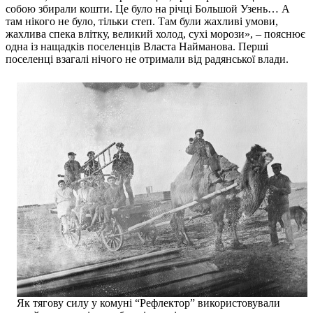
собою збирали кошти. Це було на річці Большой Узень… А
там нікого не було, тільки степ. Там були жахливі умови,
жахлива спека влітку, великий холод, сухі морози», – пояснює
одна із нащадків поселенців Власта Найманова. Перші
поселенці взагалі нічого не отримали від радянської влади.
Як тягову силу у комуні “Рефлектор” використовували