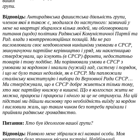
вашої
групи.
Відповідь:
Антирадянська фашистська діяльність групи,
членом якої я також є, зводилася до наступного: зазвичай у
мене на квартирі збиралося кілька людей, ми обговорювали
питання (щодо) політики Радянської Комуністичної Партії та
Рад. влади з контрреволюційних позицій. Ми не раз
висловлювали своє невдоволення нинішніми умовами в СРСР,
звинувачуючи партійне керівництво і уряд, ми наклепницько
стверджували, що існують (в СРСР) фронти, недостатньо
товарів і тому подібне. Ми порівнювали умови в СРСР з
умовами за кордоном і хвалили (чужий) лад, систему і порядок,
і що не було таких недоліків, як в СРСР. Ми паплюжили
сталінську конституцію і вибори до Верховної Ради СРСР…
Ми стверджували, що в СРСР добре живеться тільки тому,
хто має партійну книжку в кишені. Що в колгоспах жити не
можна, працюєш і працюєш і нічого за це не отримуєш. На цій
підставі ми дійшли висновку про необхідність виїзду за кордон
і висловили жаль, що таким чином без потреби приїхали і
прийняли радянське громадянство.
Питання:
Хто був ідеологом вашої групи?
Відповідь:
Навколо мене зібралися всі названі особи. Моя
квартира була зручним місцем зустрічі. Найбільший