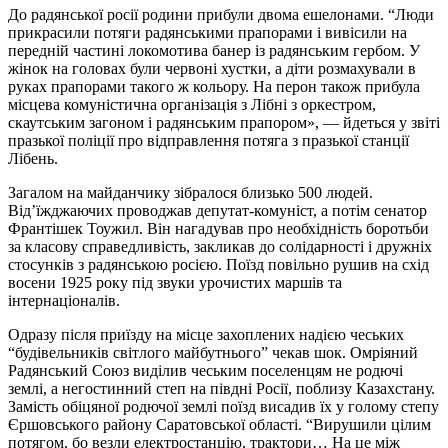
До радянської росії родини прибули двома ешелонами. “Люди
прикрасили потяги радянськими прапорами і вивісили на
передній частині локомотива банер із радянським гербом. У
жінок на головах були червоні хустки, а діти розмахували в
руках прапорами такого ж кольору. На перон також прибула
місцева комуністична організація з Лібні з оркестром,
скаутським загоном і радянським прапором», — йдеться у звіті
празької поліції про відправлення потяга з празької станції
Лібень.
Загалом на майданчику зібралося близько 500 людей.
Від’їжджаючих проводжав депутат-комуніст, а потім сенатор
Франтішек Тоужил. Він нагадував про необхідність боротьби
за класову справедливість, закликав до солідарності і дружніх
стосунків з радянською росією. Поїзд повільно рушив на схід
восени 1925 року під звуки урочистих маршів та
інтернаціоналів.
Одразу після приїзду на місце захоплених надією чеських
“будівельників світлого майбутнього” чекав шок. Омріяний
Радянський Союз виділив чеським поселенцям не родючі
землі, а негостинний степ на півдні Росії, поблизу Казахстану.
Замість обіцяної родючої землі поїзд висадив їх у голому степу
Єршовського району Саратовської області. “Вирушили цілим
потягом, бо везли електростанцію, трактори… На це між