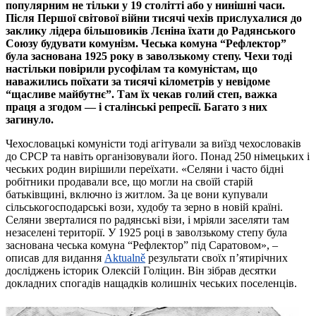
популярним не тільки у 19 столітті або у нинішні часи.
Після Першої світової війни тисячі чехів прислухалися до
заклику лідера більшовиків Лєніна їхати до Радянського
Союзу будувати комунізм. Чеська комуна “Рефлектор”
була заснована 1925 року в заволзькому степу. Чехи тоді
настільки повірили русофілам та комуністам, що
наважились поїхати за тисячі кілометрів у невідоме
“щасливе майбутнє”. Там їх чекав голий степ, важка
праця а згодом — і сталінські репресії. Багато з них
загинуло.
Чехословацькі комуністи тоді агітували за виїзд чехословаків
до СРСР та навіть організовували його. Понад 250 німецьких і
чеських родин вирішили переїхати. «Селяни і часто бідні
робітники продавали все, що могли на своїй старій
батьківщині, включно із житлом. За це вони купували
сільськогосподарські вози, худобу та зерно в новій країні.
Селяни зверталися по радянські візи, і мріяли заселяти там
незаселені території. У 1925 році в заволзькому степу була
заснована чеська комуна “Рефлектор” під Саратовом», –
описав для видання
Aktualně
результати своїх п’ятирічних
досліджень історик Олексій Голіцин. Він зібрав десятки
докладних спогадів нащадків колишніх чеських поселенців.