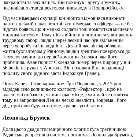
шахрайстві та махінаціях. Він покинув і другу дружину, і
несподівано став директором пивзаводу в Новоросійську.
Під час німецької окупації він нібито відмовився виконати
партизанський наказ розстріляти німецького офіцера — не без
підстав боявся, що німецькі солдати тоді помстяться місцевим
мирним жителям. Тому після війни він опинився у виправно-
трудовому таборі, звідки через деякий час був звільнений
через хворобу та інвалідність. Деякий час він заробляв на
життя бухгалтером у Рівному, звідки зрештою повернувся до
Чехословаччини до першої дружини Анежки, яка його
пробачила. Авантюрист Скленарж помер через півроку у віці
56 років на руках у Анежки. Він похований на кладовищі
поблизу свого рідного міста Їндржіхув Градец.
Онук Карела Скленаржа, поет Їржі Червенка, у 2015 році
відвідав село колишнього колгоспу «Рефлектор», щоб на
власні очі побачити, як виглядає місце, куди майже століття
тому на запрошення Леніна чеські ідеалісти, зокрема і його
дід, приїхали будувати нове, краще суспільство.
Леопольд Брумек
Доля цього двадцятисемирічного хлопця була трагічнішою.
Радянська репресивна система поглинула Леопольда Брумека,