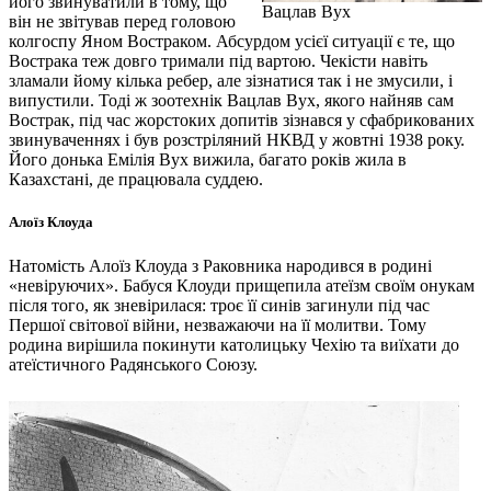
його звинуватили в тому, що
Вацлав Вух
він не звітував перед головою
колгоспу Яном Востраком. Абсурдом усієї ситуації є те, що
Вострака теж довго тримали під вартою. Чекісти навіть
зламали йому кілька ребер, але зізнатися так і не змусили, і
випустили. Тоді ж зоотехнік Вацлав Вух, якого найняв сам
Вострак, під час жорстоких допитів зізнався у сфабрикованих
звинуваченнях і був розстріляний НКВД у жовтні 1938 року.
Його донька Емілія Вух вижила, багато років жила в
Казахстані, де працювала суддею.
Алоїз Клоуда
Натомість Алоїз Клоуда з Раковника народився в родині
«невіруючих». Бабуся Клоуди прищепила атеїзм своїм онукам
після того, як зневірилася: троє її синів загинули під час
Першої світової війни, незважаючи на її молитви. Тому
родина вирішила покинути католицьку Чехію та виїхати до
атеїстичного Радянського Союзу.