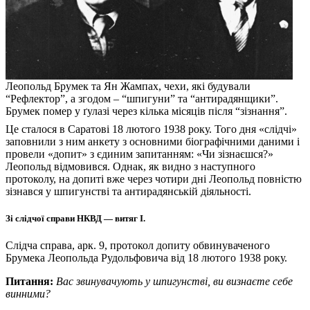
Леопольд Брумек та Ян Жампах, чехи, які будували
“Рефлектор”, а згодом – “шпигуни” та “антирадянщики”.
Брумек помер у ґулазі через кілька місяців після “зізнання”.
Це сталося в Саратові 18 лютого 1938 року. Того дня «слідчі»
заповнили з ним анкету з основними біографічними даними і
провели «допит» з єдиним запитанням: «Чи зізнаєшся?»
Леопольд відмовився. Однак, як видно з наступного
протоколу, на допиті вже через чотири дні Леопольд повністю
зізнався у шпигунстві та антирадянській діяльності.
Зі слідчої справи НКВД — витяг І.
Слідча справа, арк. 9, протокол допиту обвинуваченого
Брумека Леопольда Рудольфовича від 18 лютого 1938 року.
Питання:
Вас звинувачують у шпигунстві, ви визнаєте себе
винними?