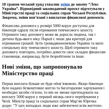
18 травня чеський уряд ухвалив
зміни
до закону “Лекс
Україна”. Відповідний законодавчий проєкт підготували у
Міністерстві праці та соціальних справ Чеської Республіки.
Зокрема,
зміни пов’язані з виплатою фінансової допомоги.
Фінансова допомога у розмірі 5000 корун доступна для
біженців одразу після отримання тимчасового захисту.
Отримати таку допомогу може як доросла людина, так і
дитина будь-якого віку. Наразі є лише два критерії для
отримання грошей: бути громадянином/кою України та мати
спеціальну візу тимчасового захисту. Щоб отримати таку
допомогу повторно, потрібно довести своє складне фінансове
становище, наприклад, бути безробітним та інше.
Нові зміни, що запропонувало
Міністерство праці
Перша виплата більше не буде обов’язковою. Якщо біженцю
було надано безкоштовне житло та багаторазове харчування і
необхідні засоби гігієни, то він не зможе претендувати на
виплату 5000 корун у перший місяць свого перебування у
Чехії. Міністр праці та соціальних справ Мар’ян Юречка
додає: “У цих випадках люди вже забезпечені всім життєво-