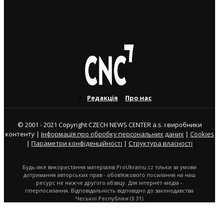
переходить на роботу до МЗС
3. 8. 2026
Редакція
Про нас
© 2001 - 2021 Copyright CZECH NEWS CENTER a.s. і виробники
контенту |
Інформація про обробку персональних даних
|
Cookies
|
Параметри конфіденційності
|
Структура власності
Будь-яке використання матеріалів ProUkrainu.cz тільки за умови
дотримання авторських прав - обов'язкового посилання на наш
ресурс не нижче другого абзацу. Для інтернет-медіа -
гіперпосилання. Відповідальність відповідно до законодавства
Чеської Республіки (§ 31)