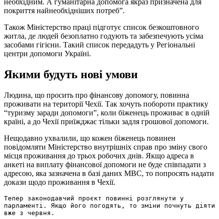
необхідним. А гуманітарна допомога якраз призначена для
покриття найнеобхідніших потреб”.
Також Міністерство праці підготує список безкоштовного
житла, де людей безоплатно годують та забезпечують усіма
засобами гігієни. Такий список передадуть у Регіональні
центри допомоги Україні.
Якими будуть нові умови
Людина, що просить про фінансову допомогу, повинна
проживати на території Чехії. Так хочуть побороти практику
“туризму заради допомоги”, коли біженець проживає в одній
країні, а до Чехії приїжджає тільки задля грошової допомоги.
Нещодавно ухвалили, що кожен біженець повинен
повідомляти Міністерство внутрішніх справ про зміну свого
місця проживання до трьох робочих днів. Якщо адреса в
анкеті на виплату фінансової допомоги не буде співпадати з
адресою, яка зазначена в базі даних МВС, то попросять надати
докази щодо проживання в Чехії.
Тепер законодавчий проєкт повинні розглянути у 
парламенті. Якщо його погодять, то зміни почнуть діяти 
вже з червня.