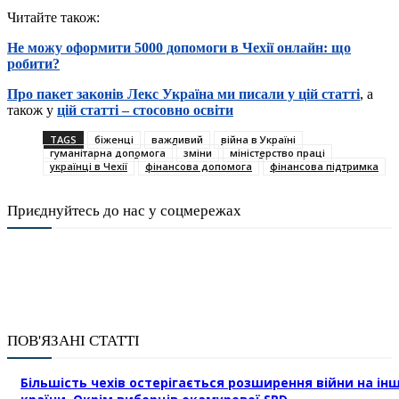
Читайте також:
Не можу оформити 5000 допомоги в Чехії онлайн: що
робити?
Про пакет законів Лекс Україна ми писали у цій статті
, а
також у
цій статті – стосовно освіти
TAGS
біженці
важливий
війна в Україні
гуманітарна допомога
зміни
міністерство праці
українці в Чехії
фінансова допомога
фінансова підтримка
Приєднуйтесь до нас у соцмережах
ПОВ'ЯЗАНІ СТАТТІ
Більшість чехів остерігається розширення війни на інш