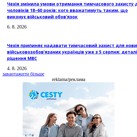
Чехія змінила умови отримання тимчасового захисту 
чоловіків 18–60 років: кого вважатимуть таким, що
виконує військовий обов’язок
6. 8. 2026
Чехія припиняє надавати тимчасовий захист для нови
військовозобов’язаних українців уже з 5 серпня: деталі
рішення МВС
4. 8. 2026
завантажити більше
reklama/реклама