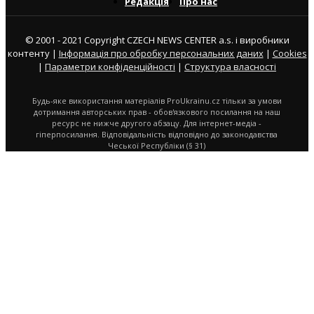
Редакція
Про нас
© 2001 - 2021 Copyright CZECH NEWS CENTER a.s. і виробники
контенту |
Інформація про обробку персональних даних
|
Cookies
|
Параметри конфіденційності
|
Структура власності
Будь-яке використання матеріалів ProUkrainu.cz тільки за умови
дотримання авторських прав - обов'язкового посилання на наш
ресурс не нижче другого абзацу. Для інтернет-медіа -
гіперпосилання. Відповідальність відповідно до законодавства
Чеської Республіки (§ 31)