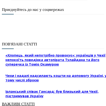
Приєднуйтесь до нас у соцмережах
ПОВ'ЯЗАНІ СТАТТІ
«Хлопець, який непотрібно провокує»: українців у Чехії
непокоїть поведінка автопірата Тулайдана та його
суперечка із Томіо Окамурою
Чехи і надалі надсилають кошти на допомогу Україні, 
тому числі зброєю
Ірланський співак Гансард: був близький для Чехії,
підтримував Україну
ВАЖЛИВІ СТАТТІ