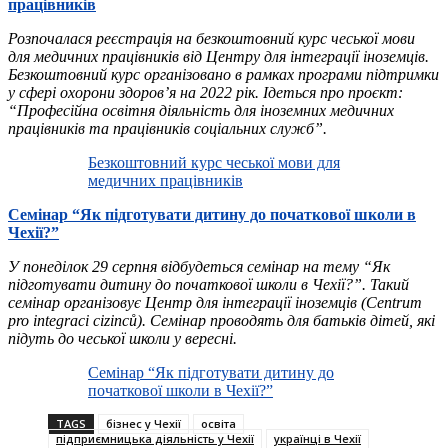
працівників
Розпочалася реєстрація на безкоштовний курс чеської мови
для медичних працівників від Центру для інтеграції іноземців.
Безкоштовний курс організовано в рамках програми підтримки
у сфері охорони здоров’я на 2022 рік. Ідеться про проєкт:
“Професійна освітня діяльність для іноземних медичних
працівників та працівників соціальних служб”.
Безкоштовний курс чеської мови для
медичних працівників
Семінар “Як підготувати дитину до початкової школи в
Чехії?”
У понеділок 29 серпня відбудеться семінар на тему “Як
підготувати дитину до початкової школи в Чехії?”. Такий
семінар організовує Центр для інтеграції іноземців (Centrum
pro integraci cizinců). Семінар проводять для батьків дітей, які
підуть до чеської школи у вересні.
Семінар “Як підготувати дитину до
початкової школи в Чехії?”
TAGS
бізнес у Чехії
освіта
підприємницька діяльність у Чехії
українці в Чехії