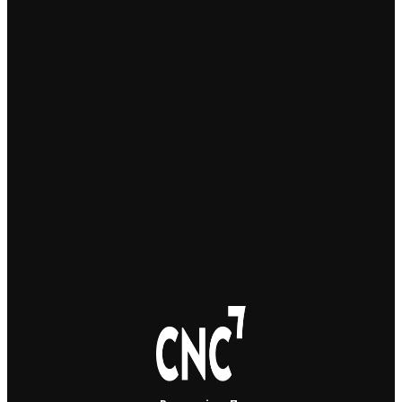
Українець приїхав забрати майже 600 тисяч крон у
жертви шахраїв. Поліція затримала його під час
передачі грошей
3. 8. 2026
Юні українські футболісти супроводили на поле
гравців “Спарти Прага”
3. 8. 2026
У Брно відбудеться фестиваль чесько-української
дружби Brno Buď Láska: концерти, театр, кіно та
ярмарок
31. 7. 2026