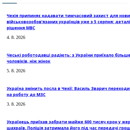
Чехія припиняє надавати тимчасовий захист для нови
військовозобов’язаних українців уже з 5 серпня: деталі
рішення МВС
4. 8. 2026
Чеські роботодавці радіють: з України приїхало більш
чоловіків, ніж жінок
5. 8. 2026
Україна змінить посла в Чехії: Василь Зварич переход
на роботу до МЗС
3. 8. 2026
Українець приїхав забрати майже 600 тисяч крон у же
шахраїв. Поліція затримала його під час передачі гро