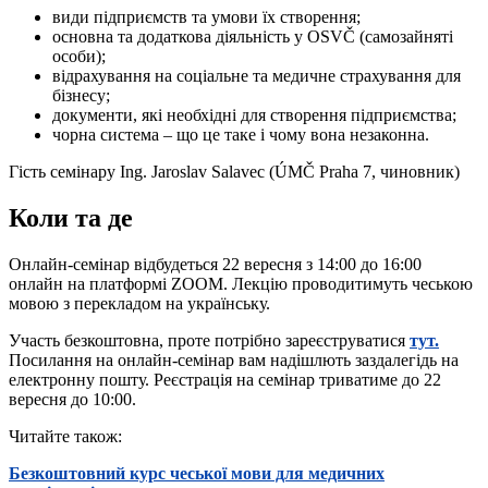
види підприємств та умови їх створення;
основна та додаткова діяльність у OSVČ (самозайняті
особи);
відрахування на соціальне та медичне страхування для
бізнесу;
документи, які необхідні для створення підприємства;
чорна система – що це таке і чому вона незаконна.
Гість семінару Ing. Jaroslav Salavec (ÚMČ Praha 7, чиновник)
Коли та де
Онлайн-семінар відбудеться 22 вересня з 14:00 до 16:00
онлайн на платформі ZOOM. Лекцію проводитимуть чеською
мовою з перекладом на українську.
Участь безкоштовна, проте потрібно зареєструватися
тут.
Посилання на онлайн-семінар вам надішлють заздалегідь на
електронну пошту. Реєстрація на семінар триватиме до 22
вересня до 10:00.
Читайте також:
Безкоштовний курс чеської мови для медичних