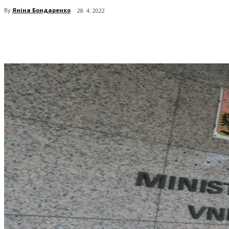
By
Яніна Бондаренко
28. 4. 2022
поділіться