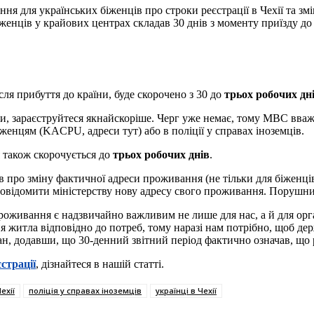
 для українських біженців про строки реєстрації в Чехії та змі
біженців у крайових центрах складав 30 днів з моменту приїзду до
сля прибуття до країни, буде скорочено з 30 до
трьох робочих дн
, зараєструйтеся якнайскоріше. Черг уже немає, тому МВС вважає
женцям (KACPU, адреси тут) або в поліції у справах іноземців.
 також скорочується до
трьох робочих днів
.
 про зміну фактичної адреси проживання (не тільки для біженці
об повідомити міністерству нову адресу свого проживання. Порушн
роживання є надзвичайно важливим не лише для нас, а й для орга
итла відповідно до потреб, тому наразі нам потрібно, щоб держ
н, додавши, що 30-денний звітний період фактично означав, що ре
єстрації
, дізнайтеся в нашій статті.
ехії
поліція у справах іноземців
українці в Чехії