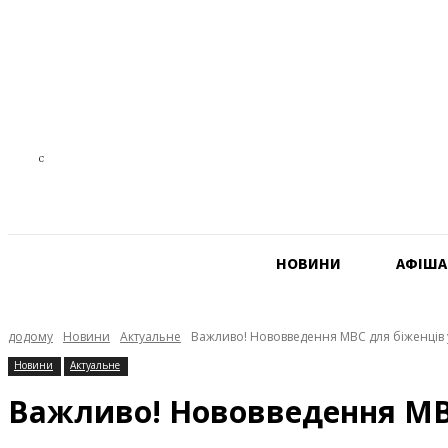
22.6
C
Czech Republic
НОВИНИ
АФIША
додому
Новини
Актуальне
Важливо! Нововведення МВС для біженців у 
Новини
Актуальне
Важливо! Нововведення МВС 