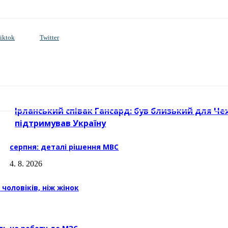
iktok
Twitter
Ірланський співак Гансард: був близький для Чех
підтримував Україну
серпня: деталі рішення МВС
4. 8. 2026
чоловіків, ніж жінок