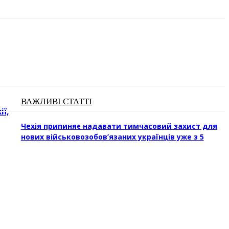
ВАЖЛИВІ СТАТТІ
ії,
Чехія припиняє надавати тимчасовий захист для
нових військовозобов’язаних українців уже з 5