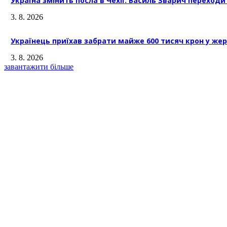
Україна змінить посла в Чехії: Василь Зварич переходи
3. 8. 2026
Українець приїхав забрати майже 600 тисяч крон у жер
3. 8. 2026
завантажити більше