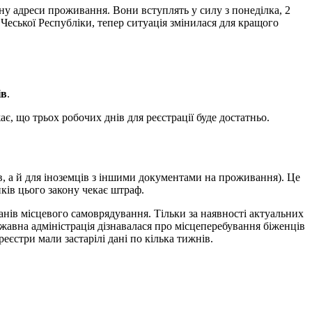
ну адреси проживання. Вони вступлять у силу з понеділка, 2
 Чеської Республіки, тепер ситуація змінилася для кращого
ів
.
, що трьох робочих днів для реєстрації буде достатньо.
в, а й для іноземців з іншими документами на проживання). Це
иків цього закону чекає штраф.
нів місцевого самоврядування. Тільки за наявності актуальних
авна адміністрація дізнавалася про місцеперебування біженців
єстри мали застарілі дані по кілька тижнів.