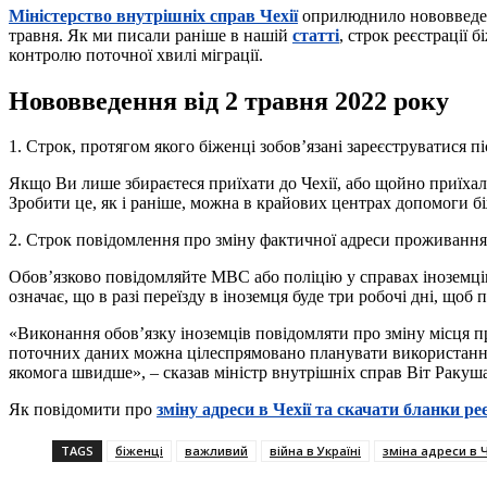
Міністерство внутрішніх справ Чехії
оприлюднило нововведення
травня. Як ми писали раніше в нашій
статті
, строк реєстрації 
контролю поточної хвилі міграції.
Нововведення від 2 травня 2022 року
1. Строк, протягом якого біженці зобов’язані зареєструватися пі
Якщо Ви лише збираєтеся приїхати до Чехії, або щойно приїхали
Зробити це, як і раніше, можна в крайових центрах допомоги бі
2. Строк повідомлення про зміну фактичної адреси проживання
Обов’язково повідомляйте МВС або поліцію у справах іноземців
означає, що в разі переїзду в іноземця буде три робочі дні, щ
«Виконання обов’язку іноземців повідомляти про зміну місця п
поточних даних можна цілеспрямовано планувати використання ж
якомога швидше», – сказав міністр внутрішніх справ Віт Ракуша
Як повідомити про
зміну адреси в Чехії та скачати бланки ре
TAGS
біженці
важливий
війна в Україні
зміна адреси в Ч