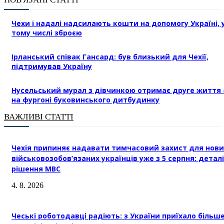
Чехи і надалі надсилають кошти на допомогу Україні, 
тому числі зброєю
Ірланський співак Гансард: був близький для Чехії,
підтримував Україну
Нусельський мурал з дівчинкою отримає друге життя 
на фургоні буковинського дитбудинку
ВАЖЛИВІ СТАТТІ
Чехія припиняє надавати тимчасовий захист для нови
військовозобов’язаних українців уже з 5 серпня: деталі
рішення МВС
4. 8. 2026
Чеські роботодавці радіють: з України приїхало більш