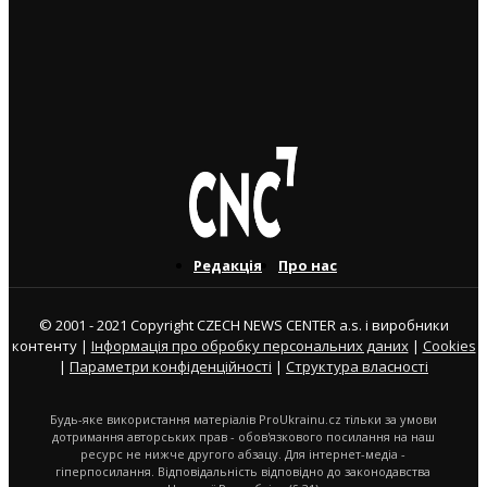
У Брно відбудеться фестиваль чесько-української
дружби Brno Buď Láska: концерти, театр, кіно та
ярмарок
31. 7. 2026
Редакція
Про нас
© 2001 - 2021 Copyright CZECH NEWS CENTER a.s. і виробники
контенту |
Інформація про обробку персональних даних
|
Cookies
|
Параметри конфіденційності
|
Структура власності
Будь-яке використання матеріалів ProUkrainu.cz тільки за умови
дотримання авторських прав - обов'язкового посилання на наш
ресурс не нижче другого абзацу. Для інтернет-медіа -
гіперпосилання. Відповідальність відповідно до законодавства