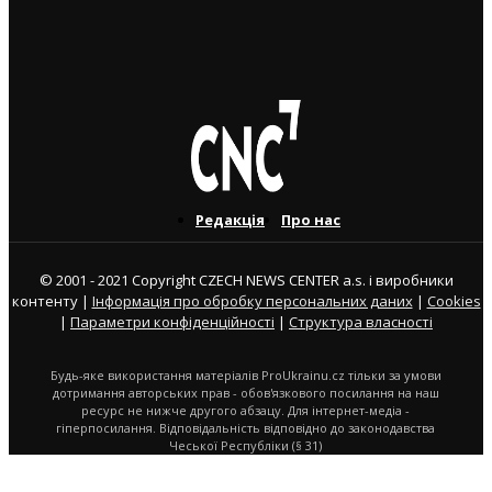
створити?
23. 1. 2025
Редакція
Про нас
© 2001 - 2021 Copyright CZECH NEWS CENTER a.s. і виробники
контенту |
Інформація про обробку персональних даних
|
Cookies
|
Параметри конфіденційності
|
Структура власності
Будь-яке використання матеріалів ProUkrainu.cz тільки за умови
дотримання авторських прав - обов'язкового посилання на наш
ресурс не нижче другого абзацу. Для інтернет-медіа -
гіперпосилання. Відповідальність відповідно до законодавства
Чеської Республіки (§ 31)