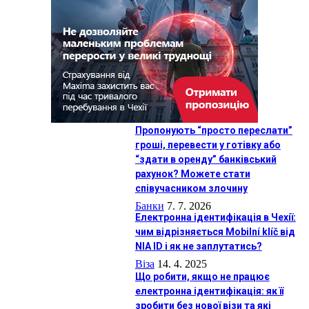
Пропонують “просто переслати”
гроші, перевести у готівку або
“здати в оренду” банківський
рахунок? Можете стати
співучасником злочину
Банки
7. 7. 2026
Електронна ідентифікація в Чехії:
чим відрізняється Mobilní klíč від
NIA ID і як не заплутатись?
Віза
14. 4. 2025
Що робити, якщо не працює
електронна ідентифікація: як її
зробити без нової візи та які