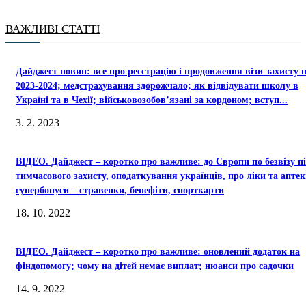
ВАЖЛИВІ СТАТТІ
Дайджест новин: все про реєстрацію і продовження візи захисту 
2023-2024; медстрахування здорожчало; як відвідувати школу в
Україні та в Чехії; військовозобов’язані за кордоном; вступ...
3. 2. 2023
ВІДЕО. Дайджест – коротко про важливе: до Європи по безвізу п
тимчасового захисту, оподаткування українців, про ліки та аптек
супербонуси – стравенки, бенефіти, спорткарти
18. 10. 2022
ВІДЕО. Дайджест – коротко про важливе: оновлений додаток на
фіндопомогу; чому на дітей немає виплат; нюанси про садочки
14. 9. 2022