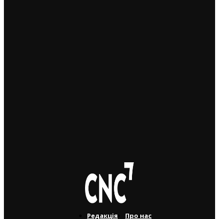
ВІДЕО. Дайджест – коротко про важливе: оновлений
додаток на фіндопомогу; чому на дітей немає
виплат; нюанси про садочки
14. 9. 2022
ВІДЕО. Дайджест – коротко про важливе: гаряча лінія
для українців, безкоштовна чеська, усиновлення
дітей, де зробити паспорт та інше
9. 9. 2022
ВІДЕО. Дайджест останніх новин від ProUkraїnu.
Коротко про важливе за тиждень 7 – 13 серпня
12. 8. 2022
Редакція
Про нас