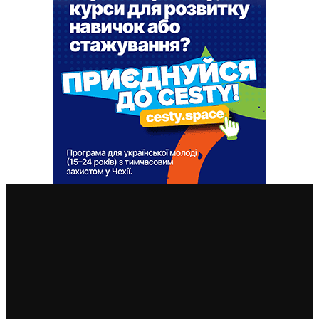
ВАЖЛИВІ СТАТТІ
ВІДЕО. Дайджест – коротко про важливе: до Європи
по безвізу після тимчасового захисту, оподаткування
українців, про ліки та аптеки, супербонуси –
стравенки, бенефіти, спорткарти
18. 10. 2022