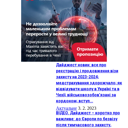
Дайджест новин: все про
реєстрацію і продовження візи
захисту на 2023-2024;
медстрахування здорожчало; як
відвідувати школу в Україні та в
Чехії; військовозобов’язані за
кордоном; вступ...
Актуальне
3. 2. 2023
ВІДЕО. Дайджест – коротко про
важливе: до Європи по безвізу
після тимчасового захисту,