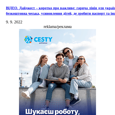
ВІДЕО. Дайджест – коротко про важливе: гаряча лінія для україн
безкоштовна чеська, усиновлення дітей, де зробити паспорт та ін
9. 9. 2022
reklama/реклама