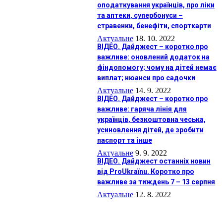
оподаткування українців, про ліки
та аптеки, супербонуси –
стравенки, бенефіти, спорткарти
Актуальне
18. 10. 2022
ВІДЕО. Дайджест – коротко про
важливе: оновлений додаток на
фіндопомогу; чому на дітей немає
виплат; нюанси про садочки
Актуальне
14. 9. 2022
ВІДЕО. Дайджест – коротко про
важливе: гаряча лінія для
українців, безкоштовна чеська,
усиновлення дітей, де зробити
паспорт та інше
Актуальне
9. 9. 2022
ВІДЕО. Дайджест останніх новин
від ProUkraїnu. Коротко про
важливе за тиждень 7 – 13 серпня
Актуальне
12. 8. 2022