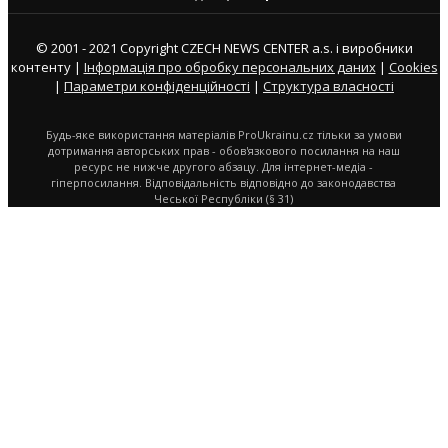
© 2001 - 2021 Copyright CZECH NEWS CENTER a.s. і виробники
контенту |
Інформація про обробку персональних даних
|
Cookies
|
Параметри конфіденційності
|
Структура власності
Будь-яке використання матеріалів ProUkrainu.cz тільки за умови
дотримання авторських прав - обов'язкового посилання на наш
ресурс не нижче другого абзацу. Для інтернет-медіа -
гіперпосилання. Відповідальність відповідно до законодавства
Чеської Республіки (§ 31)