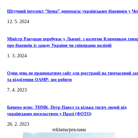
Штучний інтелект “Ірена” допомагає українським біженцям у Чех
12. 5. 2024
Міністр Ракушан перебуває у Львові: з колегою Клименком гово
про біженців із заходу України чи співпрацю поліцій
1. 3. 2024
Один день не працюватиме сайт для реєстрації на тимчасовий за
та відділення OAMP: що робити
7. 4. 2023
Бачимо ясно: ТНМК, Петр Павел та кілька тисяч людей під
українським посольством у Празі (ФОТО)
26. 2. 2023
reklama/реклама