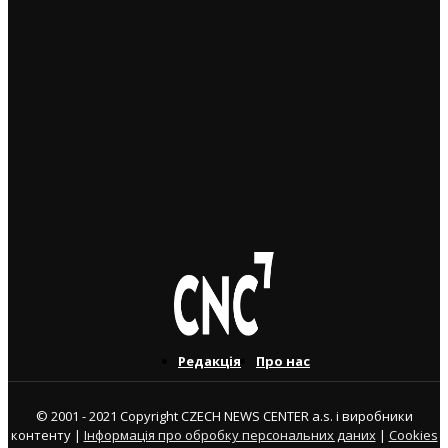
26. 2. 2023
Чехія полегшить працевлаштування
висококваліфікованих іноземців — власників “синіх
карт”
9. 2. 2023
Чергові зміни до Lex Ukrajina: кориґування допомоги
біженцям обговорюється у чеському парламенті
7. 2. 2023
Редакція
Про нас
© 2001 - 2021 Copyright CZECH NEWS CENTER a.s. і виробники
контенту |
Інформація про обробку персональних даних
|
Cookies