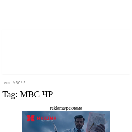
теги
МВС ЧР
Tag:
МВС ЧР
reklama/реклама