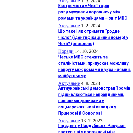
Актуальне
1. 3. 2024
Екстремісти у Чехії торік
роздмухували ворожнечу між
ромами та українцями – звіт МВС
Актуальне
1. 2. 2024
Що таке і як отримати “родне
чісло” (ідентифікаційний номер) у
Чехії? (оновлено)
Поради
14. 10. 2024
Чеське МВС стежить за
сталіністами, припускає можливу
напругу між ромами й українцями в
майбутньому
Актуальне
4. 8. 2023
Антиукраїнські демонстрації ромів
підживлюються неправдивими,
панічними дописами у
соцмережах: нові випадки у
Пршерові й Соколові
Актуальне
13. 7. 2023
Інцидент у Пардубицях: Ракушан
застеріг від ворожнечі між