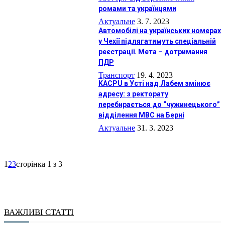
ромами та українцями
Актуальне
3. 7. 2023
Автомобілі на українських номерах
у Чехії підлягатимуть спеціальній
реєстрації. Мета – дотримання
ПДР
Транспорт
19. 4. 2023
KACPU в Усті над Лабем змінює
адресу: з ректорату
перебирається до “чужинецького”
відділення МВС на Берні
Актуальне
31. 3. 2023
1
2
3
сторінка 1 з 3
ВАЖЛИВІ СТАТТІ