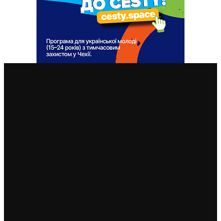
ВАЖЛИВІ СТАТТІ
Міністр Ракушан перебуває у Львові: з колегою
Клименком говорив про біженців із заходу України чи
співпрацю поліцій
1. 3. 2024
Один день не працюватиме сайт для реєстрації на
тимчасовий захист та відділення OAMP: що робити
7. 4. 2023
Бачимо ясно: ТНМК, Петр Павел та кілька тисяч
людей під українським посольством у Празі (ФОТО)