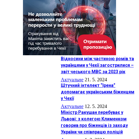
Відносини між частиною ромів та
українцями у Чехії загострилися –
звіт чеського МВС за 2023 рік
Актуальне
21. 5. 2024
Штучний інтелект “Ірена”
допомагає українським біженцям
у Чехії
Актуальне
12. 5. 2024
Міністр Ракушан перебуває у
Львові: з колегою Клименком
говорив про біженців із заходу
України чи співпрацю поліцій