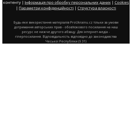
контенту |
Інформація про обробку персональних даних
|
Cookies
|
Параметри конфіденційності
|
Структура власності
Будь-яке використання матеріалів ProUkrainu.cz тільки за умови
дотримання авторських прав - обов'язкового посилання на наш
ресурс не нижче другого абзацу. Для інтернет-медіа -
гіперпосилання. Відповідальність відповідно до законодавства
Чеської Республіки (§ 31)