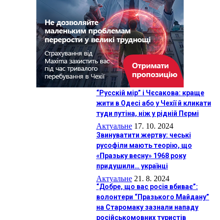
“Русскій мір” і Чєсакова: краще
жити в Одесі або у Чехії й кликати
туди путіна, ніж у рідній Пєрмі
Актуальне
17. 10. 2024
Звинуватити жертву: чеські
русофіли мають теорію, що
«Празьку весну» 1968 року
придушили… українці
Актуальне
21. 8. 2024
“Добре, що вас росія вбиває”:
волонтери “Празького Майдану”
на Старомаку зазнали нападу
російськомовних туристів