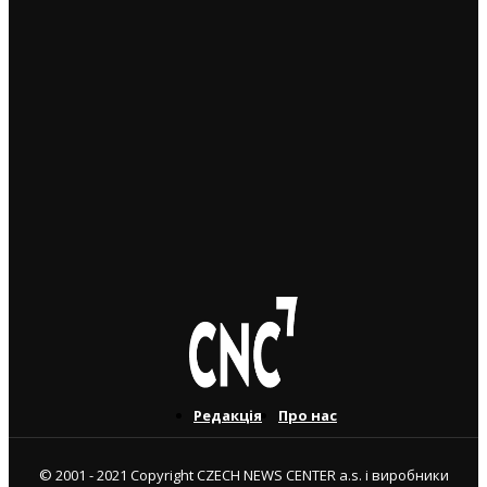
Афанасьєв, який певний час проживав і у Празі
22. 12. 2022
17 листопада: мітинги за демократію й Україну та
“похід байдужих” до Чеського Телебачення
18. 11. 2022
ТЕРМІНОВО: Прем’єр Петр Фіала заявив про можливу
російську ескалацію через удари по території Польщі
16. 11. 2022
Редакція
Про нас
© 2001 - 2021 Copyright CZECH NEWS CENTER a.s. і виробники