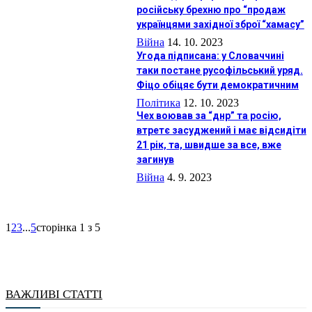
російську брехню про “продаж
українцями західної зброї “хамасу”
Війна
14. 10. 2023
Угода підписана: у Словаччині
таки постане русофільський уряд.
Фіцо обіцяє бути демократичним
Політика
12. 10. 2023
Чех воював за “днр” та росію,
втретє засуджений і має відсидіти
21 рік, та, швидше за все, вже
загинув
Війна
4. 9. 2023
1
2
3
...
5
сторінка 1 з 5
ВАЖЛИВІ СТАТТІ