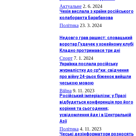
Актуальне
2. 6. 2024
Чехія вислала з країни російського
колаборанта Барабанова
Політика
23. 3. 2024
Недовго грав рашист: словацький
воротар Гудачек у хокейному клубі
Кладно протримався три дні
Спорт
7. 1. 2024
Українка послала російську
журналістку до ср*ки: свідчення
про війну 24-рьох біженок вийшли
чеською мовою
Війна
9. 11. 2023
Російський імперіалізм: у Празі
відбудеться конференція про його
коріння та сьогодення;
усвідомлення йде і в Центральній
Азії
Політика
4. 11. 2023
Чеські дезінформатори розносять