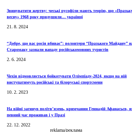
Звинуватити жертву: чеські русофіли мають теорію, що «Празьк
весну» 1968 року придушили… українці
21. 8. 2024
“Добре, що вас росія вбиває”: волонтери “Празького Майдану” н
Старомаку зазнали нападу російськомовних туристів
2. 6. 2024
Чехія відмовляється бойкотувати Олімпіаду-2024, якщо на ній
виступатимуть російські та білоруські спортсмени
10. 2. 2023
На війні загинув політв’язень, кримчанин Геннадій Афанасьєв, 
певний час проживав і у Празі
22. 12. 2022
reklama/реклама