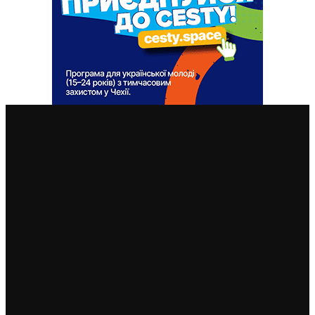
ВАЖЛИВІ СТАТТІ
“Добре, що вас росія вбиває”: волонтери “Празького
Майдану” на Старомаку зазнали нападу
російськомовних туристів
2. 6. 2024
Чехія відмовляється бойкотувати Олімпіаду-2024,
якщо на ній виступатимуть російські та білоруські
спортсмени
10. 2. 2023
На війні загинув політв’язень, кримчанин Геннадій