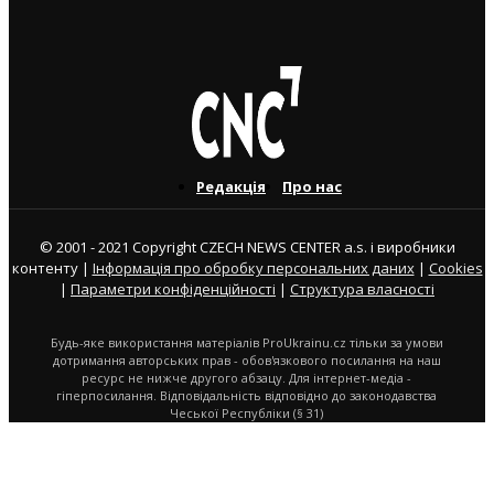
8. 2. 2024
Редакція
Про нас
© 2001 - 2021 Copyright CZECH NEWS CENTER a.s. і виробники
контенту |
Інформація про обробку персональних даних
|
Cookies
|
Параметри конфіденційності
|
Структура власності
Будь-яке використання матеріалів ProUkrainu.cz тільки за умови
дотримання авторських прав - обов'язкового посилання на наш
ресурс не нижче другого абзацу. Для інтернет-медіа -
гіперпосилання. Відповідальність відповідно до законодавства
Чеської Республіки (§ 31)