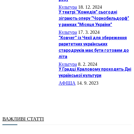
Культура
18. 12. 2024
У театрі “Комедія” сьогодні
зіграють оперу “Чорнобильдорф”
у рамках “Місяця України”
Культура
17. 3. 2024
“Ковчег” із Чехії для збереження
раритетних українських
стародруків має бути готовим до
літа
Культура
8. 2. 2024
У Градці Краловому проходять Дні
української культури
АФIША
14. 9. 2023
ВАЖЛИВІ СТАТТІ