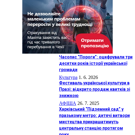
Часопис “Пороги”: оцифрували три
десятки років історії української
громади
Культура
1. 6. 2026
Фестиваль української культури в
Празі: відкрито продаж квитків зі
знижкою
АФIША
26. 7. 2025
Харківський “Підземний сад” у
празькому метро: дитячі витвори
мистецтва прикрашатимуть
центральну станцію протягом
року