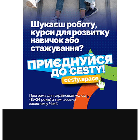
ВАЖЛИВІ СТАТТІ
“Ковчег” із Чехії для збереження раритетних
українських стародруків має бути готовим до літа