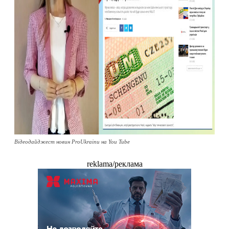
Відеодайджест новин ProUkrainu на You Tube
reklama/реклама