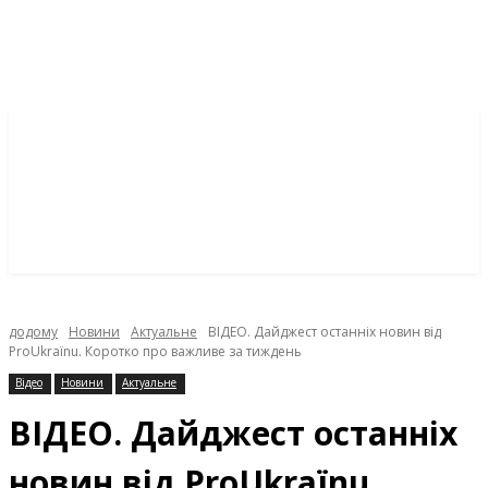
додому
Новини
Актуальне
ВІДЕО. Дайджест останніх новин від
ProUkraїnu. Коротко про важливе за тиждень
Відео
Новини
Актуальне
ВІДЕО. Дайджест останніх
новин від ProUkraїnu.