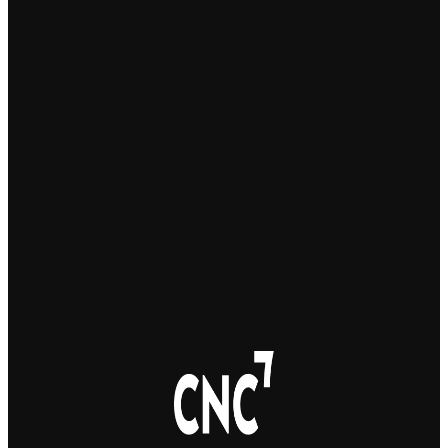
5. 8. 2026
Україна змінить посла в Чехії: Василь Зварич
переходить на роботу до МЗС
3. 8. 2026
Українець приїхав забрати майже 600 тисяч крон у
жертви шахраїв. Поліція затримала його під час
передачі грошей
3. 8. 2026
Юні українські футболісти супроводили на поле
гравців “Спарти Прага”
3. 8. 2026