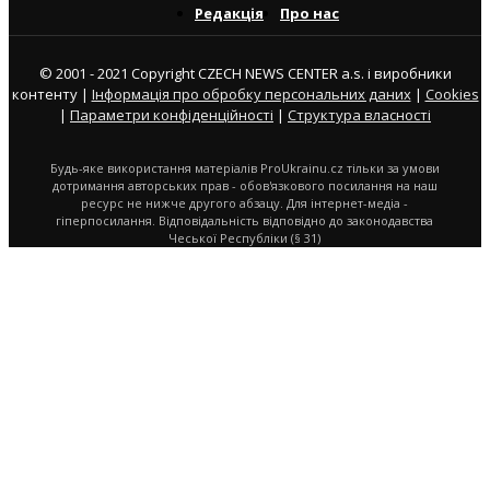
Редакція
Про нас
© 2001 - 2021 Copyright CZECH NEWS CENTER a.s. і виробники
контенту |
Інформація про обробку персональних даних
|
Cookies
|
Параметри конфіденційності
|
Структура власності
Будь-яке використання матеріалів ProUkrainu.cz тільки за умови
дотримання авторських прав - обов'язкового посилання на наш
ресурс не нижче другого абзацу. Для інтернет-медіа -
гіперпосилання. Відповідальність відповідно до законодавства
Чеської Республіки (§ 31)