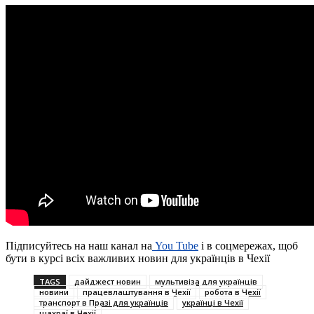
Підписуйтесь на наш канал на
You Tube
і в соцмережах, щоб
бути в курсі всіх важливих новин для українців в Чехії
TAGS
дайджест новин
мультивіза для українців
новини
працевлаштування в Чехії
робота в Чехії
транспорт в Празі для українців
українці в Чехії
шахраї в Чехії