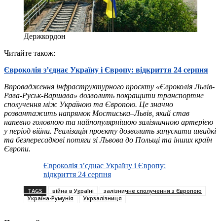
Держкордон
Читайте також:
Євроколія з’єднає Україну і Європу: відкриття 24 серпня
Впровадження інфраструктурного проєкту «Євроколія Львів-
Рава-Руськ-Варшава» дозволить покращити транспортне
сполучення між Україною та Європою. Це значно
розвантажить напрямок Мостиська–Львів, який став
напевно головною та найпопулярнішою залізничною артерією
у період війни. Реалізація проєкту дозволить запускати швидкі
та безпересадкові потяги зі Львова до Польщі та інших країн
Європи.
Євроколія з’єднає Україну і Європу:
відкриття 24 серпня
TAGS
війна в Україні
залізничне сполучення з Європою
Україна-Румунія
Укрзалізниця