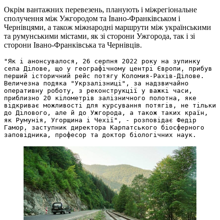
Окрім вантажних перевезень, планують і міжрегіональне
сполучення між Ужгородом та Івано-Франківськом і
Чернівцями, а також міжнародні маршрути між українськими
та румунськими містами, як зі сторони Ужгорода, так і зі
сторони Івано-Франківська та Чернівців.
"Як і анонсувалося, 26 серпня 2022 року на зупинку 
села Ділове, що у географічному центрі Європи, прибув 
перший історичний рейс потягу Коломия-Рахів-Ділове. 
Величезна подяка "Укрзалізниці", за надзвичайно 
оперативну роботу, з реконструкції у важкі часи, 
приблизно 20 кілометрів залізничного полотна, яке 
відкриває можливості для курсування потягів, не тільки 
до Ділового, але й до Ужгорода, а також таких країн, 
як Румунія, Угорщина і Чехії", - розповідає Федір 
Гамор, заступник директора Карпатського біосферного 
заповідника, професор та доктор біологічних наук.