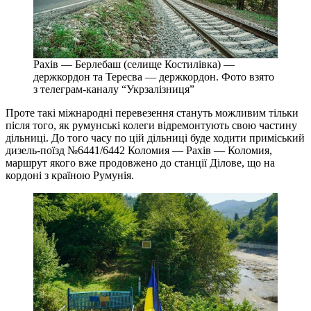
Рахів — Берлебаш (селище Костилівка) —
держкордон та Тересва — держкордон. Фото взято
з телеграм-каналу “Укрзалізниця”
Проте такі міжнародні перевезення стануть можливим тільки
після того, як румунські колеги відремонтують свою частину
дільниці. До того часу по цій дільниці буде ходити приміський
дизель-поїзд №6441/6442 Коломия — Рахів — Коломия,
маршрут якого вже продовжено до станції Ділове, що на
кордоні з країною Румунія.