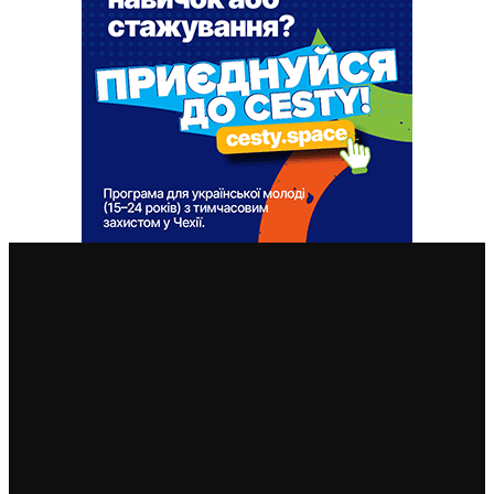
ВАЖЛИВІ СТАТТІ
Чехія припиняє надавати тимчасовий захист для
нових військовозобов’язаних українців уже з 5
серпня: деталі рішення МВС
4. 8. 2026
Чеські роботодавці радіють: з України приїхало
більше чоловіків, ніж жінок