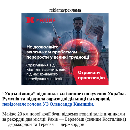
reklama/реклама
“Укрзалізниця” відновила залізничне сполучення Україна-
Румунія та відкрила одразу дві дільниці на кордоні,
повідомляє голова УЗ Олександр Камишін.
Майже 20 км нової колії були відремонтовані залізничниками
за рекордні два місяці: Рахів — Берлебаш (селище Костилівка)
— держкордон та Тересва — держкордон.