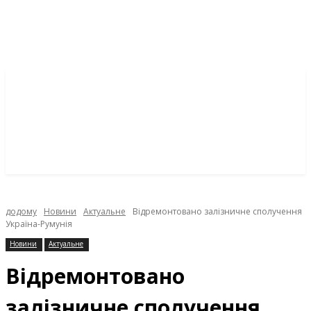
додому
Новини
Актуальне
Відремонтовано залізничне сполучення
Україна-Румунія
Новини
Актуальне
Відремонтовано
залізничне сполучення