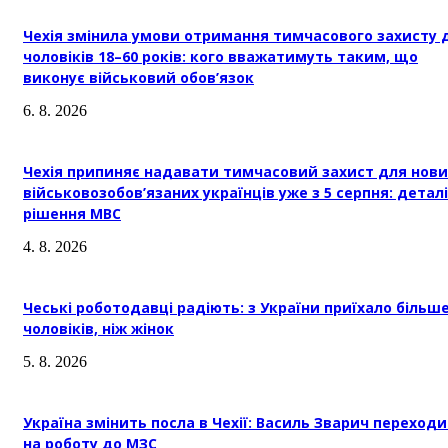
Чехія змінила умови отримання тимчасового захисту 
чоловіків 18–60 років: кого вважатимуть таким, що
виконує військовий обов’язок
6. 8. 2026
Чехія припиняє надавати тимчасовий захист для нови
військовозобов’язаних українців уже з 5 серпня: деталі
рішення МВС
4. 8. 2026
Чеські роботодавці радіють: з України приїхало більш
чоловіків, ніж жінок
5. 8. 2026
Україна змінить посла в Чехії: Василь Зварич переход
на роботу до МЗС