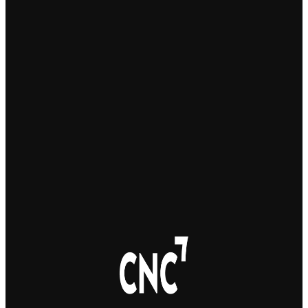
5. 8. 2026
Україна змінить посла в Чехії: Василь Зварич
переходить на роботу до МЗС
3. 8. 2026
Українець приїхав забрати майже 600 тисяч крон у
жертви шахраїв. Поліція затримала його під час
передачі грошей
3. 8. 2026
Юні українські футболісти супроводили на поле
гравців “Спарти Прага”
3. 8. 2026