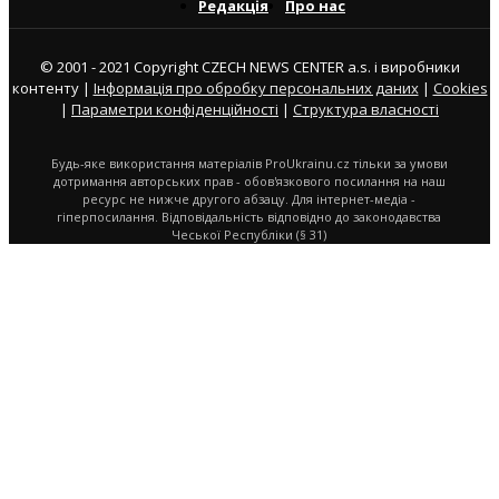
Редакція
Про нас
© 2001 - 2021 Copyright CZECH NEWS CENTER a.s. і виробники
контенту |
Інформація про обробку персональних даних
|
Cookies
|
Параметри конфіденційності
|
Структура власності
Будь-яке використання матеріалів ProUkrainu.cz тільки за умови
дотримання авторських прав - обов'язкового посилання на наш
ресурс не нижче другого абзацу. Для інтернет-медіа -
гіперпосилання. Відповідальність відповідно до законодавства
Чеської Республіки (§ 31)