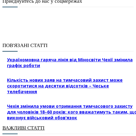
Приєднуйтесь до нас у соцмережах
ПОВ'ЯЗАНІ СТАТТІ
Україномовна гаряча лінія від Міносвіти Чехії змінила
графік роботи
Кількість нових заяв на тимчасовий захист може
скоротитися на десятки відсотків – Чеське
телебачення
Чехія змінила умови отримання тимчасового захисту
для чоловіків 18–60 років: кого вважатимуть таким, щ
виконує військовий обов’язок
ВАЖЛИВІ СТАТТІ