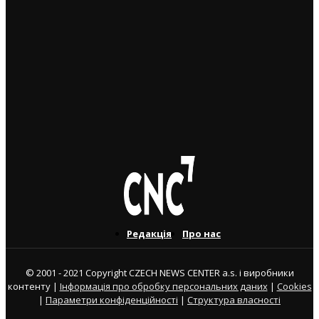
Чеські роботодавці радіють: з України приїхало
більше чоловіків, ніж жінок
5. 8. 2026
Україна змінить посла в Чехії: Василь Зварич
переходить на роботу до МЗС
3. 8. 2026
Редакція
Про нас
© 2001 - 2021 Copyright CZECH NEWS CENTER a.s. і виробники
контенту |
Інформація про обробку персональних даних
|
Cookies
|
Параметри конфіденційності
|
Структура власності