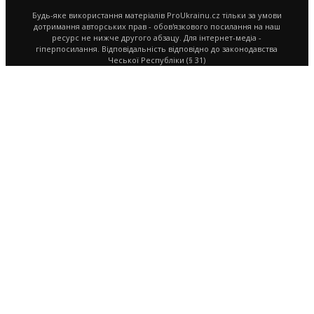
Будь-яке використання матеріалів ProUkrainu.cz тільки за умови
дотримання авторських прав - обов'язкового посилання на наш
ресурс не нижче другого абзацу. Для інтернет-медіа -
гіперпосилання. Відповідальність відповідно до законодавства
Чеської Республіки (§ 31)