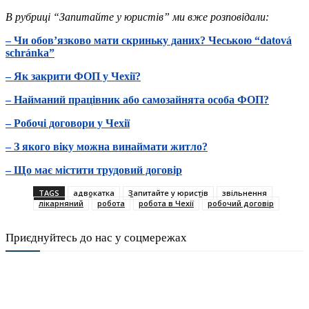
В рубриці “Запитайте у юристів” ми вже розповідали:
– Чи обовʼязково мати скриньку даних? Чеською “datová
schránka”
– Як закрити ФОП у Чехії?
– Найманий працівник або самозайнята особа ФОП?
– Робочі договори у Чехії
– З якого віку можна винаймати житло?
– Що має містити трудовий договір
TAGS
адвокатка
Запитайте у юристів
звільнення
лікарняний
робота
робота в Чехії
робочий договір
Приєднуйтесь до нас у соцмережах