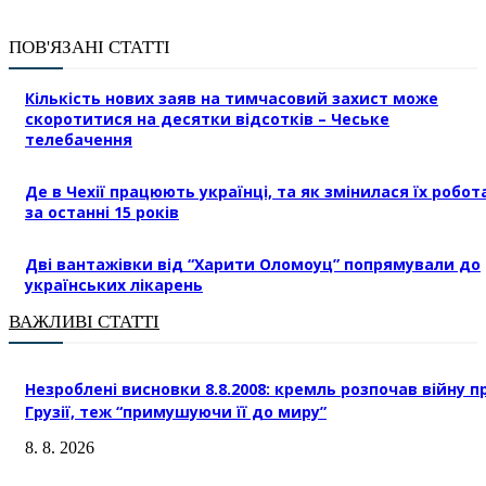
ПОВ'ЯЗАНІ СТАТТІ
Кількість нових заяв на тимчасовий захист може
скоротитися на десятки відсотків – Чеське
телебачення
Де в Чехії працюють українці, та як змінилася їх робот
за останні 15 років
Дві вантажівки від “Харити Оломоуц” попрямували до
українських лікарень
ВАЖЛИВІ СТАТТІ
Незроблені висновки 8.8.2008: кремль розпочав війну п
Грузії, теж “примушуючи її до миру”
8. 8. 2026