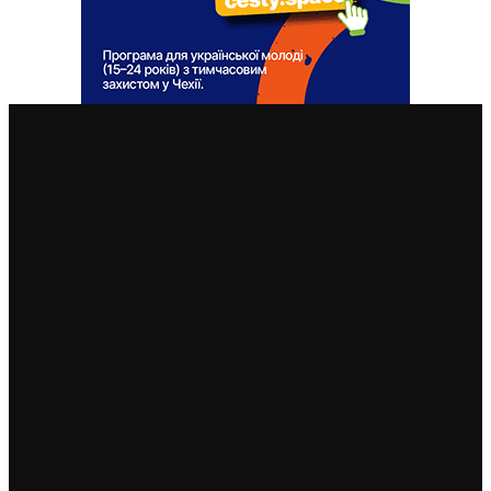
ВАЖЛИВІ СТАТТІ
У Чехії 12 серпня буде найбільше сонячне затемнення
за останні 27 років: де його побачити
7. 8. 2026
Чехія змінила умови отримання тимчасового захисту
для чоловіків 18–60 років: кого вважатимуть таким,
що виконує військовий обов’язок
6. 8. 2026
Чехія припиняє надавати тимчасовий захист для
нових військовозобов’язаних українців уже з 5
серпня: деталі рішення МВС
4. 8. 2026