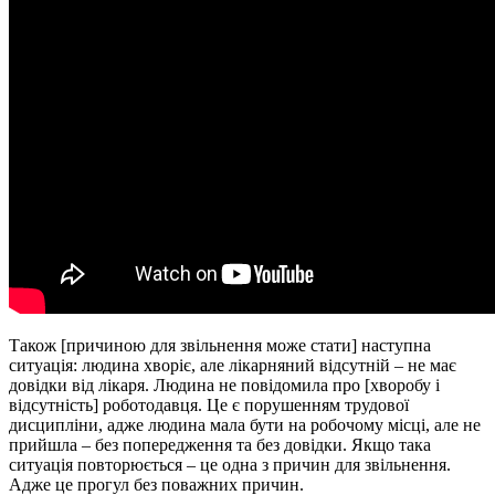
Також [причиною для звільнення може стати] наступна
ситуація: людина хворіє, але лікарняний відсутній – не має
довідки від лікаря. Людина не повідомила про [хворобу і
відсутність] роботодавця. Це є порушенням трудової
дисципліни, адже людина мала бути на робочому місці, але не
прийшла – без попередження та без довідки. Якщо така
ситуація повторюється – це одна з причин для звільнення.
Адже це прогул без поважних причин.