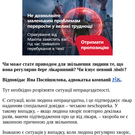
Чи може стате приводом для звільнення людини те, що
вона регулярно бере
лікарняний
? Чи існує певний ліміт?
Відповідає Яна Поспішилова, адвокатка компанії
JŠK
.
Тут необхідно розрізняти ситуації непрацездатності.
Є ситуації, коли людина непрацездатна, і це підтверджує лікар
наданням спеціальної довідки – чеською neschopneka. У
такому випадку, – якщо людина хворіє повторно декілька
разів, маючи підтвердження про це від лікаря, – хвороба не є
законною причиною для звільнення.
Інакшою є ситуація у випадку, коли людина регулярно хворіє,