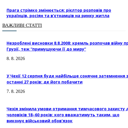
Прага стрімко змінюється: рієлтор розповів про
українців, росіян та в’єтнамців на ринку житла
ВАЖЛИВІ СТАТТІ
Незроблені висновки 8.8.2008: кремль розпочав війну п
Грузії, теж “примушуючи її до миру”
8. 8. 2026
У Чехії 12 серпня буде найбільше сонячне затемнення 
останні 27 років: де його побачити
7. 8. 2026
Чехія змінила умови отримання тимчасового захисту 
чоловіків 18–60 років: кого вважатимуть таким, що
виконує військовий обов’язок