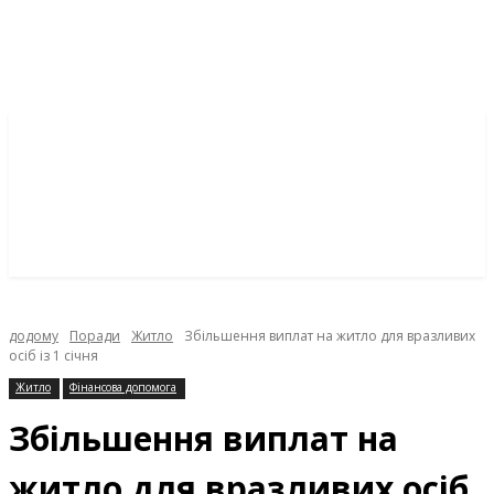
додому
Поради
Житло
Збільшення виплат на житло для вразливих
осіб із 1 січня
Житло
Фінансова допомога
Збільшення виплат на
житло для вразливих осіб