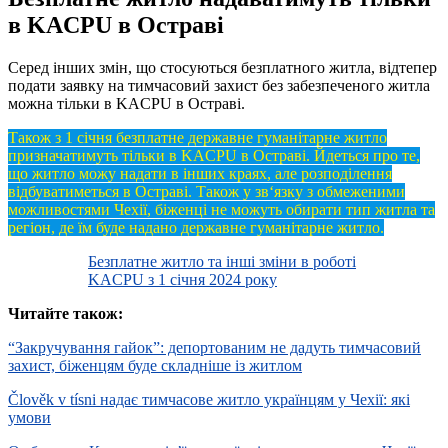
в KACPU в Остраві
Серед інших змін, що стосуються безплатного житла, відтепер
подати заявку на тимчасовий захист без забезпеченого житла
можна тільки в KACPU в Остраві.
Також з 1 січня безплатне державне гуманітарне житло
призначатимуть тільки в KACPU в Остраві. Йдеться про те,
що житло можу надати в інших краях, але розподілення
відбуватиметься в Остраві. Також у зв‘язку з обмеженими
можливостями Чехії, біженці не можуть обирати тип житла та
регіон, де їм буде надано державне гуманітарне житло.
Безплатне житло та інші зміни в роботі
KACPU з 1 січня 2024 року
Читайте також:
“Закручування гайок”: депортованим не дадуть тимчасовий
захист, біженцям буде складніше із житлом
Člověk v tísni надає тимчасове житло українцям у Чехії: які
умови