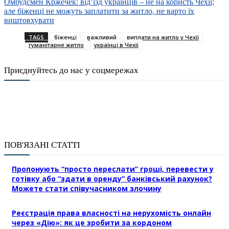
Омбудсмен Кржечек: від’їзд українців – не на користь Чехії;
але біженці не можуть заплатити за житло, не варто їх
виштовхувати
TAGS
біженці
важливий
виплати на житло у Чехії
гуманітарне житло
українці в Чехії
Приєднуйтесь до нас у соцмережах
ПОВ'ЯЗАНІ СТАТТІ
Пропонують “просто переслати” гроші, перевести у
готівку або “здати в оренду” банківський рахунок?
Можете стати співучасником злочину
Реєстрація права власності на нерухомість онлайн
через «Дію»: як це зробити за кордоном