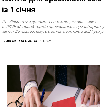
із 1 січня
Як збільшиться допомога на житло для вразливих
осіб? Який новий термін проживання в гуманітарному
житлі? Де надаватимуть безплатне житло з 2024 року?
By
Олександра Сімочко
5. 1. 2024