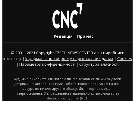
Редакція
Про нас
© 2001 - 2021 Copyright CZECH NEWS CENTER a.s. і виробники
контенту |
Інформація про обробку персональних даних
|
Cookies
|
Параметри конфіденційності
|
Структура власності
Будь-яке використання матеріалів ProUkrainu.cz тільки за умови
дотримання авторських прав - обов'язкового посилання на наш
ресурс не нижче другого абзацу. Для інтернет-медіа -
гіперпосилання. Відповідальність відповідно до законодавства
Чеської Республіки (§ 31)