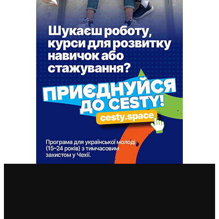
ВАЖЛИВІ СТАТТІ
У Чехії 12 серпня буде найбільше сонячне затемнення
за останні 27 років: де його побачити