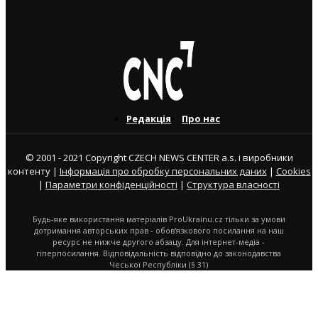
3. 8. 2026
Редакція
Про нас
© 2001 - 2021 Copyright CZECH NEWS CENTER a.s. і виробники
контенту |
Інформація про обробку персональних даних
|
Cookies
|
Параметри конфіденційності
|
Структура власності
Будь-яке використання матеріалів ProUkrainu.cz тільки за умови
дотримання авторських прав - обов'язкового посилання на наш
ресурс не нижче другого абзацу. Для інтернет-медіа -
гіперпосилання. Відповідальність відповідно до законодавства
Чеської Республіки (§ 31)