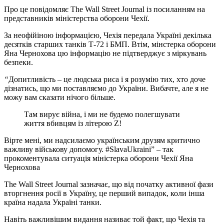
Про це повідомляє The Wall Street Journal із посиланням на
представників міністерства оборони Чехії.
За неофійіною інформацією, Чехія передала Україні декілька
десятків старших танків Т-72 і БМП. Втім, мінстерка оборони
Яна Чернохова цю інформацію не підтверджує з міркувань
безпеки.
“
Допитливість – це людська риса і я розумію тих, хто доче
дізнатись, що ми поставляємо до України. Вибачте, але я не
можу вам сказати нічого більше.
Там вирує війна, і ми не будемо полегшувати
життя вбивцям із літерою Z!
Вірте мені, ми надсилаємо українським друзям критично
важливу військову допомогу. #SlavaUkraini” – так
прокоментувала ситуація міністерка оборони Чехії Яна
Чернохова
The Wall Street Journal зазначає, що від початку активної фази
вторгнення росії в Україну, це перший випадок, коли інша
країна надала Україні танки.
Навіть важливішим видання називає той факт, що Чехія та