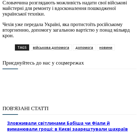
Словаччина розглядають можливість надати свої військові
майстерні для ремонту і вдосконалення пошкодженої
української техніки.
Чехія уже передала Україні, яка протистоїть російському
вторгненню, допомогу загальною вартістю у понад мільярд
крон.
TAGS
військова допомога
допомога
новини
Приєднуйтесь до нас у соцмережах
ПОВ'ЯЗАНІ СТАТТІ
Зловживали світлинами Бабіша чи Фіали й
виманювали гроші: в Києві заарештували шахраїв