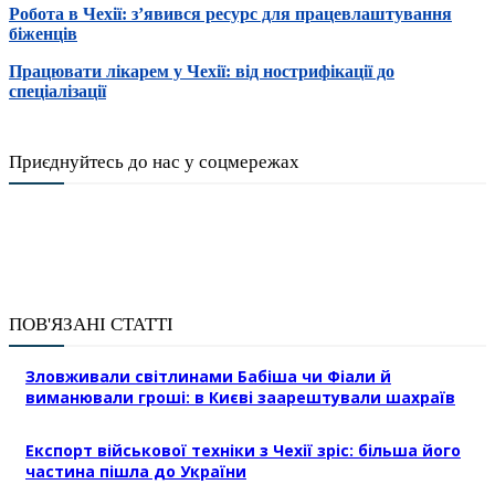
Робота в Чехії: з’явився ресурс для працевлаштування
біженців
Працювати лікарем у Чехії: від нострифікації до
спеціалізації
Приєднуйтесь до нас у соцмережах
ПОВ'ЯЗАНІ СТАТТІ
Зловживали світлинами Бабіша чи Фіали й
виманювали гроші: в Києві заарештували шахраїв
Експорт військової техніки з Чехії зріс: більша його
частина пішла до України