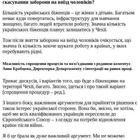
скасування заборони на виїзд чоловіків?
Більшість українських біженців – це жінки з дітьми. Багатьом
немає куди повертатись, інфраструктуру для навчання
знищено, багато людей втратили роботу. Значна кількість
українських біженців планує залишатись у Чехії.
Тож після зняття заборони на виїзд чоловіків очікується, що
значна їх кількість захоче шукати роботу в країнах, у яких
перебувають рідні.
Можливість спрощення процесів та воззʼєднання з родиною коментує
Анна Брабцова, Директорка Департаменту з інтеграції на ринок праці
.
Триває дискусія, і варіантів того, що буде з біженцями на
території Чехії, багато. Звісно, ідеться і про такий варіант
[спрощення процедур – ред.].
З іншого боку, важливим аргументом для прийняття рішення є
також інтерес української сторони. Вона би, звісно, не хотіла,
щоб ми всіх кваліфікованих українців переселили до
Європейського Союзу – з огляду на потреби відновлення
країни після війни.
Я б це брала як дуже важливий аргумент. Ми не можемо