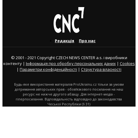
Редакція
Про нас
© 2001 - 2021 Copyright CZECH NEWS CENTER a.s. і виробники
контенту |
Інформація про обробку персональних даних
|
Cookies
|
Параметри конфіденційності
|
Структура власності
Будь-яке використання матеріалів ProUkrainu.cz тільки за умови
дотримання авторських прав - обов'язкового посилання на наш
ресурс не нижче другого абзацу. Для інтернет-медіа -
гіперпосилання. Відповідальність відповідно до законодавства
Чеської Республіки (§ 31)