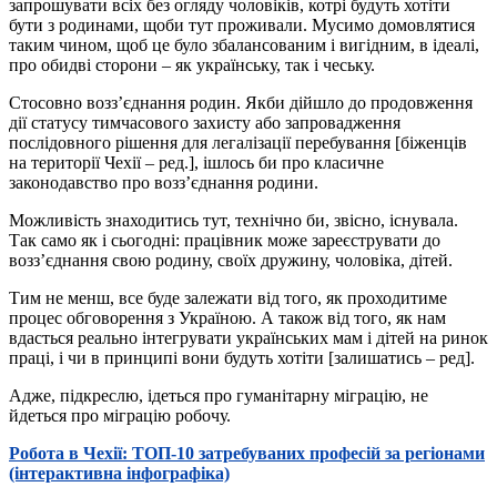
запрошувати всіх без огляду чоловіків, котрі будуть хотіти
бути з родинами, щоби тут проживали. Мусимо домовлятися
таким чином, щоб це було збалансованим і вигідним, в ідеалі,
про обидві сторони – як українську, так і чеську.
Стосовно воззʼєднання родин. Якби дійшло до продовження
дії статусу тимчасового захисту або запровадження
послідовного рішення для легалізації перебування [біженців
на території Чехії – ред.], ішлось би про класичне
законодавство про воззʼєднання родини.
Можливість знаходитись тут, технічно би, звісно, існувала.
Так само як і сьогодні: працівник може зареєструвати до
воззʼєднання свою родину, своїх дружину, чоловіка, дітей.
Тим не менш, все буде залежати від того, як проходитиме
процес обговорення з Україною. А також від того, як нам
вдасться реально інтегрувати українських мам і дітей на ринок
праці, і чи в принципі вони будуть хотіти [залишатись – ред].
Адже, підкреслю, ідеться про гуманітарну міграцію, не
йдеться про міграцію робочу.
Робота в Чехії: ТОП-10 затребуваних професій за регіонами
(інтерактивна інфографіка)