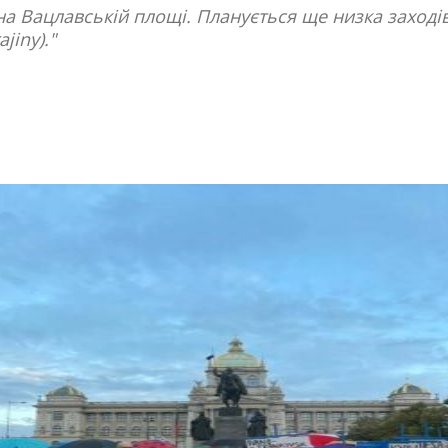
а Вацлавській площі. Планується ще низка заходів.
jiny)."