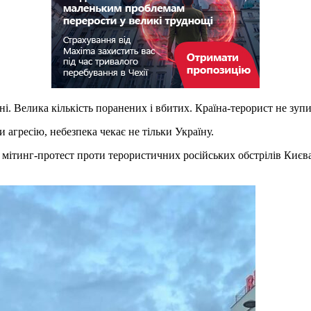
гні. Велика кількість поранених і вбитих. Країна-терорист не зуп
 агресію, небезпека чекає не тільки Україну.
і мітинг-протест проти терористичних російських обстрілів Києв