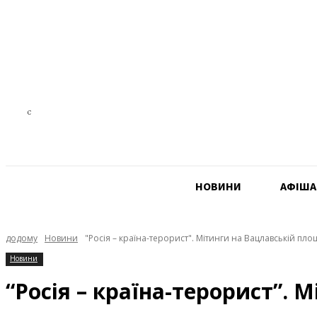
16.9
C
Czech Republic
НОВИНИ
АФIША
додому
Новини
"Росія – країна-терорист". Мітинги на Вацлавській пло
Новини
“Росія – країна-терорист”. 