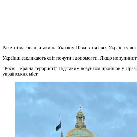
Ракетні масовані атаки на Україну 10 жовтня і вся Україна у во
Українці закликають світ почути і допомогти. Якщо не зупинити
“Росія – країна-терорист!” Під таким лозунгом пройшов у Праз
українських міст.