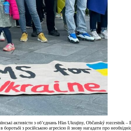
ські активісти з об’єднань Hlas Ukrajiny, Občanský rozcestník – P
 в боротьбі з російською агресією й знову нагадати про необхідн