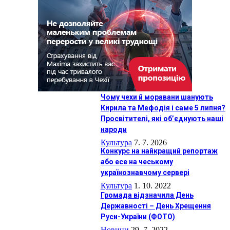
Чому чехи й моравани шанують
Кирила та Мефодія і саме 5 липня?
Просвітителі, які об’єднують наші
народи
Культура
7. 7. 2026
Конкурс на найкращий репортаж
або есе на чеському
українознавчому сервері
Культура
1. 10. 2022
Громада відзначила День
Державності – День Хрещення
Руси-України (ФОТО)
Новини
29. 7. 2022