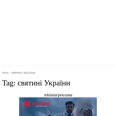
теги
святині України
Tag:
святині України
reklama/реклама