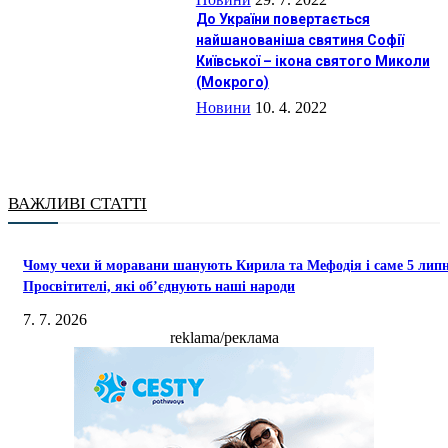
До України повертається
найшанованіша святиня Софії
Київської – ікона святого Миколи
(Мокрого)
Новини
10. 4. 2022
ВАЖЛИВІ СТАТТІ
Чому чехи й моравани шанують Кирила та Мефодія і саме 5 лип
Просвітителі, які об’єднують наші народи
7. 7. 2026
reklama/реклама