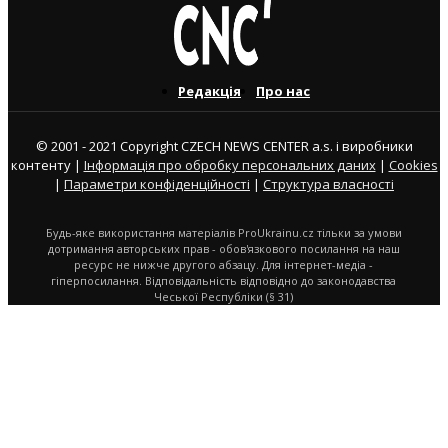
Редакція
Про нас
© 2001 - 2021 Copyright CZECH NEWS CENTER a.s. і виробники
контенту |
Інформація про обробку персональних даних
|
Cookies
|
Параметри конфіденційності
|
Структура власності
Будь-яке використання матеріалів ProUkrainu.cz тільки за умови
дотримання авторських прав - обов'язкового посилання на наш
ресурс не нижче другого абзацу. Для інтернет-медіа -
гіперпосилання. Відповідальність відповідно до законодавства
Чеської Республіки (§ 31)