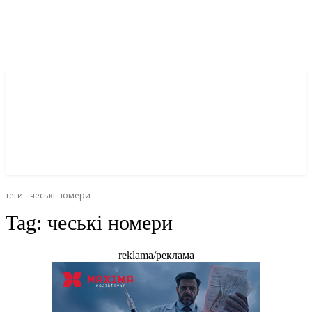
теги
чеські номери
Tag:
чеські номери
reklama/реклама