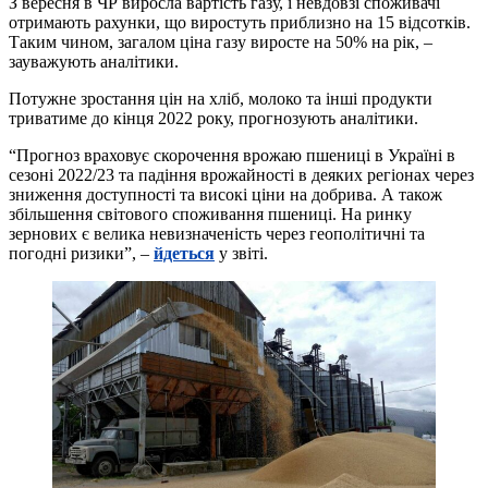
З вересня в ЧР виросла вартість газу, і невдовзі споживачі
отримають рахунки, що виростуть приблизно на 15 відсотків.
Таким чином, загалом ціна газу виросте на 50% на рік, –
зауважують аналітики.
Потужне зростання цін на хліб, молоко та інші продукти
триватиме до кінця 2022 року, прогнозують аналітики.
“Прогноз враховує скорочення врожаю пшениці в Україні в
сезоні 2022/23 та падіння врожайності в деяких регіонах через
зниження доступності та високі ціни на добрива. А також
збільшення світового споживання пшениці. На ринку
зернових є велика невизначеність через геополітичні та
погодні ризики”, –
йдеться
у звіті.