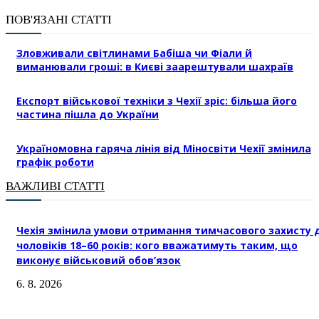
ПОВ'ЯЗАНІ СТАТТІ
Зловживали світлинами Бабіша чи Фіали й
виманювали гроші: в Києві заарештували шахраїв
Експорт військової техніки з Чехії зріс: більша його
частина пішла до України
Україномовна гаряча лінія від Міносвіти Чехії змінила
графік роботи
ВАЖЛИВІ СТАТТІ
Чехія змінила умови отримання тимчасового захисту 
чоловіків 18–60 років: кого вважатимуть таким, що
виконує військовий обов’язок
6. 8. 2026