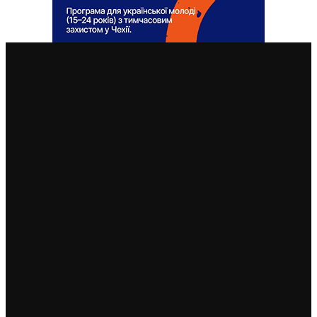
ВАЖЛИВІ СТАТТІ
Чехія припиняє надавати тимчасовий захист для
нових військовозобов’язаних українців уже з 5
серпня: деталі рішення МВС
4. 8. 2026
Чеські роботодавці радіють: з України приїхало
більше чоловіків, ніж жінок
5. 8. 2026
Україна змінить посла в Чехії: Василь Зварич
переходить на роботу до МЗС
3. 8. 2026
Українець приїхав забрати майже 600 тисяч крон у
жертви шахраїв. Поліція затримала його під час