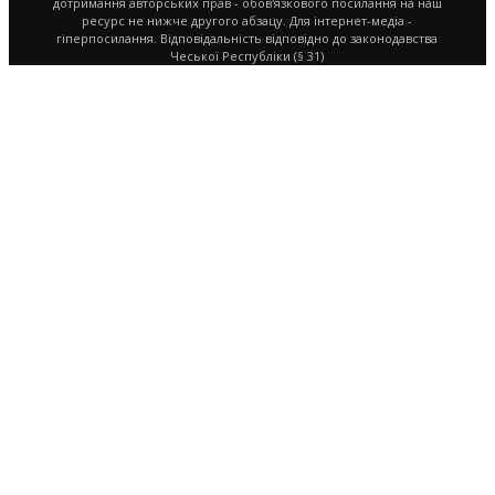
дотримання авторських прав - обов'язкового посилання на наш
ресурс не нижче другого абзацу. Для інтернет-медіа -
гіперпосилання. Відповідальність відповідно до законодавства
Чеської Республіки (§ 31)