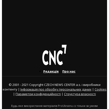
передачі грошей
3. 8. 2026
Юні українські футболісти супроводили на поле
гравців “Спарти Прага”
3. 8. 2026
Редакція
Про нас
© 2001 - 2021 Copyright CZECH NEWS CENTER a.s. і виробники
контенту |
Інформація про обробку персональних даних
|
Cookies
|
Параметри конфіденційності
|
Структура власності
Будь-яке використання матеріалів ProUkrainu.cz тільки за умови