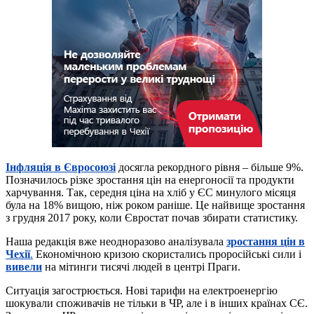
Інфляція в Євросоюзі
досягла рекордного рівня – більше 9%.
Позначилось різке зростання цін на енергоносії та продукти
харчування. Так, середня ціна на хліб у ЄС минулого місяця
була на 18% вищою, ніж роком раніше. Це найвище зростання
з грудня 2017 року, коли Євростат почав збирати статистику.
Наша редакція вже неодноразово аналізувала
зростання цін в
Чехії
.
Економічною кризою скористались проросійські сили і
вивели
на мітинги тисячі людей в центрі Праги.
Ситуація загострюється. Нові тарифи на електроенергію
шокували споживачів не тільки в ЧР, але і в інших країнах СЄ.