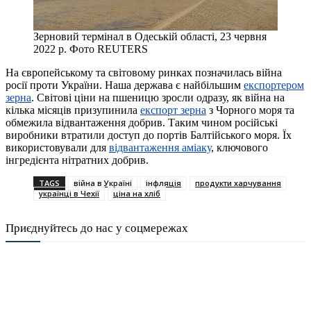
Зерновий термінал в Одеській області, 23 червня
2022 р. Фото REUTERS
На європейському та світовому ринках позначилась війна
росії проти України. Наша держава є найбільшим
експортером
зерна
. Світові ціни на пшеницю зросли одразу, як війна на
кілька місяців призупинила
експорт зерна
з Чорного моря та
обмежила відвантаження добрив. Таким чином російські
виробники втратили доступ до портів Балтійського моря. Їх
використовували для
відвантаження аміаку
, ключового
інгредієнта нітратних добрив.
TAGS
війна в Україні
інфляція
продукти харчування
українці в Чехії
ціна на хліб
Приєднуйтесь до нас у соцмережах