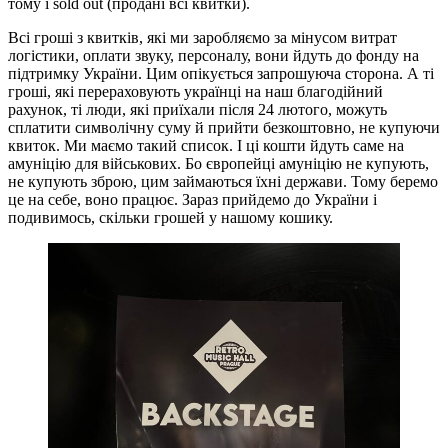
тому і sold out (продані всі квитки).
Всі гроші з квитків, які ми заробляємо за мінусом витрат
логістики, оплати звуку, персоналу, вони йдуть до фонду на
підтримку України. Цим опікується запрошуюча сторона. А ті
гроші, які перераховують українці на наш благодійний
рахунок, ті люди, які приїхали після 24 лютого, можуть
сплатити символічну суму й прийти безкоштовно, не купуючи
квиток. Ми маємо такий список. І ці кошти йдуть саме на
амуніцію для військових. Бо європейці амуніцію не купують,
не купують зброю, цим займаються їхні держави. Тому беремо
це на себе, воно працює. Зараз прийдемо до України і
подивимось, скільки грошей у нашому кошику.