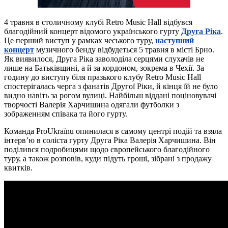
4 травня в столичному клубі Retro Music Hall відбувся
благодійний концерт відомого українського гурту
Друга Ріка
.
Це перший виступ у рамках чеського туру,
наступний
концерт
музичного бенду відбудеться 5 травня в місті Брно.
Як виявилося, Друга Ріка заволоділа серцями слухачів не
лише на Батьківщині, а й за кордоном, зокрема в Чехії. За
годину до виступу біля празького клубу Retro Music Hall
спостерігалась черга з фанатів Другої Ріки, й кінця їй не було
видно навіть за рогом вулиці. Найбільш віддані поціновувачі
творчості Валерія Харчишина одягали футболки з
зображенням співака та його гурту.
Команда ProUkraїnu опинилася в самому центрі подій та взяла
інтерв’ю в соліста гурту Друга Ріка Валерія Харчишина. Він
поділився подробицями щодо європейського благодійного
туру, а також розповів, куди підуть гроші, зібрані з продажу
квитків.