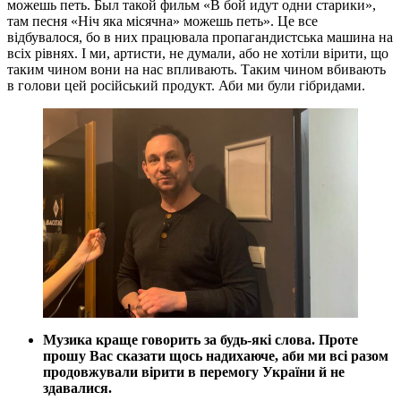
можешь петь. Был такой фильм «В бой идут одни старики»,
там песня «Ніч яка місячна» можешь петь». Це все
відбувалося, бо в них працювала пропагандистська машина на
всіх рівнях. І ми, артисти, не думали, або не хотіли вірити, що
таким чином вони на нас впливають. Таким чином вбивають
в голови цей російський продукт. Аби ми були гібридами.
Музика краще говорить за будь-які слова. Проте
прошу Вас сказати щось надихаюче, аби ми всі разом
продовжували вірити в перемогу України й не
здавалися.