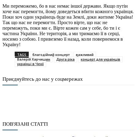
Ми переможемо, бо в нас немає іншої держави. Якщо путін
хоче нас перемогти, йому доведеться вбити кожного українця.
Поки хоч один українець буде на Землі, доки житиме Україна!
Так що нас не перемогти. Просто вірте, що нас не
переможуть, поки ми є. Вірте кожен сам у себе, бо ти і є
частина України. Не територія, а ми тримаємо її в серці,
носимо з собою. І привеземо її назад, коли повернемося в
Україну!
TAGS
благодійний концерт
важливий
Валерій Харчишин
Друга ріка
концерт для українців
українці в Чехії
Приєднуйтесь до нас у соцмережах
ПОВ'ЯЗАНІ СТАТТІ