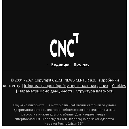
Юні українські футболісти супроводили на поле
гравців “Спарти Прага”
3. 8. 2026
Редакція
Про нас
© 2001 - 2021 Copyright CZECH NEWS CENTER a.s. і виробники
контенту |
Інформація про обробку персональних даних
|
Cookies
|
Параметри конфіденційності
|
Структура власності
Будь-яке використання матеріалів ProUkrainu.cz тільки за умови
дотримання авторських прав - обов'язкового посилання на наш
ресурс не нижче другого абзацу. Для інтернет-медіа -
гіперпосилання. Відповідальність відповідно до законодавства
Чеської Республіки (§ 31)