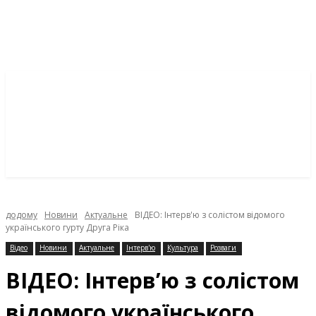
додому
Новини
Актуальне
ВІДЕО: Інтерв'ю з солістом відомого
українського гурту Друга Ріка
Відео
Новини
Актуальне
Інтерв'ю
Культура
Розваги
ВІДЕО: Інтерв’ю з солістом
відомого українського