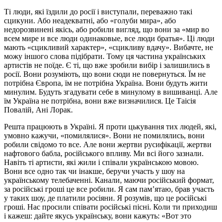
Ті люди, які їздили до росії і виступали, переважно такі
сцикуни. Або неадекватні, або «голуби мира», або
недорозвинені якісь, або робили вигляд, що вони за «мир во
всем мире и все люди одинаковые, все люди братья». Ці люди
мають «сцикливий характер», «сцикливу вдачу». Вибачте, не
можу іншого слова підібрати. Тому ця частина українських
артистів не поїде. Є ті, що вже зробили вибір і залишились в
росії. Вони розуміють, що вони сюди не повернуться. Їм не
потрібна Європа, їм не потрібна Україна. Вони будуть жити
минулим. Будуть згадувати себе в минулому в вишиванці. Але
їм Україна не потрібна, вони вже визначилися. Це Таісія
Повалій, Ані Лорак.
Решта працюють в Україні. Я проти цькування тих людей, які,
умовно кажучи, «помилялися». Вони не помилялись, вони
робили свідомо то все. Але вони жертви русифікації, жертви
нафтового бабла, російського впливу. Ми всі його зазнали.
Навіть ті артисти, які жили і співали українською мовою.
Вони все одно так чи інакше, беручи участь у шоу на
українському телебаченні. Канали, маючи російський формат,
за російські гроші це все робили. Я сам пам’ятаю, брав участь
у таких шоу, де платили росіяни. Я розумів, що це російські
гроші. Нас просили співати російські пісні. Коли ти приходиш
і кажеш: дайте якусь українську, вони кажуть: «Вот это