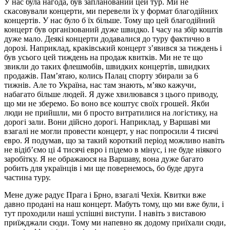
У нас була нагода, був запланований цей тур. Ми не
скасовували концерти, ми перевели їх у формат благодійних
концертів. У нас було б їх більше. Тому що цей благодійний
концерт був організований дуже швидко. І часу на збір коштів
дуже мало. Деякі концерти додавалися до туру фактично в
дорозі. Наприклад, краківський концерт з’явився за тиждень і
був усього цей тиждень на продаж квитків. Ми не те що
звикли до таких флешмобів, швидких концертів, швидких
продажів. Пам’ятаю, колись Палац спорту збирали за 6
тижнів. Але то Україна, нас там знають, м’яко кажучи,
набагато більше людей. Я дуже хвилювався з цього приводу,
що ми не зберемо. Бо воно все коштує своїх грошей. Якби
люди не прийшли, ми б просто витратилися на логістику, на
дорогі зали. Вони дійсно дорогі. Наприклад, у Варшаві ми
взагалі не могли провести концерт, у нас попросили 4 тисячі
евро. Я подумав, що за такий короткий період можливо навіть
не відіб’ємо ці 4 тисячі евро і підемо в мінус, і не буде ніякого
заробітку. Я не ображаюся на Варшаву, вона дуже багато
робить для українців і ми ще повернемось, бо буде друга
частина туру.
Мене дуже радує Прага і Брно, взагалі Чехія. Квитки вже
давно продані на наш концерт. Мабуть тому, що ми вже були, і
тут проходили наші успішні виступи. І навіть з виставою
приїжджали сюди. Тому ми напевно як додому приїхали сюди,