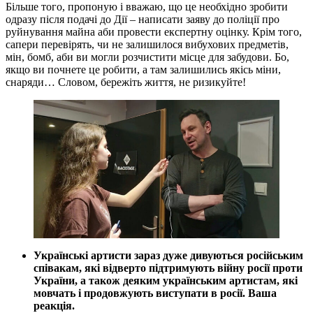
Більше того, пропоную і вважаю, що це необхідно зробити
одразу після подачі до Дії – написати заяву до поліції про
руйнування майна аби провести експертну оцінку. Крім того,
сапери перевірять, чи не залишилося вибухових предметів,
мін, бомб, аби ви могли розчистити місце для забудови. Бо,
якщо ви почнете це робити, а там залишились якісь міни,
снаряди… Словом, бережіть життя, не ризикуйте!
Українські артисти зараз дуже дивуються російським
співакам, які відверто підтримують війну росії проти
України, а також деяким українським артистам, які
мовчать і продовжують виступати в росії. Ваша
реакція.