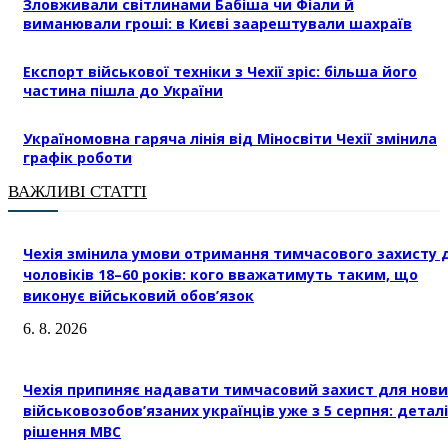
Зловживали світлинами Бабіша чи Фіали й
виманювали гроші: в Києві заарештували шахраїв
Експорт військової техніки з Чехії зріс: більша його
частина пішла до України
Україномовна гаряча лінія від Міносвіти Чехії змінила
графік роботи
ВАЖЛИВІ СТАТТІ
Чехія змінила умови отримання тимчасового захисту 
чоловіків 18–60 років: кого вважатимуть таким, що
виконує військовий обов’язок
6. 8. 2026
Чехія припиняє надавати тимчасовий захист для нови
військовозобов’язаних українців уже з 5 серпня: деталі
рішення МВС