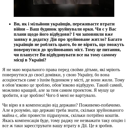
Ви, як і мільйони українців, переживаєте втрати
війни – Ваш будинок зруйнували орки. Чи є у Вас
плани щодо його відбудови? І чи заповнили вже
заявку в додатку Дія про зруйноване житло? Багато
українців не роблять цього, бо не вірять, що зможуть
повернутися до зруйнованих міст. Тому це питання,
чи плануєте Ви відбудовувати все на тому самому
місці в Україні?
Я не маю морального права перед своїми дітьми, які мріють
повернутися до своєї домівки, у свою Україну, бо вона
асоціюється саме з їхнім будинком у місті, де вони жили. Тому
я обов’язково це зроблю, обов’язково відбудую. Такий самий,
можливо кращий, але за тим самим проектом. Я мушу це
зробити, я це зроблю! Чого б мені не вартувало.
Чи вірю я в компенсацію від держави? Поживемо-побачимо.
Але я розумію, що державі треба знати, скільки зруйнованого
майна є, аби провести підрахунок, скільки потрібно коштів.
Якась компенсація буде, тому раджу не незважати таку опцію і
все ж таки зареєструвати вашу втрату в Дії. Це я зробив.