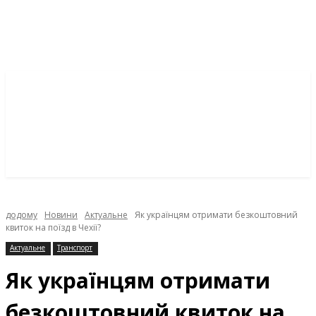
додому
Новини
Актуальне
Як українцям отримати безкоштовний
квиток на поїзд в Чехії?
Актуальне
Транспорт
Як українцям отримати
безкоштовний квиток на