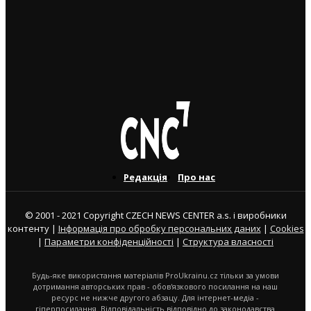
5. 8. 2026
Україна змінить посла в Чехії: Василь Зварич
переходить на роботу до МЗС
3. 8. 2026
Редакція
Про нас
© 2001 - 2021 Copyright CZECH NEWS CENTER a.s. і виробники
контенту |
Інформація про обробку персональних даних
|
Cookies
|
Параметри конфіденційності
|
Структура власності
Будь-яке використання матеріалів ProUkrainu.cz тільки за умови
дотримання авторських прав - обов'язкового посилання на наш
ресурс не нижче другого абзацу. Для інтернет-медіа -
гіперпосилання. Відповідальність відповідно до законодавства