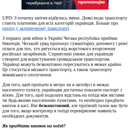
UPD: З початку квітня відбулись зміни. Деякі види транспорту
стають платними для всіх категорій українців. Більше про
проїзд у залізничному транспорті
.
З перших днів війни в Україні Чеська республіка приймає
біженців. Чеський уряд пропонує гуманітарну допомогу і різні
пільги для тих, хто рятується від жорстокого вторгнення
російськх загарбників. Сприятливі умови для українців
створені для користування громадським транспортом.
Українці можуть безкоштовно пересуватись в межах країни.
Це стосується міського транспорту, а також транспорту
міжміського сполучення.
Для того, щоб проїхати в метро чи в автобусі в межах
населеного пункту, українцям достатньо показати паспорт з
візою. Для того, щоб подолати відстань на поїзді між містами
чи будь-якими населеними пунктами, то необхідно придбати
квиток в касі. Він
безкоштовний
, але проїзний талон має бути
для того, якщо контролер в поїзді перевірятиме наявність
необхідних документів.
Як придбати квиток на поїзд?