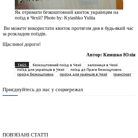
Як отримати безкоштовний квиток українцям на
поїзд в Чехії? Photo by: Kyiashko Yuliia
Ви можете використати квиток протягом дня в будь-який час
за розкладом поїздів.
Щасливої дороги!
Автор: Кияшко Юлія
TAGS
безкоштовний поїзд в Чехії
залізниця в Чехії
поїзд для українців в Чехії
поїзд до Праги безкоштовно
проїзд безкоштовно
проїзд для ураїнців в Чехії
транспорт
Приєднуйтесь до нас у соцмережах
ПОВ'ЯЗАНІ СТАТТІ