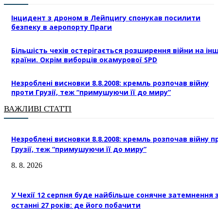
Інцидент з дроном в Лейпцигу спонукав посилити
безпеку в аеропорту Праги
Більшість чехів остерігається розширення війни на інш
країни. Окрім виборців окамурової SPD
Незроблені висновки 8.8.2008: кремль розпочав війну
проти Грузії, теж “примушуючи її до миру”
ВАЖЛИВІ СТАТТІ
Незроблені висновки 8.8.2008: кремль розпочав війну п
Грузії, теж “примушуючи її до миру”
8. 8. 2026
У Чехії 12 серпня буде найбільше сонячне затемнення 
останні 27 років: де його побачити