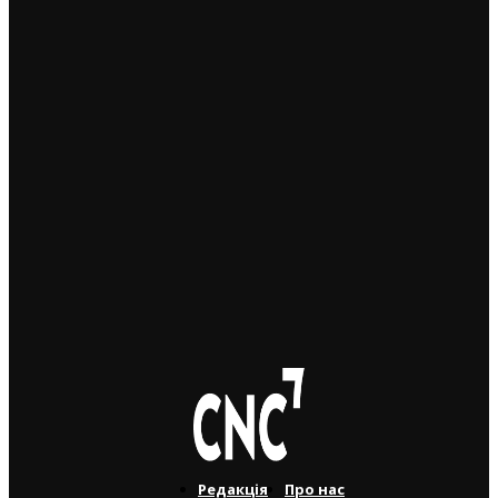
Чехія припиняє надавати тимчасовий захист для
нових військовозобов’язаних українців уже з 5
серпня: деталі рішення МВС
4. 8. 2026
Чеські роботодавці радіють: з України приїхало
більше чоловіків, ніж жінок
5. 8. 2026
Україна змінить посла в Чехії: Василь Зварич
переходить на роботу до МЗС
3. 8. 2026
Редакція
Про нас