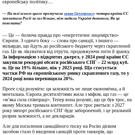
європейську політику…
— На тлі всього цього прозвучала
заява Greenpeace
: чотири країни ЄС
заплатили Росії за газ більше, ніж надали Україні допомоги. Як це
пояснити?
— Це — болюча правда про «енергетичне лицемірство»
Європи. З одного боку — слова про санкції, з іншого —
мільярди, що йдуть до російського бюджету через скраплений
газ. Це як лікуватися від отрути, продовжуючи пити її зранку.
За інформацією з відкритих джерел, у 2024 році країни ЄС
закупили рекордні обсяги російського СПГ – 22 млрд куб.
м. Це на 19% більше, ніж у 2023 році. Що стосується
частки РФ на європейському ринку скрапленого газу, то у
2024 році вона перевищила 20%.
Проте слід розуміти: ця залежність не лише економічна, а й
ментальна. Європа десятиліттями жила з міфом, що газ — це
«м’яка сила співпраці». Тепер вона розуміє, що це був трос, на
якому Москва тримала континент. Але трос рветься: з 2027
року імпорт російського СПГ буде заборонений, і це реальний
розрив залежності, а не декларація.
Але для посилення санкційного тиску на Росію дієвим
засобом стало б введення санкцій проти танкерів, що