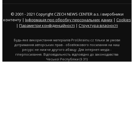
© 2001 - 2021 Copyright CZECH NEWS CENTER a.s. і виробники
контенту |
Інформація про обробку персональних даних
|
Cookies
|
Параметри конфіденційності
|
Структура власності
Будь-яке використання матеріалів ProUkrainu.cz тільки за умови
дотримання авторських прав - обов'язкового посилання на наш
ресурс не нижче другого абзацу. Для інтернет-медіа -
гіперпосилання. Відповідальність відповідно до законодавства
Чеської Республіки (§ 31)