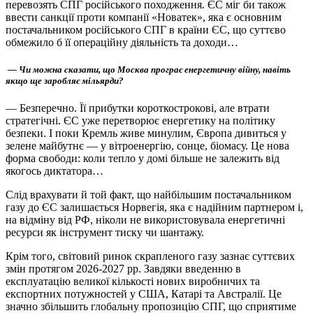
перевозять СПГ російського походження. ЄС міг би також
ввести санкції проти компанії «Новатек», яка є основним
постачальником російського СПГ в країни ЄС, що суттєво
обмежило б її операційну діяльність та доходи…
— Чи можна сказати, що Москва програє енергетичну війну, навіть
якщо ще заробляє мільярди?
— Безперечно. Її прибутки короткострокові, але втрати
стратегічні. ЄС уже перетворює енергетику на політику
безпеки. І поки Кремль живе минулим, Європа дивиться у
зелене майбутнє — у вітроенергію, сонце, біомасу. Це нова
форма свободи: коли тепло у домі більше не залежить від
якогось диктатора…
Слід врахувати й той факт, що найбільшим постачальником
газу до ЄС залишається Норвегія, яка є надійним партнером і,
на відміну від РФ, ніколи не використовувала енергетичні
ресурси як інструмент тиску чи шантажу.
Крім того, світовий ринок скрапленого газу зазнає суттєвих
змін протягом 2026-2027 рр. Завдяки введенню в
експлуатацію великої кількості нових виробничих та
експортних потужностей у США, Катарі та Австралії. Це
значно збільшить глобальну пропозицію СПГ, що сприятиме