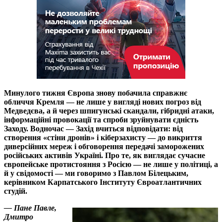
Минулого тижня Європа знову побачила справжнє
обличчя Кремля — не лише у вигляді нових погроз від
Медведєва, а й через шпигунські скандали, гібридні атаки,
інформаційні провокації та спроби зруйнувати єдність
Заходу. Водночас — Захід вчиться відповідати: від
створення «стіни дронів» і кіберзахисту — до викриття
диверсійних мереж і обговорення передачі заморожених
російських активів Україні. Про те, як виглядає сучасне
європейське протистояння з Росією — не лише у політиці, а
й у свідомості — ми говоримо з Павлом Білецьким,
керівником Карпатського Інституту Євроатлантичних
студій.
— Пане Павле,
Дмитро