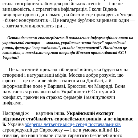
стала своєрідним хабом для російських агентів — і це не
випадковість, а стратегічна інфільтрація. І коли Відень
видворяє одного дипломата, на його місце приходять п’ятеро
«бізнес-консультантів». Це нагадує бур’яни: вириваєш один —
а завтра там виростають три…
— Останнім часом спостерігаємо й поновлення інформаційних атак на
український експорт — мовляв, українське зерно “псує” європейські
ринки, фермери “страждають”, склади “переповнені”. Наскільки це —
економіка, а наскільки чергова операція Москви проти єдності ЄС і
України?
— Це класичний приклад гібридної війни, яка будується на
створенні і натуралізації міфів. Москва добре розуміє, що
фронт — це не лише лінія зіткнення на Донбасі, а й
інформаційне поле у Варшаві, Брюсселі чи Мадриді. Вона
намагається розпалити між Україною та ЄС штучний
конфлікт, граючи на страхах фермерів і маніпулюючи
цифрами.
Насправді ж — картина інша.
Український експорт
підтримує стабільність європейських ринків, а не підриває
її.
Україна
зберегла четверте місце серед постачальників
агропродукції до Євросоюзу — і це в умовах війни! Це
означає, що наші товари стали гарантією безперебійного