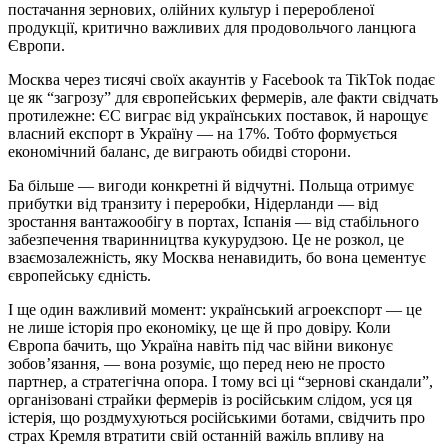
постачання зернових, олійних культур і переробленої
продукції, критично важливих для продовольчого ланцюга
Європи.
Москва через тисячі своїх акаунтів у Facebook та TikTok подає
це як “загрозу” для європейських фермерів, але факти свідчать
протилежне: ЄС виграє від українських поставок, й нарощує
власний експорт в Україну — на 17%. Тобто формується
економічний баланс, де виграють обидві сторони.
Ба більше — вигоди конкретні й відчутні. Польща отримує
прибутки від транзиту і переробки, Нідерланди — від
зростання вантажообігу в портах, Іспанія — від стабільного
забезпечення тваринництва кукурудзою. Це не розкол, це
взаємозалежність, яку Москва ненавидить, бо вона цементує
європейську єдність.
І ще один важливий момент: український агроекспорт — це
не лише історія про економіку, це ще й про довіру. Коли
Європа бачить, що Україна навіть під час війни виконує
зобов’язання, — вона розуміє, що перед нею не просто
партнер, а стратегічна опора. І тому всі ці “зернові скандали”,
організовані страйки фермерів із російським слідом, уся ця
істерія, що роздмухуються російськими ботами, свідчить про
страх Кремля втратити свій останній важіль впливу на