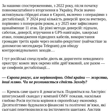
За нашими спостереженнями, з 2022 року, після початку
повномасштабного вторгнення в Україну, Росія значно
активізувала гібридні атаки в Європі, включно з операціями з
дестабілізації. У 2024 році кількість диверсій зросла вчетверо,
порівняно з попереднім роком, а у 2025 вже зафіксовано
щонайменше 11 атак. Це різні методи диверсій: підпали,
саботаж, диверсії, втручання в GPS-навігацію, хакерські
атаки, пошкодження підводних кабелів, використання
громадян третіх країн через онлайн-рекрутинг (найчастіше за
допомогою месенджера Telegram) для обходу
контррозвідувальних заходів…
І тут російські спецслужби діють як диригенти невидимого
оркестру: кожен звук окремо ніби дріб’язковий, але разом —
це симфонія дестабілізації…
— Європа реагує, але нерівномірно. Одні країни — жорстко,
інші мляво. Чи не розмивається єдність Заходу?
— Кремль саме цього й домагається. Подивіться на Австрію:
шпигунський скандал у компанії OMV показав, наскільки
глибоко Росія пустила коріння в європейську економіку.
Десятиліттями будувалися фінансові та політичні зв’язки, які
сьогодні перетворилися на інструменти шантажу. Австрія