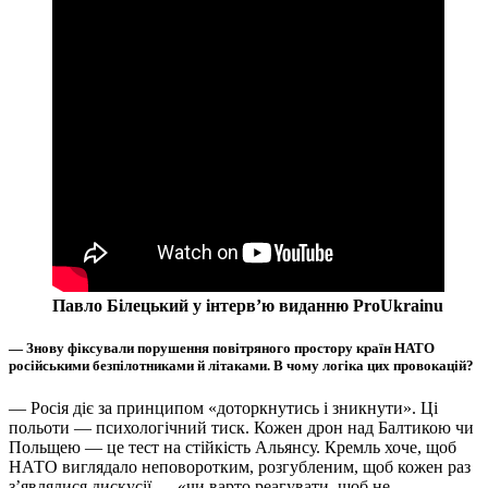
Павло Білецький у інтерв’ю виданню ProUkrainu
— Знову фіксували порушення повітряного простору країн НАТО
російськими безпілотниками й літаками. В чому логіка цих провокацій?
— Росія діє за принципом «доторкнутись і зникнути». Ці
польоти — психологічний тиск. Кожен дрон над Балтикою чи
Польщею — це тест на стійкість Альянсу. Кремль хоче, щоб
НАТО виглядало неповоротким, розгубленим, щоб кожен раз
з’являлися дискусії — «чи варто реагувати, щоб не