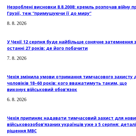
Незроблені висновки 8.8.2008: кремль розпочав війну п
Грузії, теж “примушуючи її до миру”
8. 8. 2026
У Чехії 12 серпня буде найбільше сонячне затемнення 
останні 27 років: де його побачити
7. 8. 2026
Чехія змінила умови отримання тимчасового захисту 
чоловіків 18–60 років: кого вважатимуть таким, що
виконує військовий обов’язок
6. 8. 2026
Чехія припиняє надавати тимчасовий захист для нови
військовозобов’язаних українців уже з 5 серпня: деталі
рішення МВС