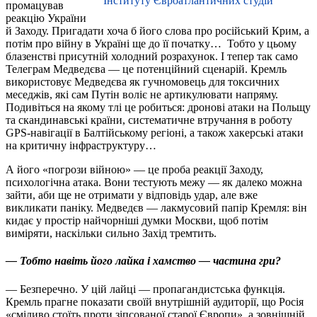
Інституту Євроатлантичних студій
промацував
реакцію України
й Заходу. Пригадати хоча б його слова про російський Крим, а
потім про війну в Україні ще до її початку… Тобто у цьому
блазенстві присутній холодний розрахунок. І тепер так само
Телеграм Медведєва — це потенційний сценарій. Кремль
використовує Медведєва як гучномовець для токсичних
меседжів, які сам Путін воліє не артикулювати напряму.
Подивіться на якому тлі це робиться: дронові атаки на Польщу
та скандинавські країни, систематичне втручання в роботу
GPS-навігації в Балтійському регіоні, а також хакерські атаки
на критичну інфраструктуру…
А його «погрози війною» — це проба реакції Заходу,
психологічна атака. Вони тестують межу — як далеко можна
зайти, аби ще не отримати у відповідь удар, але вже
викликати паніку. Медведєв — лакмусовий папір Кремля: він
кидає у простір найчорніші думки Москви, щоб потім
виміряти, наскільки сильно Захід тремтить.
— Тобто навіть його лайка і хамство — частина гри?
— Безперечно. У цій лайці — пропагандистська функція.
Кремль прагне показати своїй внутрішній аудиторії, що Росія
«сміливо стоїть проти зіпсованої старої Європи», а зовнішній