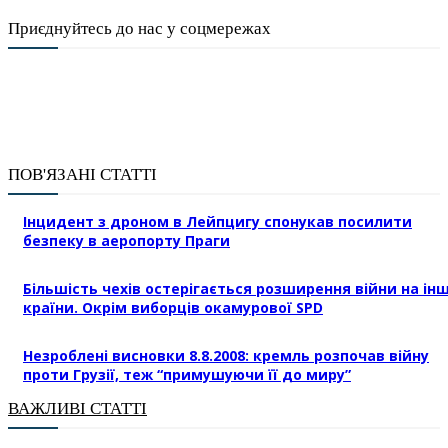
Приєднуйтесь до нас у соцмережах
ПОВ'ЯЗАНІ СТАТТІ
Інцидент з дроном в Лейпцигу спонукав посилити
безпеку в аеропорту Праги
Більшість чехів остерігається розширення війни на інш
країни. Окрім виборців окамурової SPD
Незроблені висновки 8.8.2008: кремль розпочав війну
проти Грузії, теж “примушуючи її до миру”
ВАЖЛИВІ СТАТТІ