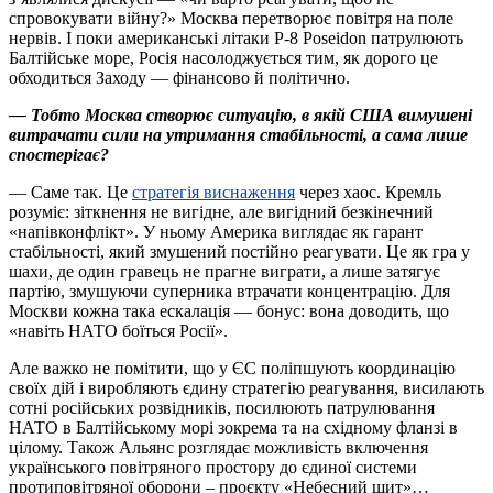
спровокувати війну?» Москва перетворює повітря на поле
нервів. І поки американські літаки P-8 Poseidon патрулюють
Балтійське море, Росія насолоджується тим, як дорого це
обходиться Заходу — фінансово й політично.
— Тобто Москва створює ситуацію, в якій США вимушені
витрачати сили на утримання стабільності, а сама лише
спостерігає?
— Саме так. Це
стратегія виснаження
через хаос. Кремль
розуміє: зіткнення не вигідне, але вигідний безкінечний
«напівконфлікт». У ньому Америка виглядає як гарант
стабільності, який змушений постійно реагувати. Це як гра у
шахи, де один гравець не прагне виграти, а лише затягує
партію, змушуючи суперника втрачати концентрацію. Для
Москви кожна така ескалація — бонус: вона доводить, що
«навіть НАТО боїться Росії».
Але важко не помітити, що у ЄС поліпшують координацію
своїх дій і виробляють єдину стратегію реагування, висилають
сотні російських розвідників, посилюють патрулювання
НАТО в Балтійському морі зокрема та на східному фланзі в
цілому. Також Альянс розглядає можливість включення
українського повітряного простору до єдиної системи
протиповітряної оборони – проєкту «Небесний щит»…