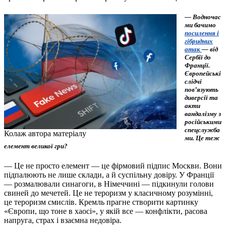
— Водночас
ми бачимо
посилення і
гібридних
атак
— від
Сербії до
Франції.
Європейські
слідчі
пов’язують
диверсії та
акти
вандалізму з
російськими
спецслужба
Колаж автора матеріалу
ми. Це теж
елемент великої гри?
— Це не просто елемент — це фірмовий підпис Москви. Вони
підпалюють не лише склади, а й суспільну довіру. У Франції
— розмалювали синагоги, в Німеччині — підкинули голови
свиней до мечетей. Це не тероризм у класичному розумінні,
це тероризм смислів. Кремль прагне створити картинку
«Європи, що тоне в хаосі», у якій все — конфлікти, расова
напруга, страх і взаємна недовіра.