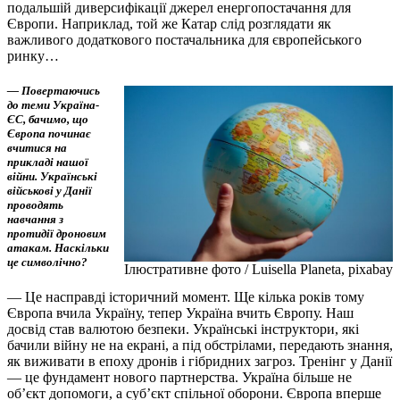
подальшій диверсифікації джерел енергопостачання для
Європи. Наприклад, той же Катар слід розглядати як
важливого додаткового постачальника для європейського
ринку…
— Повертаючись
до теми Україна-
ЄС, бачимо, що
Європа починає
вчитися на
прикладі нашої
війни. Українські
військові у Данії
проводять
навчання з
протидії дроновим
атакам. Наскільки
це символічно?
Ілюстративне фото / Luisella Planeta, pixabay
— Це насправді історичний момент. Ще кілька років тому
Європа вчила Україну, тепер Україна вчить Європу. Наш
досвід став валютою безпеки. Українські інструктори, які
бачили війну не на екрані, а під обстрілами, передають знання,
як виживати в епоху дронів і гібридних загроз. Тренінг у Данії
— це фундамент нового партнерства. Україна більше не
об’єкт допомоги, а суб’єкт спільної оборони. Європа вперше