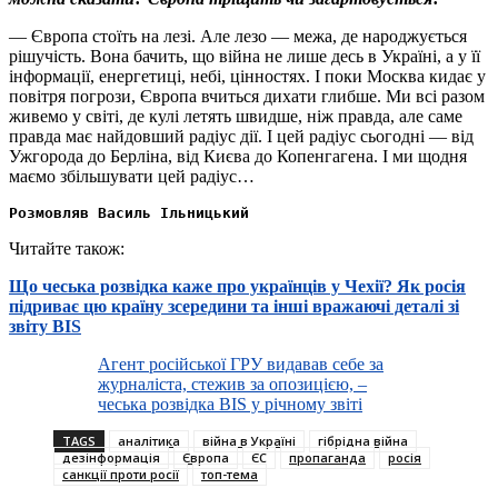
— Європа стоїть на лезі. Але лезо — межа, де народжується
рішучість. Вона бачить, що війна не лише десь в Україні, а у її
інформації, енергетиці, небі, цінностях. І поки Москва кидає у
повітря погрози, Європа вчиться дихати глибше. Ми всі разом
живемо у світі, де кулі летять швидше, ніж правда, але саме
правда має найдовший радіус дії. І цей радіус сьогодні — від
Ужгорода до Берліна, від Києва до Копенгагена. І ми щодня
маємо збільшувати цей радіус…
Розмовляв Василь Ільницький
Читайте також:
Що чеська розвідка каже про українців у Чехії? Як росія
підриває цю країну зсередини та інші вражаючі деталі зі
звіту BIS
Агент російської ГРУ видавав себе за
журналіста, стежив за опозицією, –
чеська розвідка BIS у річному звіті
TAGS
аналітика
війна в Україні
гібрідна війна
дезінформація
Європа
ЄС
пропаганда
росія
санкції проти росії
топ-тема