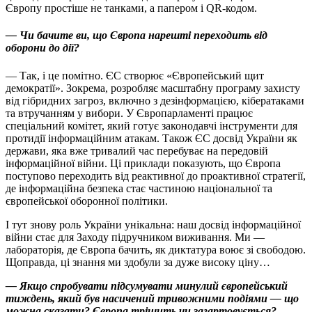
Європу простіше не танками, а папером і QR-кодом.
— Чи бачите ви, що Європа нарешті переходить від
оборони до дії?
— Так, і це помітно. ЄС створює «Європейський щит
демократії». Зокрема, розробляє масштабну програму захисту
від гібридних загроз, включно з дезінформацією, кібератаками
та втручанням у вибори. У Європарламенті працює
спеціальний комітет, який готує законодавчі інструменти для
протидії інформаційним атакам. Також ЄС досвід України як
держави, яка вже тривалий час перебуває на передовій
інформаційної війни. Ці приклади показують, що Європа
поступово переходить від реактивної до проактивної стратегії,
де інформаційна безпека стає частиною національної та
європейської оборонної політики.
І тут знову роль України унікальна: наш досвід інформаційної
війни стає для Заходу підручником виживання. Ми —
лабораторія, де Європа бачить, як диктатура воює зі свободою.
Щоправда, ці знання ми здобули за дуже високу ціну…
— Якщо спробувати підсумувати минулий європейський
тиждень, який був насичений тривожними подіями — що
можна сказати? Європа тріщить чи загартовується?