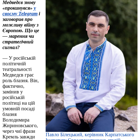
Медведєв знову
«прокинувся»
у
своєму Telegram
і
заговорив про
можливу війну з
Європою. Що це
— марення чи
стратегічний
сигнал?
— У російській
політичній
театральності
Медведєв грає
роль блазня. Він,
фактично,
замінив у
російській
політиці на цій
умовній посаді
блазня
Володимира
Жириновського,
через чиї фрази
Павло Білецький, керівник Карпатського
Кремль завжди