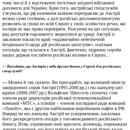
тому числі й у відстеженні логістики західної військової
допомоги для України. Крім того, австрійські спецслужби
з’ясували, що рф наземним шляхом переправляє до Австрії
великі суми готівкою, а далі російські дипломати/шпигуни
розвозять ці гроші по всій Європі у своїх особистих речах, які
поліція не має права перевіряти. Реагуючи на цю ситуацію,
ряд депутатів парламенту звернулися до уряду Австрії із
закликом покласти край «надзвичайно небезпечній
бездіяльності щодо дій російських шпигунів», оскільки
ситуація, що склалася в Австрії, фактично, підриває спроби
інших держав послабити російські впливи в Європі…
— Виходить, що Австрія є ніби другим домом у Європі для російських
спецслужб?
—
Можна й так сказати. Ви пригадайте, що колишній міністр
закордонних справ Австрії (1995-2000 рр.) і екс-канцлер цієї
країни (2000-2007 рр.) Вольфганг Шюссель спочатку став
членом ради директорів російської телекомунікаційної
компанії «МТС», а пізніше – членом наглядової ради компанії
«Лукойл», яка є другим найбільшим виробником нафти в РФ.
Навряд чи екс-канцлер Австрії не усвідомлював, наскільки
його дискредитують посади у топ-менеджменті російського
бізнесу. Втім, отримувані ним зарплати, вочевидь, переважали
докори сумління, що його робота на російський бізнес кидає