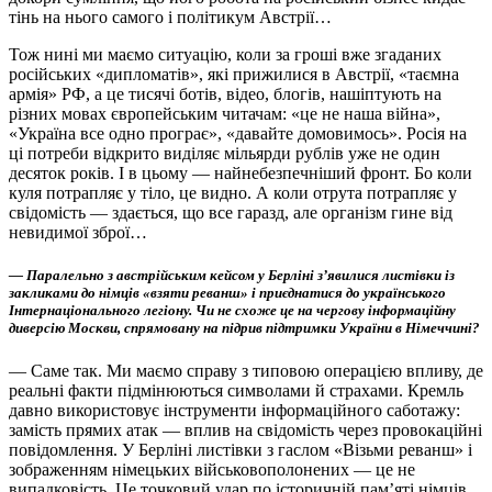
тінь на нього самого і політикум Австрії…
Тож нині ми маємо ситуацію, коли за гроші вже згаданих
російських «дипломатів», які прижилися в Австрії,
«таємна
армія» РФ, а це тисячі ботів, відео, блогів, нашіптують на
різних мовах європейським читачам: «це не наша війна»,
«Україна все одно програє», «давайте домовимось». Росія на
ці потреби відкрито виділяє мільярди рублів уже не один
десяток років. І в цьому — найнебезпечніший фронт. Бо коли
куля потрапляє у тіло, це видно. А коли отрута потрапляє у
свідомість — здається, що все гаразд, але організм гине від
невидимої зброї…
— Паралельно з австрійським кейсом у Берліні з’явилися листівки із
закликами до німців «взяти реванш» і приєднатися до українського
Інтернаціонального легіону. Чи не схоже це на чергову інформаційну
диверсію Москви, спрямовану на підрив підтримки України в Німеччині?
— Саме так. Ми маємо справу з типовою операцією впливу, де
реальні факти підмінюються символами й страхами. Кремль
давно використовує інструменти інформаційного саботажу:
замість прямих атак — вплив на свідомість через провокаційні
повідомлення. У Берліні листівки з гаслом «Візьми реванш» і
зображенням німецьких військовополонених — це не
випадковість. Це точковий удар по історичній пам’яті німців,