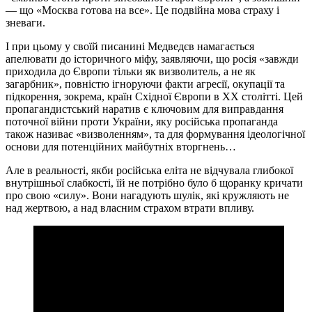
— що «Москва готова на все». Це подвійна мова страху і
зневаги.
І при цьому у своїй писанині Медведєв намагається
апелювати до історичного міфу, заявляючи, що росія «завжди
приходила до Європи тільки як визволитель, а не як
загарбник», повністю ігноруючи факти агресії, окупації та
підкорення, зокрема, країн Східної Європи в XX столітті. Цей
пропагандистський наратив є ключовим для виправдання
поточної війни проти України, яку російська пропаганда
також називає «визволенням», та для формування ідеологічної
основи для потенційних майбутніх вторгнень…
Але в реальності, якби російська еліта не відчувала глибокої
внутрішньої слабкості, їй не потрібно було б щоранку кричати
про свою «силу». Вони нагадують шулік, які кружляють не
над жертвою, а над власним страхом втрати впливу.