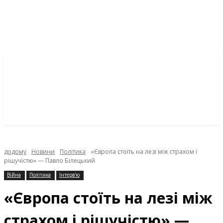
додому
Новини
Політика
«Європа стоїть на лезі між страхом і
рішучістю» — Павло Білецький
Війна
Політика
Інтерв'ю
«Європа стоїть на лезі між
страхом і рішучістю» —