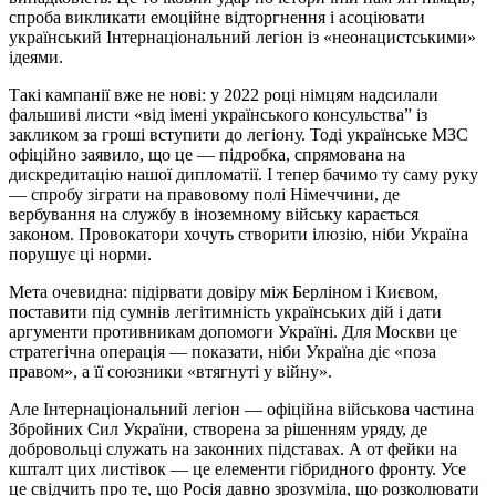
спроба викликати емоційне відторгнення і асоціювати
український Інтернаціональний легіон із «неонацистськими»
ідеями.
Такі кампанії вже не нові: у 2022 році німцям надсилали
фальшиві листи «від імені українського консульства” із
закликом за гроші вступити до легіону. Тоді українське МЗС
офіційно заявило, що це — підробка, спрямована на
дискредитацію нашої дипломатії. І тепер бачимо ту саму руку
— спробу зіграти на правовому полі Німеччини, де
вербування на службу в іноземному війську карається
законом. Провокатори хочуть створити ілюзію, ніби Україна
порушує ці норми.
Мета очевидна: підірвати довіру між Берліном і Києвом,
поставити під сумнів легітимність українських дій і дати
аргументи противникам допомоги Україні. Для Москви це
стратегічна операція — показати, ніби Україна діє «поза
правом», а її союзники «втягнуті у війну».
Але Інтернаціональний легіон — офіційна військова частина
Збройних Сил України, створена за рішенням уряду, де
добровольці служать на законних підставах. А от фейки на
кшталт цих листівок — це елементи гібридного фронту. Усе
це свідчить про те, що Росія давно зрозуміла, що розколювати