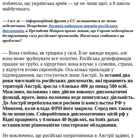
побачила, що українська армія — це не лише щит, а й школа
майбутнього.
— І все ж — інформаційний фронт у ЄС залишається не менш
небезпечним. Нещодавно
Австрія видворила партію російських
дипломатів
, а Президент Макрон прямо заявив, що Європа недооцінила
деструктивну силу російської пропаганди. Наскільки глибокою є ця
проблема?
— Вона глибока, як тріщина у склі. Її не завжди видно, але
вона може зруйнувати все полотно. Російська дезінформація
працює не грубо, а хірургічно: вона влучає у сумніви, страхи,
у відчуття втоми європейців. Ось кілька прикладів у
підтвердження, що стосуються лише Австрії. За
останні два
роки чисельність російських дипломатів, які працюють на
території Австрії, зросла з близько 400 до понад 500 осіб.
Можливо, половина з них дійсно виконує дипломатичні
функції, проте, інша половина веде шпигунську діяльність.
До Австрії перебазувалися росіяни із консульства РФ у
Мюнхені, коли влада ФРН його закрила. Серед них також
були шпигуни. Співробітники дипломатичних місій рф у
Відні працюють у близько 40 будівлях, на їхніх дахах
встановлене різноманітне спостережне обладнання.
Не виключено, що російські оперативники в Австрії задіяні, у