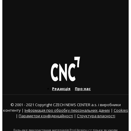
загинув чоловік
14. 10. 2025
Майбутній уряд ANO планує залучити до Чехії 100
тисяч іноземних працівників. Українців у стратегії
майже не згадано
9. 10. 2025
Редакція
Про нас
© 2001 - 2021 Copyright CZECH NEWS CENTER a.s. і виробники
контенту |
Інформація про обробку персональних даних
|
Cookies
|
Параметри конфіденційності
|
Структура власності
Будь-яке використання матеріалів ProUkrainu.cz тільки за умови