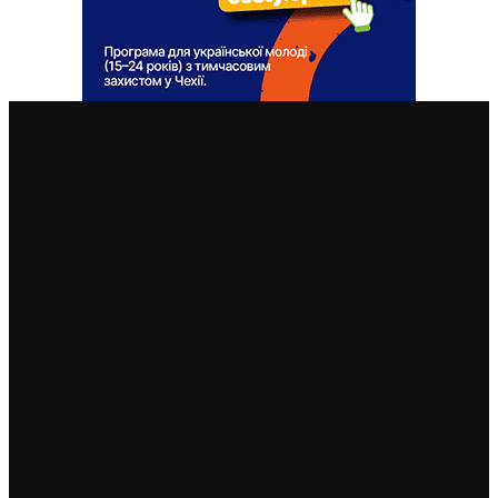
ВАЖЛИВІ СТАТТІ
У Чехії не вистачає майже 100 тисяч працівників.
Чому тоді кажуть, що українці забирають роботу?
9. 6. 2026
«Що робити з українськими чоловіками за
кордоном?» – у Чехії підтвердили дискусії в ЄС
26. 5. 2026
Українці “повертають” допомогу державам ЄС: один
рік перекриває кілька років витрат
7. 4. 2026
У Чехії двох українців засудили за бійку, під час якої