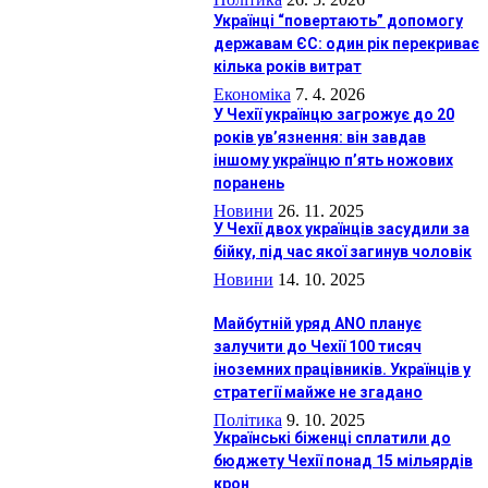
Українці “повертають” допомогу
державам ЄС: один рік перекриває
кілька років витрат
Економіка
7. 4. 2026
У Чехії українцю загрожує до 20
років ув’язнення: він завдав
іншому українцю п’ять ножових
поранень
Новини
26. 11. 2025
У Чехії двох українців засудили за
бійку, під час якої загинув чоловік
Новини
14. 10. 2025
Майбутній уряд ANO планує
залучити до Чехії 100 тисяч
іноземних працівників. Українців у
стратегії майже не згадано
Політика
9. 10. 2025
Українські біженці сплатили до
бюджету Чехії понад 15 мільярдів
крон