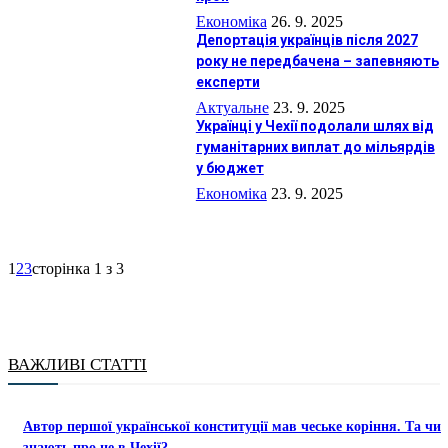
Економіка
26. 9. 2025
Депортація українців після 2027
року не передбачена – запевняють
експерти
Актуальне
23. 9. 2025
Українці у Чехії подолали шлях від
гуманітарних виплат до мільярдів
у бюджет
Економіка
23. 9. 2025
1
2
3
сторінка 1 з 3
ВАЖЛИВІ СТАТТІ
Автор першої української конституції мав чеське коріння. Та чи
знають про це в Чехії?