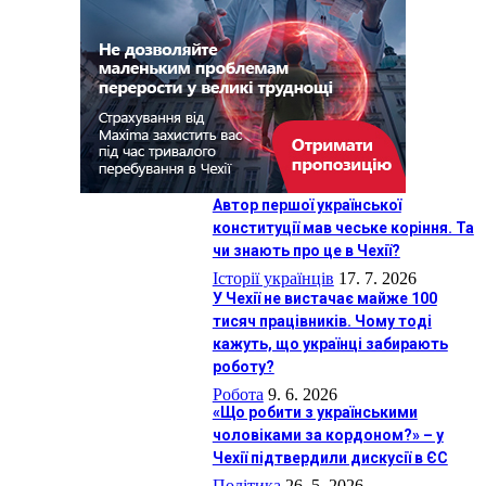
Автор першої української
конституції мав чеське коріння. Та
чи знають про це в Чехії?
Історії українців
17. 7. 2026
У Чехії не вистачає майже 100
тисяч працівників. Чому тоді
кажуть, що українці забирають
роботу?
Робота
9. 6. 2026
«Що робити з українськими
чоловіками за кордоном?» – у
Чехії підтвердили дискусії в ЄС
Політика
26. 5. 2026