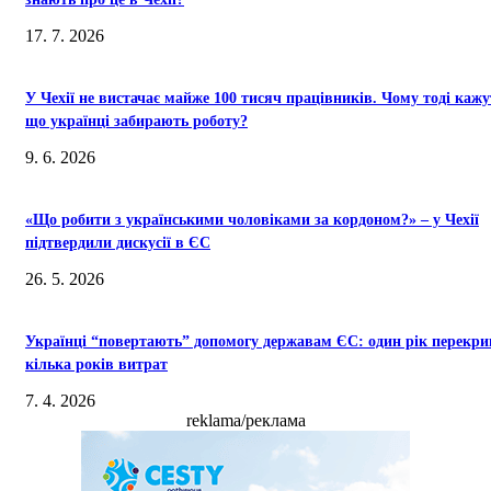
17. 7. 2026
У Чехії не вистачає майже 100 тисяч працівників. Чому тоді кажу
що українці забирають роботу?
9. 6. 2026
«Що робити з українськими чоловіками за кордоном?» – у Чехії
підтвердили дискусії в ЄС
26. 5. 2026
Українці “повертають” допомогу державам ЄС: один рік перекри
кілька років витрат
7. 4. 2026
reklama/реклама